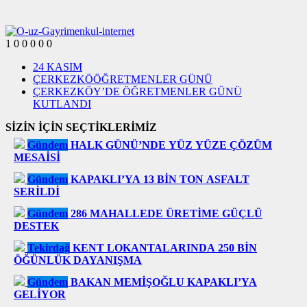
1
0
0
0
0
0
24 KASIM
ÇERKEZKÖÖĞRETMENLER GÜNÜ
ÇERKEZKÖY’DE ÖĞRETMENLER GÜNÜ
KUTLANDI
SİZİN İÇİN SEÇTİKLERİMİZ
Gündem
HALK GÜNÜ’NDE YÜZ YÜZE ÇÖZÜM
MESAİSİ
Gündem
KAPAKLI’YA 13 BİN TON ASFALT
SERİLDİ
Gündem
286 MAHALLEDE ÜRETİME GÜÇLÜ
DESTEK
Tekirdağ
KENT LOKANTALARINDA 250 BİN
ÖĞÜNLÜK DAYANIŞMA
Gündem
BAKAN MEMİŞOĞLU KAPAKLI’YA
GELİYOR