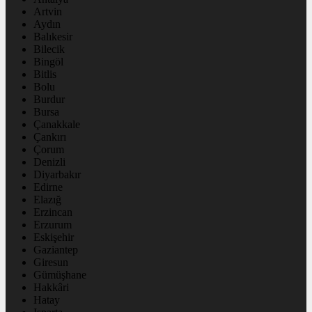
Artvin
Aydın
Balıkesir
Bilecik
Bingöl
Bitlis
Bolu
Burdur
Bursa
Çanakkale
Çankırı
Çorum
Denizli
Diyarbakır
Edirne
Elazığ
Erzincan
Erzurum
Eskişehir
Gaziantep
Giresun
Gümüşhane
Hakkâri
Hatay