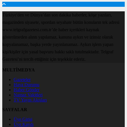
Türkiye'den ve Dünya’dan son dakika haberler, köşe yazıları,
magazinden siyasete, spordan seyahate bütün konuların tek adresi
www.telgrafgazetesi.com.tr’de haber içerikleri kaynak
gösterilmeden alıntı yapılamaz, kanuna aykırı ve izinsiz olarak
kopyalanamaz, başka yerde yayınlanamaz. Aykırı işlem yapan
kişi/kişiler için yasal başvuru hakkı saklı tutulmaktadır. Telgraf
Gazetesi’ni tercih ettiğiniz için teşekkür ederiz.
MULTİMEDYA
Gazeteler
Hava Durumu
Haber Gönder
Namaz Vakitleri
TV Yayın Akışları
SAYFALAR
Üye Girişi
Üye Kaydı