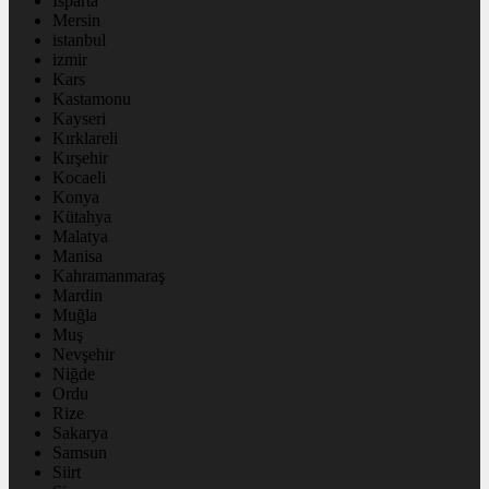
Isparta
Mersin
istanbul
izmir
Kars
Kastamonu
Kayseri
Kırklareli
Kırşehir
Kocaeli
Konya
Kütahya
Malatya
Manisa
Kahramanmaraş
Mardin
Muğla
Muş
Nevşehir
Niğde
Ordu
Rize
Sakarya
Samsun
Siirt