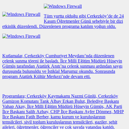
Tüm yurtta olduğu gibi Çerkezköy’de de 24
Kasım Öğretmenler Günü sebebiyle bir dizi
etkinlik düzenlendi. Düzenlenen programa katılım yoğun oldu.
Kutlamalar, Çerkezköy Cumhuriyet Meydanı’nda düzenlenen
çelenk sunma töreni ile başladı. İlçe Milli Eğitim Müdürü Hüseyin
Gümüş tarafından Atatürk Anıtı’na çelenk sunması ardından saygı
duruşunda bulunuldu ve İstiklal Marşımız okundu. Sonrasında
program Atatürk Kültür Merkezi’nde devam etti.
Programlara; Çerkezköy Kaymakamı Nazmi Günlü, Çerkezköy
Garnizon Komutanı Tank Albay Erkan Bulut, Belediye Başkanı
Vahap Akay, İlçe Milli Eğitim Müdürü Hüseyin Gümüş, AK Parti
İlçe Başkanı Salih Azbay, CHP İlçe Başkanı Ayfer Dönmez, MHP
İlçe Başkanı Fatih Berber, kamu kurum ve kuruluşlarının
temsilcileri, sivil toplum kuruluşlarının temsilcileri, gaziler, şehit
aileleri, öğretmenler, öğrenciler ve çok sayıda vatandaş katıldı.