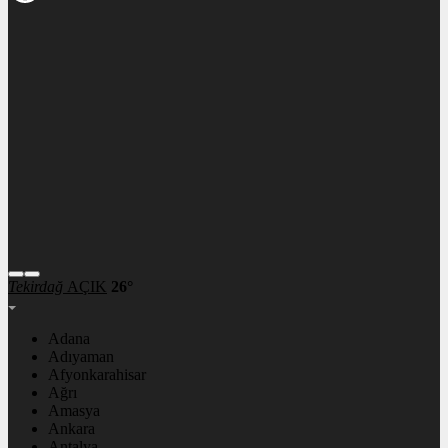
Tekirdağ
AÇIK
26°
Adana
Adıyaman
Afyonkarahisar
Ağrı
Amasya
Ankara
Antalya