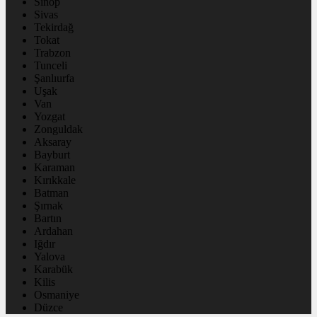
Sinop
Sivas
Tekirdağ
Tokat
Trabzon
Tunceli
Şanlıurfa
Uşak
Van
Yozgat
Zonguldak
Aksaray
Bayburt
Karaman
Kırıkkale
Batman
Şırnak
Bartın
Ardahan
Iğdır
Yalova
Karabük
Kilis
Osmaniye
Düzce