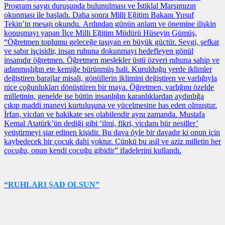
Program saygı duruşunda bulunulması ve İstiklal Marşımızın
okunması ile başladı. Daha sonra Milli Eğitim Bakanı Yusuf
Tekin’in mesajı okundu. Ardından günün anlam ve önemine ilişkin
konuşmayı yapan İlçe Milli Eğitim Müdürü Hüseyin Gümüş,
“Öğretmen toplumu geleceğe taşıyan en büyük güçtür. Sevgi, şefkat
ve sabır işçisidir, insan ruhuna dokunmayı hedefleyen gönül
insanıdır öğretmen. Öğretmen meslekler üstü özveri ruhuna sahip ve
adanmışlığın ete kemiğe bürünmüş hali. Kurulduğu yerde iklimler
değiştiren barajlar misali, gönüllerin iklimini değiştiren ve varlığıyla
nice çoğunlukları dönüştüren bir maya. Öğretmen, varlığını özelde
milletinin, genelde ise bütün insanlığın karanlıklardan aydınlığa
çıkıp maddi manevi kurtuluşuna ve yücelmesine has eden olmuştur.
İrfan, vicdan ve hakikate ses olabilendir aynı zamanda. Mustafa
Kemal Atatürk’ün dediği gibi ‘ilmi, fikri, vicdanı hür nesiller’
yetiştirmeyi şiar edinen kişidir. Bu dava öyle bir davadır ki onun için
kaybedecek bir çocuk dahi yoktur. Çünkü bu asil ve aziz milletin her
çocuğu, onun kendi çocuğu gibidir” ifadelerini kullandı.
“RUHLARI ŞAD OLSUN”