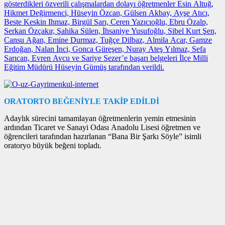
gösterdikleri özverili çalışmalardan dolayı öğretmenler Esin Altuğ,
Hikmet Değirmenci, Hüseyin Özcan, Gülsen Akbay, Ayşe Atıcı,
Beste Keskin Ihmaz, Birgül Sarı, Ceren Yazıcıoğlu, Ebru Özalp,
Serkan Özçakır, Şahika Sülen, İhsaniye Yusufoğlu, Sibel Kurt Şen,
Cansu Ağan, Emine Durmaz, Tuğçe Dilbaz, Almila Acar, Gamze
Erdoğan, Nalan İnci, Gonca Güreşen, Nuray Ateş Yılmaz, Sefa
Sarıcan, Evren Avcu ve Sariye Sezer’e başarı belgeleri İlçe Milli
Eğitim Müdürü Hüseyin Gümüş tarafından verildi.
ORATORTO BEĞENİYLE TAKİP EDİLDİ
Adaylık sürecini tamamlayan öğretmenlerin yemin etmesinin
ardından Ticaret ve Sanayi Odası Anadolu Lisesi öğretmen ve
öğrencileri tarafından hazırlanan “Bana Bir Şarkı Söyle” isimli
oratoryo büyük beğeni topladı.