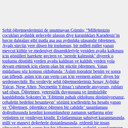
Şehit öğretmenlerimizi de unutmayan Gümüş; “Milletimizin
çocukları aydınlık geleceğe ulaşsın diye karanlıkları Karadeniz’in
hırçın dalgaları gibi inatla aşa aşa aydınlığa ulaşandır öğretmen.
Ayağı sürçüp yere düşen bir toplumun, bir milleti millet yapan
mevcut kültür ve medeniyet dinamikleriyle yeniden ayağa kalkması
için gönülleri harekete geçiren ve ‘nerede kalmıştık’ diyerek o
toplumu düştüğü yerden ayağa kaldıran ve kaldığı yerden yola
devam ettirmek için elzem olan bir güçtür öğretmen. Vatan
müdafaası söz konusu olduğunda ‘Aslım topraktır benim ve sonra
can üflendi, aslım için can verip can için vermem aslım’ diyen bir
serdengeçtidir. Bu vesileyle şehit öğretmenlerimiz Şenay Aybüke
Yalçın, Neşe Alten, Necmettin Yılmaz’ı rahmetle anıyorum, ruhları
şad olsun. Öğretmen, yetersizlik duygusuna ve ümitsizliğe
kapıldığında Sokrates’in ‘Eğitimin pahalı olduğunu düşünüyorsanız,
cehaletin bedelini hesaplayın’ sözünü içselleştirip bu hesabı yapan
ve ‘Öğretmen, öğrettikçe öğrenen bir cahildir’ tanımlaması
doğrultusunda kendini konumlandırıp zamanın şartlarına göre
yetiştiren ve yenileyen kişidir. Evlatlarımızın şahsiyet kazanmasında,
milli ve manevi değerlerle donatılmasında, erdemli bir insan
olmasında emek veren her bir öğretmenimiz aydınlık yarınlarımızın