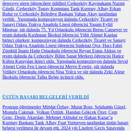
dereceye giren öğrencilere ödülleri Çerkezköy Kaymakamı Nazmi
Günlü, Çerkezköy Tugay Komutanı Tank Kurmay Albay Erkan
Bulut ve Çerkezköy Belediye Başkanı Vahap Akay tarafından
verildi. Yarışmada kompozisyon dalında Çerkezköy Ticaret ve
Sanayi Odası Trakya Anadolu Lisesi öğrencisi Yaşam Eylül
Mingsar, şiir dalında 75. Yıl Ortaokulu öğrencisi Bersu Cansever ve
resim dalında Kızılpınar İlkokul öğrencisi Yiğit Ahmet Kaplan
birinci olurken; kompozisyon dalında Çerkezköy Ticaret ve Sanayi
Odası Trakya Anadolu Lisesi öğrencisi Sudenaz Ova, Hacı Fahri
Zümbül İmam Hatip Ortaokulu öğrencisi Reyan Esma Akkuş ve
resim dalında da Çerkezköy Bilim Sanat Merkezi öğrencisi Hatice
Kübra Karayılan ikinci oldu. Yarışmada kompozisyon dalında Seval
Ahmet Çetin Fen Lisesi öğrencisi Merve Evreüz, şiir dalında
Veliköy Ortaokulu öğrencisi Nisa Yolcu ve şiir dalında Zeki Algur
İlkokulu öğrencisi Talha Belge üçüncü oldu.
ÜSTÜN BAŞARI BELGELERİ VERİLDİ
Program öğretmenler Müjdat Özbay, Murat Bora, Selahattin Güzel,
Mustafa Çakmak, Volkan Öztürk, Handan Gökçek Özer, Cem
Genç, Deniz Akarslan, Mehmet Akbulut ve Hakan Kazar’a
Kurmay Başkanı Tank Albay Fuat Yurtseven tarafından üstün başarı
belgesi verilmesi ile devam etti. 2024 yılı Liselere Geçiş Sınavında