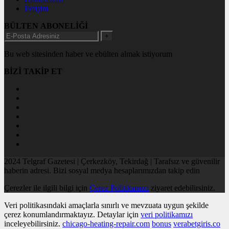
İletişim
BÜLTEN ABONELİĞİ
+
Bu web sitesinden haber ve ebülten almak istiyorum
BİZİ TAKİP ET
2024 Telgraf Gazetesi | Çerkezköy, Tekirdağ | Tarafsız ve güvenilir
haberin adresi. Bizi sosyal medya hesaplarımızdan takip edin
Çerezler ile ilgili bilgi için
Çerez Politikamızı
ziyaret edebilirsiniz.
Veri politikasındaki amaçlarla sınırlı ve mevzuata uygun şekilde
çerez konumlandırmaktayız. Detaylar için
veri politikamızı
inceleyebilirsiniz.
chicago-heating-repair.com
bonus
verabetgiris.co