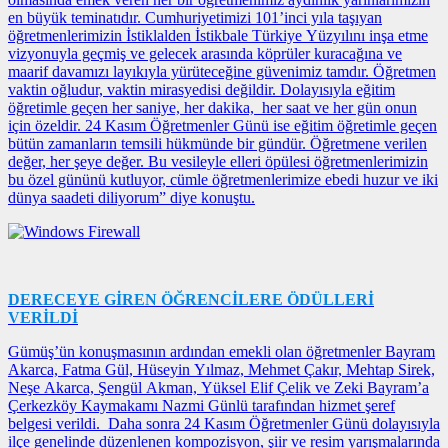
en büyük teminatıdır. Cumhuriyetimizi 101’inci yıla taşıyan
öğretmenlerimizin İstiklalden İstikbale Türkiye Yüzyılını inşa etme
vizyonuyla geçmiş ve gelecek arasında köprüler kuracağına ve
maarif davamızı layıkıyla yürüteceğine güvenimiz tamdır. Öğretmen
vaktin oğludur, vaktin mirasyedisi değildir. Dolayısıyla eğitim
öğretimle geçen her saniye, her dakika, her saat ve her gün onun
için özeldir. 24 Kasım Öğretmenler Günü ise eğitim öğretimle geçen
bütün zamanların temsili hükmünde bir gündür. Öğretmene verilen
değer, her şeye değer. Bu vesileyle elleri öpülesi öğretmenlerimizin
bu özel gününü kutluyor, cümle öğretmenlerimize ebedi huzur ve iki
dünya saadeti diliyorum” diye konuştu.
DERECEYE GİREN ÖĞRENCİLERE ÖDÜLLERİ
VERİLDİ
Gümüş’ün konuşmasının ardından emekli olan öğretmenler Bayram
Akarca, Fatma Gül, Hüseyin Yılmaz, Mehmet Çakır, Mehtap Sirek,
Neşe Akarca, Şengül Akman, Yüksel Elif Çelik ve Zeki Bayram’a
Çerkezköy Kaymakamı Nazmi Günlü tarafından hizmet şeref
belgesi verildi. Daha sonra 24 Kasım Öğretmenler Günü dolayısıyla
ilçe genelinde düzenlenen kompozisyon, şiir ve resim yarışmalarında