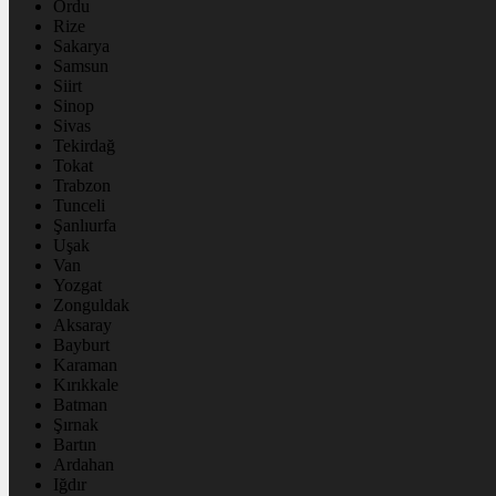
Ordu
Rize
Sakarya
Samsun
Siirt
Sinop
Sivas
Tekirdağ
Tokat
Trabzon
Tunceli
Şanlıurfa
Uşak
Van
Yozgat
Zonguldak
Aksaray
Bayburt
Karaman
Kırıkkale
Batman
Şırnak
Bartın
Ardahan
Iğdır