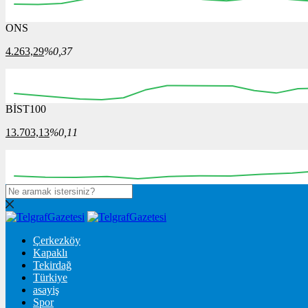
ONS
4.263,29
%0,37
BİST100
13.703,13
%0,11
Çerkezköy
Kapaklı
Tekirdağ
Türkiye
asayiş
Spor