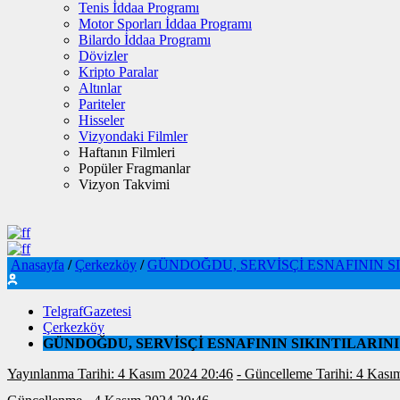
Tenis İddaa Programı
Motor Sporları İddaa Programı
Bilardo İddaa Programı
Dövizler
Kripto Paralar
Altınlar
Pariteler
Hisseler
Vizyondaki Filmler
Haftanın Filmleri
Popüler Fragmanlar
Vizyon Takvimi
Anasayfa
/
Çerkezköy
/
GÜNDOĞDU, SERVİSÇİ ESNAFININ S
TelgrafGazetesi
Çerkezköy
GÜNDOĞDU, SERVİSÇİ ESNAFININ SIKINTILARIN
Yayınlanma Tarihi: 4 Kasım 2024 20:46
- Güncelleme Tarihi: 