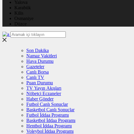
Yalova
Karabük
Kilis
Osmaniye
Düzce
Son Dakika
Namaz Vakitleri
Hava Durumu
Gazeteler
Canlı Borsa
Canlı TV
Puan Durumu
TV Yayın Akışları
Nöbetçi Eczaneler
Haber Gönder
Futbol Canlı Sonuçlar
Basketbol Canlı Sonuçlar
Futbol İddaa Programı
Basketbol İddaa Programı
Hentbol İddaa Programı
Voleybol İddaa Programı