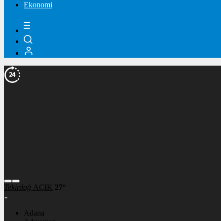
Ekonomi
Tekirdağ
AÇIK
27°
Adana