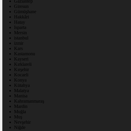
Gaziantep
Giresun
Gümüşhane
Hakkâri
Hatay
Isparta
Mersin
istanbul
izmir
Kars
Kastamonu
Kayseri
Kırklareli
Kırşehir
Kocaeli
Konya
Kütahya
Malatya
Manisa
Kahramanmaraş
Mardin
Muğla
Muş
Nevşehir
Niğde