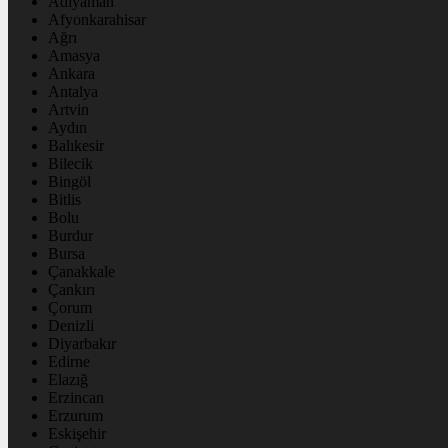
Adıyaman
Afyonkarahisar
Ağrı
Amasya
Ankara
Antalya
Artvin
Aydın
Balıkesir
Bilecik
Bingöl
Bitlis
Bolu
Burdur
Bursa
Çanakkale
Çankırı
Çorum
Denizli
Diyarbakır
Edirne
Elazığ
Erzincan
Erzurum
Eskişehir