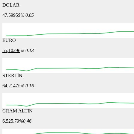
DOLAR
47,5995
$
% 0.05
EURO
55,1029
€
% 0.13
STERLİN
64,2147
£
% 0.16
GRAM ALTIN
6.525,79
%0,46