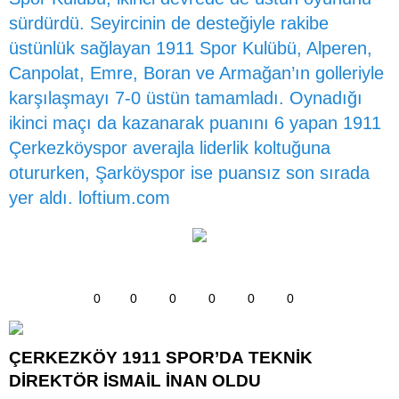
sürdürdü. Seyircinin de desteğiyle rakibe
üstünlük sağlayan 1911 Spor Kulübü, Alperen,
Canpolat, Emre, Boran ve Armağan’ın golleriyle
karşılaşmayı 7-0 üstün tamamladı. Oynadığı
ikinci maçı da kazanarak puanını 6 yapan 1911
Çerkezköyspor averajla liderlik koltuğuna
otururken, Şarköyspor ise puansız son sırada
yer aldı.
loftium.com
0
0
0
0
0
0
ÇERKEZKÖY 1911 SPOR’DA TEKNİK
DİREKTÖR İSMAİL İNAN OLDU