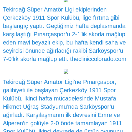
Tekirdağ Süper Amatör Ligi ekiplerinden
Çerkezköy 1911 Spor Kulübü, lige fırtına gibi
başlangıç yaptı. Geçtiğimiz hafta deplasmanda
karşılaştığı Pınarçaspor’u 2-1’lik skorla mağlup
eden mavi beyazlı ekip, bu hafta kendi saha ve
seyircisi önünde ağırladığı rakibi Şarköyspor’u
7-0’lık skorla mağlup etti.
thecliniccolorado.com
Tekirdağ Süper Amatör Ligi’ne Pınarçaspor,
galibiyeti ile başlayan Çerkezköy 1911 Spor
Kulübü, ikinci hafta mücadelesinde Mustafa
Hikmet Uğraş Stadyumu’nda Şarköyspor’u
ağırladı. Karşılaşmanın ilk devresini Emre ve
Alperen’in golüyle 2-0 önde tamamlayan 1911
Spor Kulübü, ikinci devrede de üstün oyununu