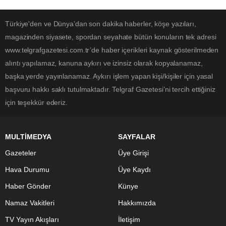
Türkiye'den ve Dünya’dan son dakika haberler, köşe yazıları,
magazinden siyasete, spordan seyahate bütün konuların tek adresi
www.telgrafgazetesi.com.tr’de haber içerikleri kaynak gösterilmeden
alıntı yapılamaz, kanuna aykırı ve izinsiz olarak kopyalanamaz,
başka yerde yayınlanamaz. Aykırı işlem yapan kişi/kişiler için yasal
başvuru hakkı saklı tutulmaktadır. Telgraf Gazetesi’ni tercih ettiğiniz
için teşekkür ederiz.
MULTİMEDYA
SAYFALAR
Gazeteler
Üye Girişi
Hava Durumu
Üye Kaydı
Haber Gönder
Künye
Namaz Vakitleri
Hakkımızda
TV Yayın Akışları
İletişim