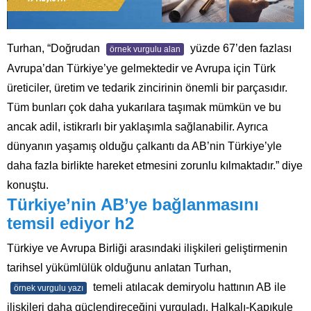
Turhan, “Doğrudan
yüzde 67’den fazlası
örnek vurgulu alan
Avrupa’dan Türkiye’ye gelmektedir ve Avrupa için Türk
üreticiler, üretim ve tedarik zincirinin önemli bir parçasıdır.
Tüm bunları çok daha yukarılara taşımak mümkün ve bu
ancak adil, istikrarlı bir yaklaşımla sağlanabilir. Ayrıca
dünyanın yaşamış olduğu çalkantı da AB’nin Türkiye’yle
daha fazla birlikte hareket etmesini zorunlu kılmaktadır.” diye
konuştu.
Türkiye’nin AB’ye bağlanmasını
temsil ediyor h2
Türkiye ve Avrupa Birliği arasındaki ilişkileri geliştirmenin
tarihsel yükümlülük olduğunu anlatan Turhan,
temeli atılacak demiryolu hattının AB ile
örnek vurgulu yazı
ilişkileri daha güçlendireceğini vurguladı. Halkalı-Kapıkule