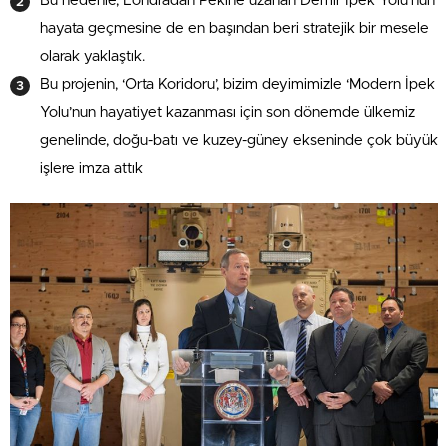
Bu nedenle, Londra’dan Pekin’e uzanan Demir İpek Yolu’nun
hayata geçmesine de en başından beri stratejik bir mesele
olarak yaklaştık.
Bu projenin, ‘Orta Koridoru’, bizim deyimimizle ‘Modern İpek
Yolu’nun hayatiyet kazanması için son dönemde ülkemiz
genelinde, doğu-batı ve kuzey-güney ekseninde çok büyük
işlere imza attık