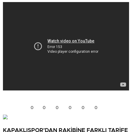
0
0
0
0
0
0
KAPAKLISPOR’DAN RAKİBİNE FARKLI TARİFE