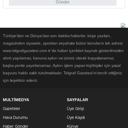
Gönder
Türkiye'den ve Dünya’dan son dakika haberler, köşe yazıları,
magazinden siyasete, spordan seyahate bütün konuların tek adresi
www.telgrafgazetesi.com.tr’de haber içerikleri kaynak gösterilmeden
alıntı yapılamaz, kanuna aykırı ve izinsiz olarak kopyalanamaz,
başka yerde yayınlanamaz. Aykırı işlem yapan kişi/kişiler için yasal
başvuru hakkı saklı tutulmaktadır. Telgraf Gazetesi’ni tercih ettiğiniz
için teşekkür ederiz.
MULTİMEDYA
SAYFALAR
Gazeteler
Üye Girişi
Hava Durumu
Üye Kaydı
Haber Gönder
Künye