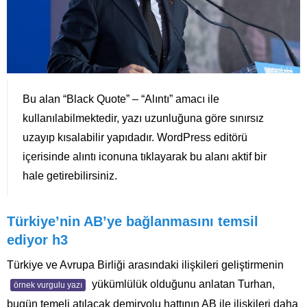
Bu alan “Black Quote” – “Alıntı” amacı ile
kullanılabilmektedir, yazı uzunluğuna göre sınırsız
uzayıp kısalabilir yapıdadır. WordPress editörü
içerisinde alıntı iconuna tıklayarak bu alanı aktif bir
hale getirebilirsiniz.
Türkiye’nin AB’ye bağlanmasını temsil
ediyor h3
Türkiye ve Avrupa Birliği arasındaki ilişkileri geliştirmenin
yükümlülük olduğunu anlatan Turhan,
örnek vurgulu yazı
bugün temeli atılacak demiryolu hattının AB ile ilişkileri daha