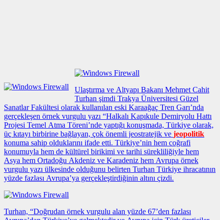
Ulaştırma ve Altyapı Bakanı Mehmet Cahit
Turhan şimdi Trakya Üniversitesi Güzel
Sanatlar Fakültesi olarak kullanılan eski Karaağaç Tren Garı’nda
gerçekleşen
örnek vurgulu yazı
“Halkalı Kapıkule Demiryolu Hattı
Projesi Temel Atma Töreni’nde yaptığı konuşmada, Türkiye olarak,
üç kıtayı birbirine bağlayan, çok önemli jeostratejik ve
jeopolitik
konuma sahip olduklarını ifade etti. Türkiye’nin hem coğrafi
konumuyla hem de kültürel birikimi ve tarihi sürekliliğiyle hem
Asya hem Ortadoğu Akdeniz ve Karadeniz hem Avrupa
örnek
vurgulu yazı
ülkesinde olduğunu belirten Turhan Türkiye ihracatının
yüzde fazlası Avrupa’ya gerçekleştirdiğinin altını çizdi.
Turhan, “Doğrudan
örnek vurgulu alan
yüzde 67’den fazlası