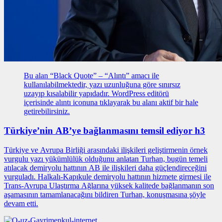
Bu alan “Black Quote” – “Alıntı” amacı ile
kullanılabilmektedir, yazı uzunluğuna göre sınırsız
uzayıp kısalabilir yapıdadır. WordPress editörü
içerisinde alıntı iconuna tıklayarak bu alanı aktif bir hale
getirebilirsiniz.
Türkiye’nin AB’ye bağlanmasını temsil ediyor h3
Türkiye ve Avrupa Birliği arasındaki ilişkileri geliştirmenin
örnek
vurgulu yazı
yükümlülük olduğunu anlatan Turhan, bugün temeli
atılacak demiryolu hattının AB ile ilişkileri daha güçlendireceğini
vurguladı. Halkalı-Kapıkule demiryolu hattının hizmete girmesi ile
Trans-Avrupa Ulaştırma Ağlarına yüksek kalitede bağlanmanın son
aşamasının tamamlanacağını bildiren Turhan, konuşmasına şöyle
devam etti.