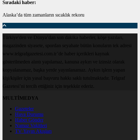
Sıradaki haber:
Alaska’da tüm zamanların sıcaklık rekoru
Türkiye'den ve Dünya’dan son dakika haberler, köşe yazıları,
magazinden siyasete, spordan seyahate bütün konuların tek adresi
www.telgrafgazetesi.com.tr’de haber içerikleri kaynak
gösterilmeden alıntı yapılamaz, kanuna aykırı ve izinsiz olarak
kopyalanamaz, başka yerde yayınlanamaz. Aykırı işlem yapan
kişi/kişiler için yasal başvuru hakkı saklı tutulmaktadır. Telgraf
Gazetesi’ni tercih ettiğiniz için teşekkür ederiz.
MULTİMEDYA
Gazeteler
Hava Durumu
Haber Gönder
Namaz Vakitleri
TV Yayın Akışları