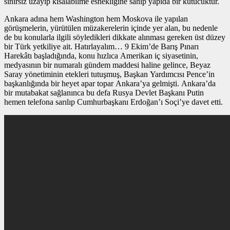
sınırsız uzayıp kısalabilme esnekliğine sahip yapıda bir kutucuktur.
Ankara adına hem Washington hem Moskova ile yapılan
görüşmelerin, yürütülen müzakerelerin içinde yer alan, bu nedenle
de bu konularla ilgili söyledikleri dikkate alınması gereken üst düzey
bir Türk yetkiliye ait. Hatırlayalım… 9 Ekim’de Barış Pınarı
Harekâtı başladığında, konu hızlıca Amerikan iç siyasetinin,
medyasının bir numaralı gündem maddesi haline gelince, Beyaz
Saray yönetiminin etekleri tutuşmuş, Başkan Yardımcısı Pence’in
başkanlığında bir heyet apar topar Ankara’ya gelmişti. Ankara’da
bir mutabakat sağlanınca bu defa Rusya Devlet Başkanı Putin
hemen telefona sarılıp Cumhurbaşkanı Erdoğan’ı Soçi’ye davet etti.