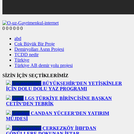
0
0
0
0
0
0
abd
Çok Büyük Bir Proje
Demiryolları Asrın Projesi
TCDD nedir
Türkiye
Türkiye AB demir yolu projesi
SİZİN İÇİN SEÇTİKLERİMİZ
Uncategorized
BÜYÜKŞEHİR’DEN YETİŞKİNLER
İÇİN DOLU DOLU YAZ PROGRAMI
Genel
LGS TÜRKİYE BİRİNCİSİNE BAŞKAN
ÇETİN’DEN TEBRİK
Gündem
CANDAN YÜCEER’DEN YATIRIM
MÜJDESİ
Uncategorized
ÇERKEZKÖY İHH’DAN
GÖNÜLLERE DOKUNAN İFTAR