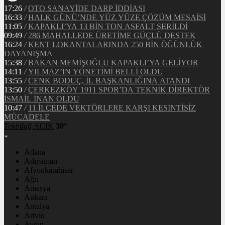
17:26
/
OTO SANAYİDE DARP İDDİASI
16:33
/
HALK GÜNÜ’NDE YÜZ YÜZE ÇÖZÜM MESAİSİ
11:05
/
KAPAKLI’YA 13 BİN TON ASFALT SERİLDİ
09:49
/
286 MAHALLEDE ÜRETİME GÜÇLÜ DESTEK
16:24
/
KENT LOKANTALARINDA 250 BİN ÖĞÜNLÜK
DAYANIŞMA
15:38
/
BAKAN MEMİŞOĞLU KAPAKLI’YA GELİYOR
14:11
/
YILMAZ’IN YÖNETİMİ BELLİ OLDU
13:55
/
CENK BODUÇ, İL BAŞKANLIĞINA ATANDI
13:50
/
ÇERKEZKÖY 1911 SPOR’DA TEKNİK DİREKTÖR
İSMAİL İNAN OLDU
10:47
/
11 İLÇEDE VEKTÖRLERE KARŞI KESİNTİSİZ
MÜCADELE
Tekirdağ
AÇIK
30°
Adana
Adıyaman
Afyonkarahisar
Ağrı
Amasya
Ankara
Antalya
Artvin
Aydın