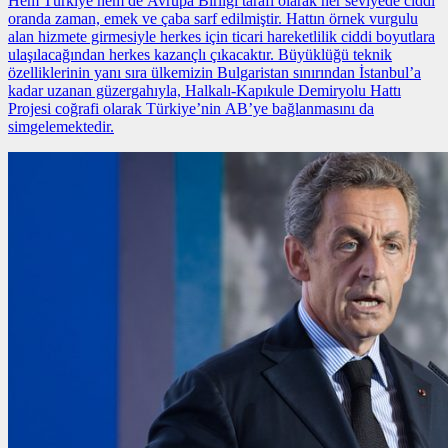
Hem Türkiye hem de Avrupa Birliği tarafı olarak her seviyede ciddi
oranda zaman, emek ve çaba sarf edilmiştir. Hattın
örnek vurgulu
alan
hizmete girmesiyle herkes için ticari hareketlilik ciddi boyutlara
ulaşılacağından herkes kazançlı çıkacaktır. Büyüklüğü teknik
özelliklerinin yanı sıra ülkemizin Bulgaristan sınırından İstanbul’a
kadar uzanan güzergahıyla, Halkalı-Kapıkule Demiryolu Hattı
Projesi coğrafi olarak Türkiye’nin AB’ye bağlanmasını da
simgelemektedir.