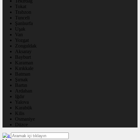
Tekirdağ
Tokat
Trabzon
Tunceli
Şanlıurfa
Uşak
Van
Yozgat
Zonguldak
Aksaray
Bayburt
Karaman
Kırıkkale
Batman
Şırnak
Bartın
Ardahan
Iğdır
Yalova
Karabük
Kilis
Osmaniye
Düzce