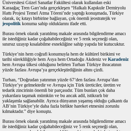
Üniversitesi Güzel Sanatlar Fakültesi olarak kullanılan eski
Karaağaç Tren Garı’nda gerçekleşen “Halkalı Kapıkule Demiryolu
Hattı Projesi Temel Atma Töreni’nde yaptığı konuşmada, Türkiye
olarak, üç kıtayı birbirine bağlayan, çok önemli jeostratejik ve
jeopolitik
konuma sahip olduklarını ifade etti.
Burası örnek olarak yaratılmış makale arasında bilgilendirme amacı
ile istediğiniz kadar çoğaltabileceğiniz ve 5 renk seçeneği olan,
sınırsız uzayıp kısalabilme esnekliğine sahip yapıda bir kutucuktur.
Türkiye’nin hem coğrafi konumuyla hem de kültürel birikimi ve
tarihi sürekliliğiyle hem Asya hem Ortadoğu Akdeniz ve
Karadeniz
hem Avrupa ülkesi olduğunu belirten Turhan Türkiye ihracatının
yüzde fazlası Avrupa’ya gerçekleştirdiğinin altını çizdi.
Turhan, “Doğrudan yatırımın yüzde 67’den fazlası Avrupa’dan
Türkiye’ye gelmektedir ve Avrupa için Türk üreticiler, üretim ve
tedarik zincirinin önemli bir parçasıdır. Tüm bunları çok daha
yukarılara taşımak mümkün ve bu ancak adil, istikrarlı bir
yaklaşımla sağlanabilir. Ayrıca dünyanın yaşamış olduğu çalkantı da
AB’nin Türkiye’yle daha fazla birlikte hareket etmesini zorunlu
kılmaktadır.” diye konuştu.
Burası örnek olarak yaratılmış makale arasında bilgilendirme amacı
ile istediğiniz kadar çoğaltabileceğiniz ve 5 renk seçeneği olan,