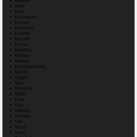
istanbul
izmir
Kars
Kastamonu
Kayseri
Kırklareli
Kırşehir
Kocaeli
Konya
Kütahya
Malatya
Manisa
Kahramanmaraş
Mardin
Muğla
Muş
Nevşehir
Niğde
Ordu
Rize
Sakarya
Samsun
Siirt
Sinop
Sivas