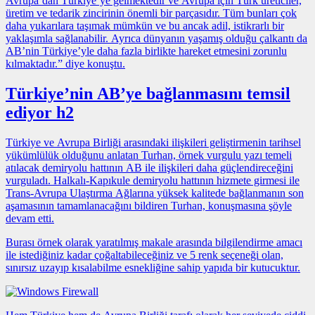
Avrupa’dan Türkiye’ye gelmektedir ve Avrupa için Türk üreticiler,
üretim ve tedarik zincirinin önemli bir parçasıdır. Tüm bunları çok
daha yukarılara taşımak mümkün ve bu ancak adil, istikrarlı bir
yaklaşımla sağlanabilir. Ayrıca dünyanın yaşamış olduğu çalkantı da
AB’nin Türkiye’yle daha fazla birlikte hareket etmesini zorunlu
kılmaktadır.” diye konuştu.
Türkiye’nin AB’ye bağlanmasını temsil
ediyor h2
Türkiye ve Avrupa Birliği arasındaki ilişkileri geliştirmenin tarihsel
yükümlülük olduğunu anlatan Turhan,
örnek vurgulu yazı
temeli
atılacak demiryolu hattının AB ile ilişkileri daha güçlendireceğini
vurguladı. Halkalı-Kapıkule demiryolu hattının hizmete girmesi ile
Trans-Avrupa Ulaştırma Ağlarına yüksek kalitede bağlanmanın son
aşamasının tamamlanacağını bildiren Turhan, konuşmasına şöyle
devam etti.
Burası örnek olarak yaratılmış makale arasında bilgilendirme amacı
ile istediğiniz kadar çoğaltabileceğiniz ve 5 renk seçeneği olan,
sınırsız uzayıp kısalabilme esnekliğine sahip yapıda bir kutucuktur.