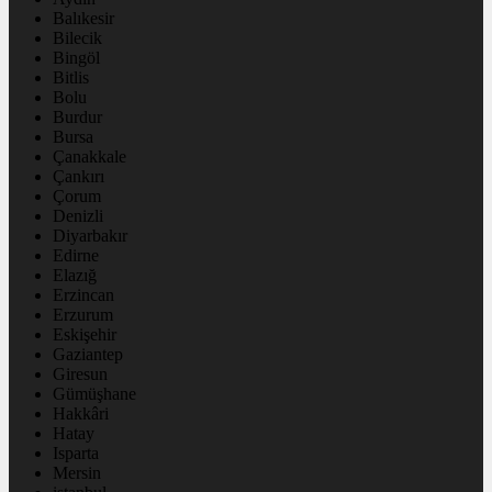
Balıkesir
Bilecik
Bingöl
Bitlis
Bolu
Burdur
Bursa
Çanakkale
Çankırı
Çorum
Denizli
Diyarbakır
Edirne
Elazığ
Erzincan
Erzurum
Eskişehir
Gaziantep
Giresun
Gümüşhane
Hakkâri
Hatay
Isparta
Mersin