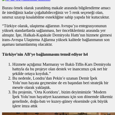
Burası örnek olarak yaratılmış makale arasında bilgilendirme amacı
ile istediğiniz kadar çoğaltabileceğiniz ve 5 renk seçeneği olan,
sınırsız uzayıp kısalabilme esnekliğine sahip yapıda bir kutucuktur.
“Türkiye olarak, ulaştırma ağlarının Avrupa’ya entegrasyonunun
yüksek standartlarda sağlanması, her önceliklerimiz arasında yer
almıştır. İşte, Halkalı-Kapıkule Demiryolu Hattı’nın hizmete girmesi
irans-Avrupa Ulaştırma Ağlarına yüksek kalitede bağlanmanın son
aşaması tamamlanmış olacaktır.
Türkiye’nin AB’ye bağlanmasını temsil ediyor h4
Hizmete açtığımız Marmaray ve Bakü-Tiflis-Kars Demiryolu
hattıyla da bu projeye olan destek ve inancımızı çok net bir
şekilde ortaya koyduk.”
Bu nedenle, Londra’dan Pekin’e uzanan Demir İpek
Yolu’nun hayata geçmesine de en başından beri stratejik bir
mesele olarak yaklaştık.
Bu projenin, ‘Orta Koridoru’, bizim deyimimizle ‘Modern
İpek Yolu’nun hayatiyet kazanması için son dönemde ülkemiz
genelinde, doğu-batı ve kuzey-güney ekseninde çok büyük
işlere imza attık