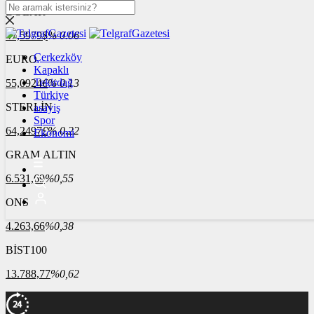
DOLAR
47,5979
$
% 0.06
Çerkezköy
EURO
Kapaklı
Tekirdağ
55,0924
€
% 0.13
Türkiye
STERLİN
asayiş
Spor
64,2497
£
% 0.22
Ekonomi
GRAM ALTIN
6.531,69
%0,55
ONS
4.263,66
%0,38
BİST100
13.788,77
%0,62