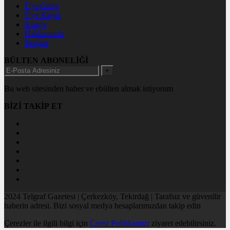
Üye Girişi
Üye Kaydı
Künye
Hakkımızda
İletişim
BÜLTEN ABONELİĞİ
+
Bu web sitesinden haber ve ebülten almak istiyorum
BİZİ TAKİP ET
2024 Telgraf Gazetesi | Çerkezköy, Tekirdağ | Tarafsız ve güvenilir
haberin adresi. Bizi sosyal medya hesaplarımızdan takip edin
Çerezler ile ilgili bilgi için
Çerez Politikamızı
ziyaret edebilirsiniz.