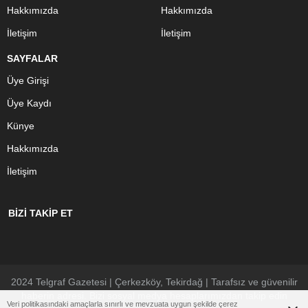
Hakkımızda
Hakkımızda
İletişim
İletişim
SAYFALAR
Üye Girişi
Üye Kaydı
Künye
Hakkımızda
İletişim
BİZİ TAKİP ET
2024 Telgraf Gazetesi | Çerkezköy, Tekirdağ | Tarafsız ve güvenilir
haberin adresi. Bizi sosyal medya hesaplarımızdan takip edin
Veri politikasındaki amaçlarla sınırlı ve mevzuata uygun şekilde çerez