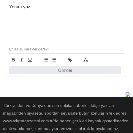
En az 10 karakter gerekli
Gönder
Türkiye'den ve Dünya’dan son dakika haberler, köşe yazıları,
magazinden siyasete, spordan seyahate bütün konuların tek adresi
www.telgrafgazetesi.com.tr’de haber içerikleri kaynak gösterilmeden
alıntı yapılamaz, kanuna aykırı ve izinsiz olarak kopyalanamaz,