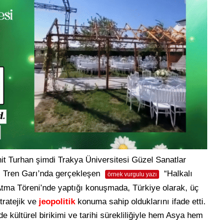
t Turhan şimdi Trakya Üniversitesi Güzel Sanatlar
aç Tren Garı’nda gerçekleşen
“Halkalı
örnek vurgulu yazı
Atma Töreni’nde yaptığı konuşmada, Türkiye olarak, üç
tratejik ve
jeopolitik
konuma sahip olduklarını ifade etti.
 kültürel birikimi ve tarihi sürekliliğiyle hem Asya hem