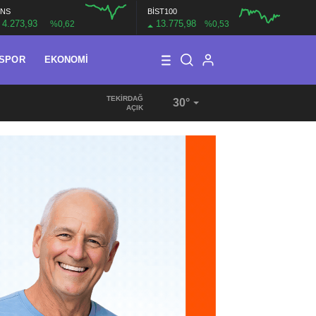
NS
BİST100
4.273,93
13.775,98
%0,62
%0,53
SPOR
EKONOMI
TEKIRDAĞ
30°
09:49
/
286 MAHALLEDE ÜRETİME GÜÇLÜ DESTEK
AÇIK