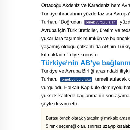
Ortadoğu Akdeniz ve Karadeniz hem Av
Türkiye ihracatının yüzde fazlası Avrupa’y
Turhan, “Doğrudan
yüzde
örnek vurgulu alan
Avrupa için Türk üreticiler, üretim ve ted
yukarılara taşımak mümkün ve bu ancak adi
yaşamış olduğu çalkantı da AB’nin Türkiye
kılmaktadır.” diye konuştu.
Türkiye’nin AB’ye bağlanma
Türkiye ve Avrupa Birliği arasındaki ilişk
Turhan,
temeli atılacak d
örnek vurgulu yazı
vurguladı. Halkalı-Kapıkule demiryolu ha
yüksek kalitede bağlanmanın son aşamas
şöyle devam etti.
Burası örnek olarak yaratılmış makale arasınd
5 renk seçeneği olan, sınırsız uzayıp kısalab