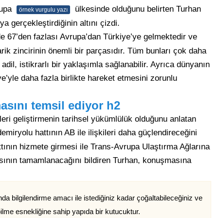
rupa
ülkesinde olduğunu belirten Turhan
örnek vurgulu yazı
a gerçekleştirdiğinin altını çizdi.
 67’den fazlası Avrupa’dan Türkiye’ye gelmektedir ve
arik zincirinin önemli bir parçasıdır. Tüm bunları çok daha
l, istikrarlı bir yaklaşımla sağlanabilir. Ayrıca dünyanın
’yle daha fazla birlikte hareket etmesini zorunlu
sını temsil ediyor h2
ileri geliştirmenin tarihsel yükümlülük olduğunu anlatan
emiryolu hattının AB ile ilişkileri daha güçlendireceğini
ttının hizmete girmesi ile Trans-Avrupa Ulaştırma Ağlarına
ının tamamlanacağını bildiren Turhan, konuşmasına
a bilgilendirme amacı ile istediğiniz kadar çoğaltabileceğiniz ve
ilme esnekliğine sahip yapıda bir kutucuktur.