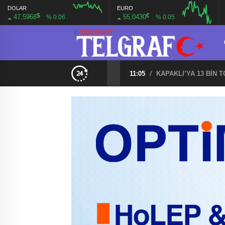
DOLAR
EURO
$
€
47,5968
55,0430
% 0.06
% 0.05
11:05
/
KAPAKLI’YA 13 BİN 