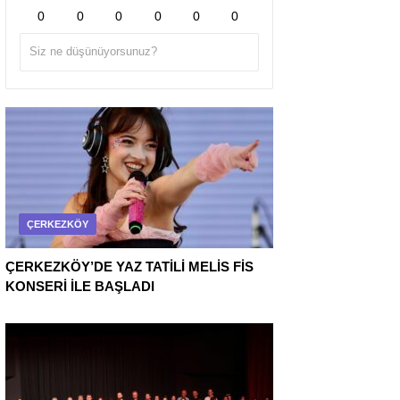
0
0
0
0
0
0
ÇERKEZKÖY
ÇERKEZKÖY’DE YAZ TATİLİ MELİS FİS
KONSERİ İLE BAŞLADI