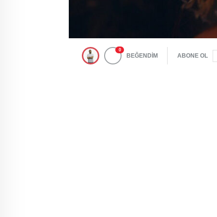
0
BEĞENDİM
ABONE OL