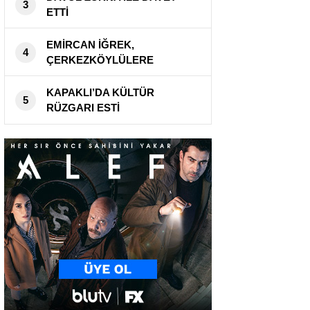
3
ETTİ
EMİRCAN İĞREK,
4
ÇERKEZKÖYLÜLERE
UNUTULMAZ BİR GECE
YAŞATTI
KAPAKLI’DA KÜLTÜR
5
RÜZGARI ESTİ