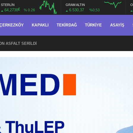
STERLİN
GRAM ALTIN
O
£
64,2738
6.530,37
% 0.26
%0,53
ÇERKEZKÖY
KAPAKLI
TEKIRDAĞ
TÜRKIYE
ASAYIŞ
TON ASFALT SERİLDİ