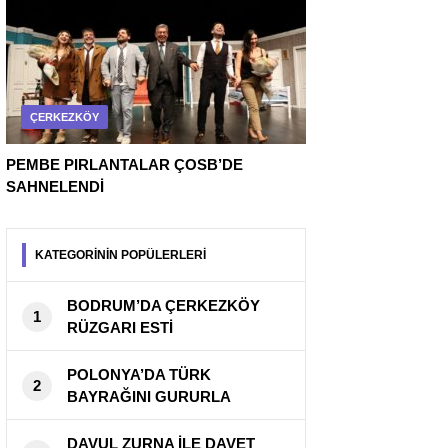
ÇERKEZKÖY
PEMBE PIRLANTALAR ÇOSB’DE
SAHNELENDİ
KATEGORİNİN POPÜLERLERİ
BODRUM’DA ÇERKEZKÖY
1
RÜZGARI ESTİ
POLONYA’DA TÜRK
2
BAYRAĞINI GURURLA
DALGALANDIRDILAR
DAVUL ZURNA İLE DAVET