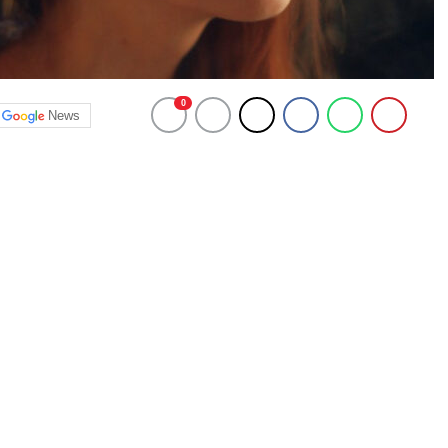
0
News