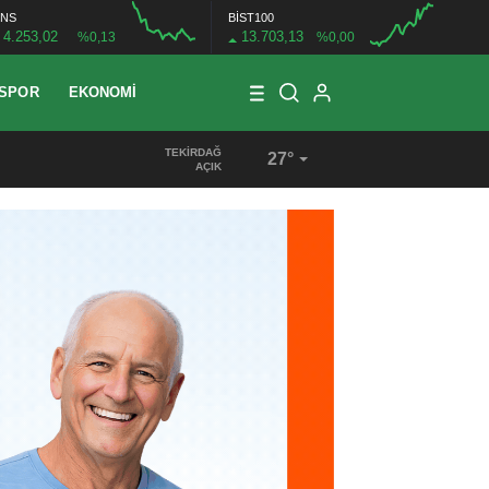
NS
BİST100
4.253,02
13.703,13
%0,13
%0,00
SPOR
EKONOMI
TEKIRDAĞ
27°
09:49
/
286 MAHALLEDE ÜRETİME GÜÇLÜ DESTEK
AÇIK