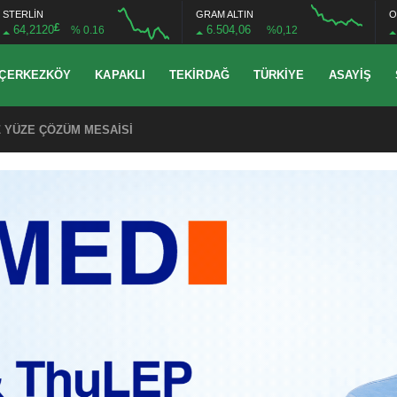
STERLİN
GRAM ALTIN
O
£
64,2120
6.504,06
% 0.16
%0,12
ÇERKEZKÖY
KAPAKLI
TEKIRDAĞ
TÜRKIYE
ASAYIŞ
TON ASFALT SERİLDİ