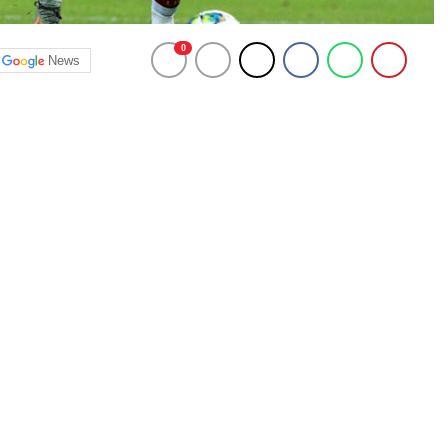
0
News