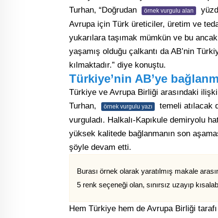
Turhan, “Doğrudan
yüzde
örnek vurgulu alan
Avrupa için Türk üreticiler, üretim ve ted
yukarılara taşımak mümkün ve bu ancak adi
yaşamış olduğu çalkantı da AB’nin Türkiye
kılmaktadır.” diye konuştu.
Türkiye’nin AB’ye bağlanma
Türkiye ve Avrupa Birliği arasındaki ilişk
Turhan,
temeli atılacak d
örnek vurgulu yazı
vurguladı. Halkalı-Kapıkule demiryolu ha
yüksek kalitede bağlanmanın son aşamas
şöyle devam etti.
Burası örnek olarak yaratılmış makale arasınd
5 renk seçeneği olan, sınırsız uzayıp kısalab
Hem Türkiye hem de Avrupa Birliği taraf