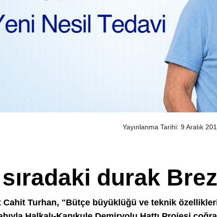
Yayınlanma Tarihi: 9 Aralık 20
sıradaki durak Brez
Cahit Turhan, "Bütçe büyüklüğü ve teknik özellikleri
ahıyla Halkalı-Kapıkule Demiryolu Hattı Projesi coğra