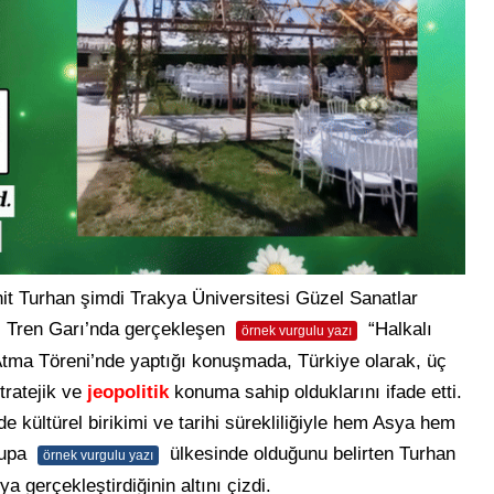
t Turhan şimdi Trakya Üniversitesi Güzel Sanatlar
aç Tren Garı’nda gerçekleşen
“Halkalı
örnek vurgulu yazı
Atma Töreni’nde yaptığı konuşmada, Türkiye olarak, üç
tratejik ve
jeopolitik
konuma sahip olduklarını ifade etti.
 kültürel birikimi ve tarihi sürekliliğiyle hem Asya hem
rupa
ülkesinde olduğunu belirten Turhan
örnek vurgulu yazı
a gerçekleştirdiğinin altını çizdi.