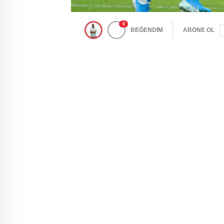
0
BEĞENDİM
ABONE OL