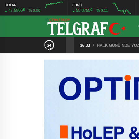
DOLAR
EURO
$
€
47,5960
55,0755
% 0.06
% 0.11
11:05
/
KAPAKLI’YA 13 BİN 