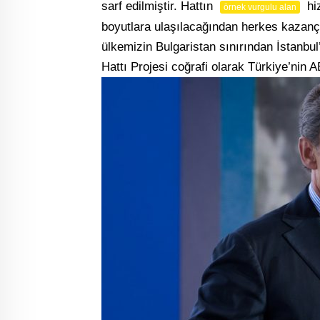
sarf edilmiştir. Hattın
hiz
örnek vurgulu alan
boyutlara ulaşılacağından herkes kazançlı
ülkemizin Bulgaristan sınırından İstanbu
Hattı Projesi coğrafi olarak Türkiye’nin