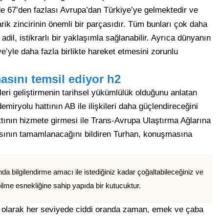
 67’den fazlası Avrupa’dan Türkiye’ye gelmektedir ve
arik zincirinin önemli bir parçasıdır. Tüm bunları çok daha
l, istikrarlı bir yaklaşımla sağlanabilir. Ayrıca dünyanın
’yle daha fazla birlikte hareket etmesini zorunlu
sını temsil ediyor h2
ileri geliştirmenin tarihsel yükümlülük olduğunu anlatan
emiryolu hattının AB ile ilişkileri daha güçlendireceğini
ttının hizmete girmesi ile Trans-Avrupa Ulaştırma Ağlarına
ının tamamlanacağını bildiren Turhan, konuşmasına
a bilgilendirme amacı ile istediğiniz kadar çoğaltabileceğiniz ve
ilme esnekliğine sahip yapıda bir kutucuktur.
ı olarak her seviyede ciddi oranda zaman, emek ve çaba