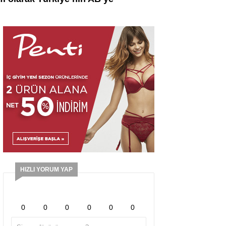
HIZLI YORUM YAP
0
0
0
0
0
0