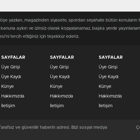
köşe yazıları, magazinden siyasete, spordan seyahate bütün konuların 
 kanuna aykırı ve izinsiz olarak kopyalanamaz, başka yerde yayınlanamaz
i’ni tercih ettiğiniz için teşekkür ederiz.
SAYFALAR
SAYFALAR
SAYFALAR
Üye Girişi
Üye Girişi
Üye Girişi
Üye Kaydı
Üye Kaydı
Üye Kaydı
Künye
Künye
Künye
Hakkımızda
Hakkımızda
Hakkımızda
İletişim
İletişim
İletişim
arafsız ve güvenilir haberin adresi. Bizi sosyal medya
Çe