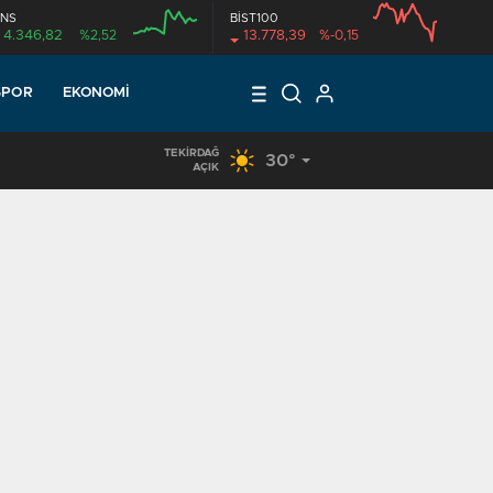
NS
BİST100
4.346,82
%2,52
13.778,39
%-0,15
SPOR
EKONOMI
TEKIRDAĞ
30°
17:18
/
KUR’AN KURSU ÖĞRENCİLERİNE DONDURMA İKRAMI
AÇIK