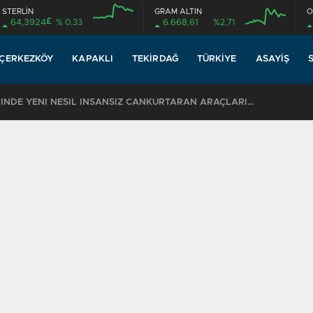
STERLİN
GRAM ALTIN
O
£
64,3924
% 0.33
6.668,61
%2,71
ÇERKEZKÖY
KAPAKLI
TEKIRDAĞ
TÜRKIYE
ASAYIŞ
TEKİRDAĞ SAHİLLERİNDE YENİ NESİL İNSANSIZ CANKURTARAN ARAÇLARI GÖREVDE