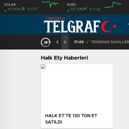
DOLAR
EURO
$
€
47,7060
% 0.17
55,1588
% 0.26
17:49
/
Halk Ety Haberleri
HALK ET’TE 130 TON ET
SATILDI