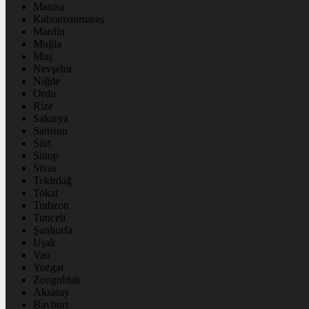
Manisa
Kahramanmaraş
Mardin
Muğla
Muş
Nevşehir
Niğde
Ordu
Rize
Sakarya
Samsun
Siirt
Sinop
Sivas
Tekirdağ
Tokat
Trabzon
Tunceli
Şanlıurfa
Uşak
Van
Yozgat
Zonguldak
Aksaray
Bayburt