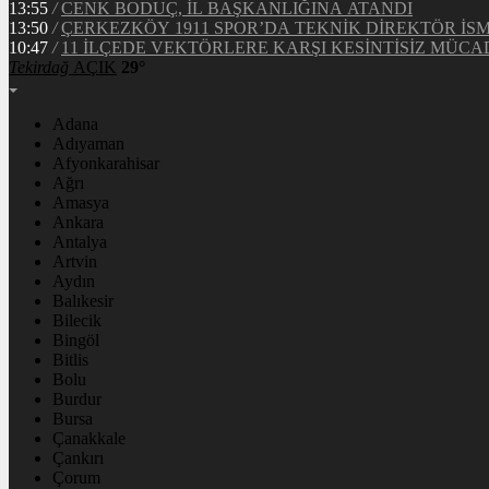
13:55
/
CENK BODUÇ, İL BAŞKANLIĞINA ATANDI
13:50
/
ÇERKEZKÖY 1911 SPOR’DA TEKNİK DİREKTÖR İS
10:47
/
11 İLÇEDE VEKTÖRLERE KARŞI KESİNTİSİZ MÜCA
Tekirdağ
AÇIK
29°
Adana
Adıyaman
Afyonkarahisar
Ağrı
Amasya
Ankara
Antalya
Artvin
Aydın
Balıkesir
Bilecik
Bingöl
Bitlis
Bolu
Burdur
Bursa
Çanakkale
Çankırı
Çorum