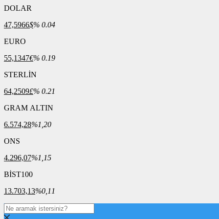
DOLAR
47,5966
$
% 0.04
EURO
55,1347
€
% 0.19
STERLİN
64,2509
£
% 0.21
GRAM ALTIN
6.574,28
%1,20
ONS
4.296,07
%1,15
BİST100
13.703,13
%0,11