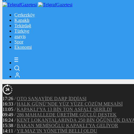
Çerkezköy
Kapaklı
Tekirdağ
Türkiye
asayiş
Spor
Ekonomi
17:26
/
OTO SANAYİDE DARP İDDİASI
16:33
/
HALK GÜNÜ’NDE YÜZ YÜZE ÇÖZÜM MESAİSİ
11:05
/
KAPAKLI’YA 13 BİN TON ASFALT SERİLDİ
09:49
/
286 MAHALLEDE ÜRETİME GÜÇLÜ DESTEK
16:24
/
KENT LOKANTALARINDA 250 BİN ÖĞÜNLÜK DAY
15:38
/
BAKAN MEMİŞOĞLU KAPAKLI’YA GELİYOR
14:11
/
YILMAZ’IN YÖNETİMİ BELLİ OLDU