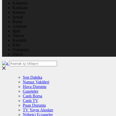
Karaman
Kırıkkale
Batman
Şırnak
Bartın
Ardahan
Iğdır
Yalova
Karabük
Kilis
Osmaniye
Düzce
Son Dakika
Namaz Vakitleri
Hava Durumu
Gazeteler
Canlı Borsa
Canlı TV
Puan Durumu
TV Yayın Akışları
Nöbetçi Eczaneler