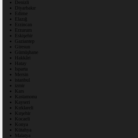
Denizli
Diyarbakır
Edirne
Elazığ
Erzincan
Erzurum
Eskişehir
Gaziantep
Giresun
Gümüşhane
Hakkâri
Hatay
Isparta
Mersin
istanbul
izmir
Kars
Kastamonu
Kayseri
Kırklareli
Kırşehir
Kocaeli
Konya
Kütahya
Malatya