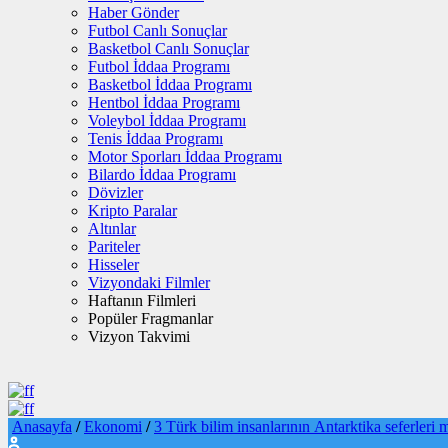
Haber Gönder
Futbol Canlı Sonuçlar
Basketbol Canlı Sonuçlar
Futbol İddaa Programı
Basketbol İddaa Programı
Hentbol İddaa Programı
Voleybol İddaa Programı
Tenis İddaa Programı
Motor Sporları İddaa Programı
Bilardo İddaa Programı
Dövizler
Kripto Paralar
Altınlar
Pariteler
Hisseler
Vizyondaki Filmler
Haftanın Filmleri
Popüler Fragmanlar
Vizyon Takvimi
Anasayfa
/
Ekonomi
/
3 Türk bilim insanlarının Antarktika seferleri 