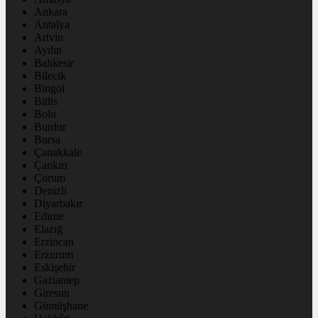
Ankara
Antalya
Artvin
Aydın
Balıkesir
Bilecik
Bingöl
Bitlis
Bolu
Burdur
Bursa
Çanakkale
Çankırı
Çorum
Denizli
Diyarbakır
Edirne
Elazığ
Erzincan
Erzurum
Eskişehir
Gaziantep
Giresun
Gümüşhane