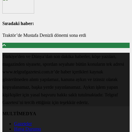
Sıradaki haber:
Traktör’de Mustafa Denizli dönemi sona erdi
Türkiye'den ve Dünya’dan son dakika haberler, köşe yazıları,
magazinden siyasete, spordan seyahate bütün konuların tek adresi
www.telgrafgazetesi.com.tr’de haber içerikleri kaynak
gösterilmeden alıntı yapılamaz, kanuna aykırı ve izinsiz olarak
kopyalanamaz, başka yerde yayınlanamaz. Aykırı işlem yapan
kişi/kişiler için yasal başvuru hakkı saklı tutulmaktadır. Telgraf
Gazetesi’ni tercih ettiğiniz için teşekkür ederiz.
MULTİMEDYA
Gazeteler
Hava Durumu