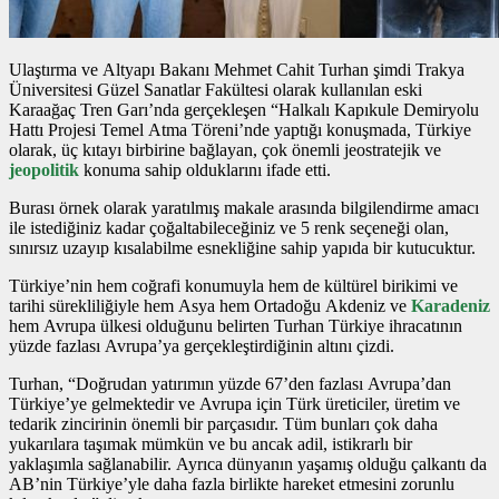
Ulaştırma ve Altyapı Bakanı Mehmet Cahit Turhan şimdi Trakya
Üniversitesi Güzel Sanatlar Fakültesi olarak kullanılan eski
Karaağaç Tren Garı’nda gerçekleşen “Halkalı Kapıkule Demiryolu
Hattı Projesi Temel Atma Töreni’nde yaptığı konuşmada, Türkiye
olarak, üç kıtayı birbirine bağlayan, çok önemli jeostratejik ve
jeopolitik
konuma sahip olduklarını ifade etti.
Burası örnek olarak yaratılmış makale arasında bilgilendirme amacı
ile istediğiniz kadar çoğaltabileceğiniz ve 5 renk seçeneği olan,
sınırsız uzayıp kısalabilme esnekliğine sahip yapıda bir kutucuktur.
Türkiye’nin hem coğrafi konumuyla hem de kültürel birikimi ve
tarihi sürekliliğiyle hem Asya hem Ortadoğu Akdeniz ve
Karadeniz
hem Avrupa ülkesi olduğunu belirten Turhan Türkiye ihracatının
yüzde fazlası Avrupa’ya gerçekleştirdiğinin altını çizdi.
Turhan, “Doğrudan yatırımın yüzde 67’den fazlası Avrupa’dan
Türkiye’ye gelmektedir ve Avrupa için Türk üreticiler, üretim ve
tedarik zincirinin önemli bir parçasıdır. Tüm bunları çok daha
yukarılara taşımak mümkün ve bu ancak adil, istikrarlı bir
yaklaşımla sağlanabilir. Ayrıca dünyanın yaşamış olduğu çalkantı da
AB’nin Türkiye’yle daha fazla birlikte hareket etmesini zorunlu