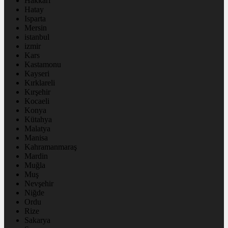
Hakkâri
Hatay
Isparta
Mersin
istanbul
izmir
Kars
Kastamonu
Kayseri
Kırklareli
Kırşehir
Kocaeli
Konya
Kütahya
Malatya
Manisa
Kahramanmaraş
Mardin
Muğla
Muş
Nevşehir
Niğde
Ordu
Rize
Sakarya