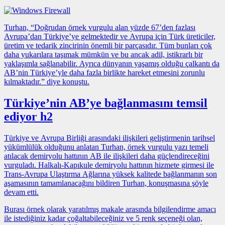
Turhan, “Doğrudan
örnek vurgulu alan
yüzde 67’den fazlası
Avrupa’dan Türkiye’ye gelmektedir ve Avrupa için Türk üreticiler,
üretim ve tedarik zincirinin önemli bir parçasıdır. Tüm bunları çok
daha yukarılara taşımak mümkün ve bu ancak adil, istikrarlı bir
yaklaşımla sağlanabilir. Ayrıca dünyanın yaşamış olduğu çalkantı da
AB’nin Türkiye’yle daha fazla birlikte hareket etmesini zorunlu
kılmaktadır.” diye konuştu.
Türkiye’nin AB’ye bağlanmasını temsil
ediyor h2
Türkiye ve Avrupa Birliği arasındaki ilişkileri geliştirmenin tarihsel
yükümlülük olduğunu anlatan Turhan,
örnek vurgulu yazı
temeli
atılacak demiryolu hattının AB ile ilişkileri daha güçlendireceğini
vurguladı. Halkalı-Kapıkule demiryolu hattının hizmete girmesi ile
Trans-Avrupa Ulaştırma Ağlarına yüksek kalitede bağlanmanın son
aşamasının tamamlanacağını bildiren Turhan, konuşmasına şöyle
devam etti.
Burası örnek olarak yaratılmış makale arasında bilgilendirme amacı
ile istediğiniz kadar çoğaltabileceğiniz ve 5 renk seçeneği olan,