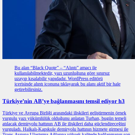
Bu alan “Black Quote” – “Alıntı” amacı ile
kullanılabilmektedir, yazı uzunluğuna göre sınırsız
uzayıp kısalabilir yapıdadır. WordPress editörü
içerisinde alıntı iconuna tıklayarak bu alanı aktif bir hale
getirebilirsiniz.
Türkiye’nin AB’ye bağlanmasını temsil ediyor h3
Türkiye ve Avrupa Birliği arasındaki ilişkileri geliştirmenin
örnek
vurgulu yazı
yükümlülük olduğunu anlatan Turhan, bugün temeli
atılacak demiryolu hattının AB ile ilişkileri daha güçlendireceğini
vurguladı. Halkalı-Kapıkule demiryolu hattının hizmete girmesi ile
Trans-Avrupa Ulaştırma Ağlarına yüksek kalitede bağlanmanın son