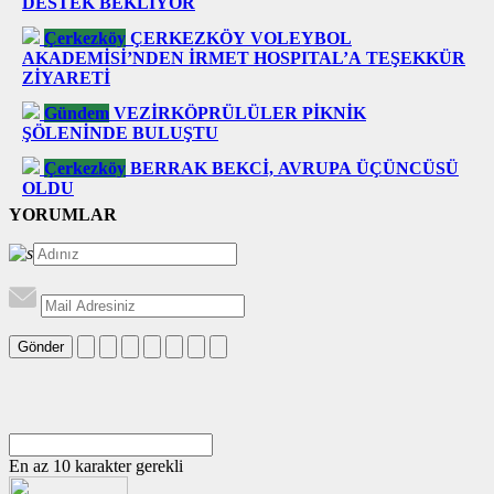
DESTEK BEKLİYOR
Çerkezköy
ÇERKEZKÖY VOLEYBOL
AKADEMİSİ’NDEN İRMET HOSPITAL’A TEŞEKKÜR
ZİYARETİ
Gündem
VEZİRKÖPRÜLÜLER PİKNİK
ŞÖLENİNDE BULUŞTU
Çerkezköy
BERRAK BEKCİ, AVRUPA ÜÇÜNCÜSÜ
OLDU
YORUMLAR
Gönder
En az 10 karakter gerekli