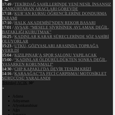
17:49
/
TEKİRDAĞ SAHİLLERİNDE YENİ NESİL İNSANSIZ
CANKURTARAN ARAÇLARI GÖREVDE
17:18
/
KUR’AN KURSU ÖĞRENCİLERİNE DONDURMA
İKRAMI
17:10
/
HALK AKADEMİSİ’NDEN REKOR BAŞARI
17:01
/
AVŞAR; “MESELE SİVRİSİNEK AVLAMAK DEĞİL,
BATAKLIĞI KURUTMAK”
16:25
/
KADINLAR KARAR SÜREÇLERİNDE SÖZ SAHİBİ
OLUYORLAR
15:23
/
UTKU, GÖZYAŞLARI ARASINDA TOPRAĞA
VERİLDİ
15:04
/
KIZILPINAR’A SPOR SALONU YAPILACAK
15:00
/
“KADINLAR ÖLDÜRÜLDÜKTEN SONRA DEĞİL,
YAŞARKEN KORUNMALI”
14:30
/
CHP KAPAKLI’DA DEVİR TESLİM KRİZİ
14:16
/
KARAAĞAÇ’TA FECİ ÇARPIŞMA! MOTOSİKLET
SÜRÜCÜSÜ YARALANDI
Tekirdağ
AÇIK
30°
Adana
Adıyaman
Afyonkarahisar
Ağrı
Amasya