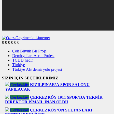
0
0
0
0
0
0
Çok Büyük Bir Proje
Demiryolları Asrın Projesi
TCDD nedir
Türkiye
Türkiye AB demir yolu projesi
SİZİN İÇİN SEÇTİKLERİMİZ
Çerkezköy
KIZILPINAR’A SPOR SALONU
YAPILACAK
Çerkezköy
ÇERKEZKÖY 1911 SPOR’DA TEKNİK
DİREKTÖR İSMAİL İNAN OLDU
Çerkezköy
ÇERKEZKÖY’ÜN SULTANLARI