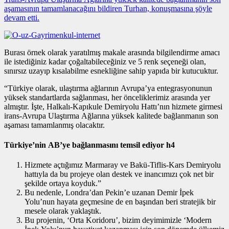
aşamasının tamamlanacağını bildiren Turhan, konuşmasına şöyle
devam etti.
Burası örnek olarak yaratılmış makale arasında bilgilendirme amacı
ile istediğiniz kadar çoğaltabileceğiniz ve 5 renk seçeneği olan,
sınırsız uzayıp kısalabilme esnekliğine sahip yapıda bir kutucuktur.
“Türkiye olarak, ulaştırma ağlarının Avrupa’ya entegrasyonunun
yüksek standartlarda sağlanması, her önceliklerimiz arasında yer
almıştır. İşte, Halkalı-Kapıkule Demiryolu Hattı’nın hizmete girmesi
irans-Avrupa Ulaştırma Ağlarına yüksek kalitede bağlanmanın son
aşaması tamamlanmış olacaktır.
Türkiye’nin AB’ye bağlanmasını temsil ediyor h4
Hizmete açtığımız Marmaray ve Bakü-Tiflis-Kars Demiryolu
hattıyla da bu projeye olan destek ve inancımızı çok net bir
şekilde ortaya koyduk.”
Bu nedenle, Londra’dan Pekin’e uzanan Demir İpek
Yolu’nun hayata geçmesine de en başından beri stratejik bir
mesele olarak yaklaştık.
Bu projenin, ‘Orta Koridoru’, bizim deyimimizle ‘Modern