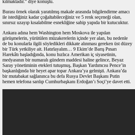
kılmaktadır.” diye konuştu.
Burası örnek olarak yaratılmış makale arasında bilgilendirme amacı
ile istediğiniz kadar çoğaltabileceğiniz ve 5 renk seçeneği olan,
sınırsız uzayıp kısalabilme esnekliğine sahip yapıda bir kutucuktur.
Ankara adına hem Washington hem Moskova ile yapılan
görüşmelerin, yürütülen müzakerelerin içinde yer alan, bu nedenle
de bu konularla ilgili söyledikleri dikkate alınması gereken üst düzey
bir Türk yetkiliye ait. Hatırlayalım… 9 Ekim’de Barış Pınarı
Harekâtı başladığında, konu hızlıca Amerikan iç siyasetinin,
medyasının bir numaralı gündem maddesi haline gelince, Beyaz
Saray yönetiminin etekleri tutuşmuş, Başkan Yardımcısı Pence’in
başkanlığında bir heyet apar topar Ankara’ya gelmişti. Ankara’da
bir mutabakat sağlanınca bu defa Rusya Devlet Başkanı Putin
hemen telefona sarılıp Cumhurbaşkanı Erdoğan’ı Soçi’ye davet etti.