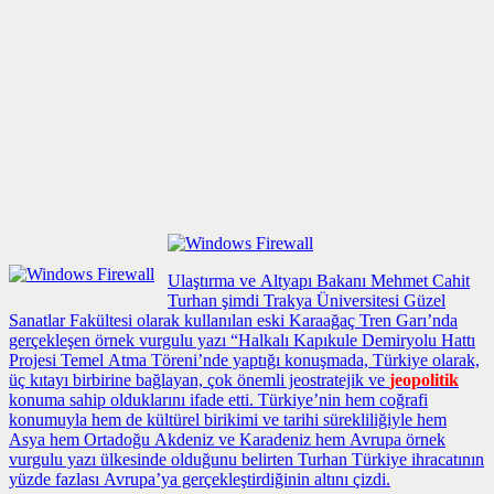
Ulaştırma ve Altyapı Bakanı Mehmet Cahit
Turhan şimdi Trakya Üniversitesi Güzel
Sanatlar Fakültesi olarak kullanılan eski Karaağaç Tren Garı’nda
gerçekleşen
örnek vurgulu yazı
“Halkalı Kapıkule Demiryolu Hattı
Projesi Temel Atma Töreni’nde yaptığı konuşmada, Türkiye olarak,
üç kıtayı birbirine bağlayan, çok önemli jeostratejik ve
jeopolitik
konuma sahip olduklarını ifade etti. Türkiye’nin hem coğrafi
konumuyla hem de kültürel birikimi ve tarihi sürekliliğiyle hem
Asya hem Ortadoğu Akdeniz ve Karadeniz hem Avrupa
örnek
vurgulu yazı
ülkesinde olduğunu belirten Turhan Türkiye ihracatının
yüzde fazlası Avrupa’ya gerçekleştirdiğinin altını çizdi.