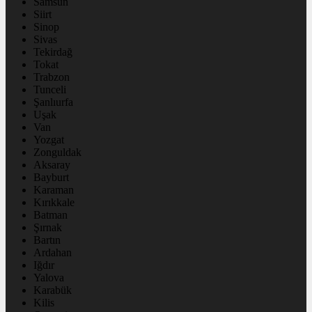
Samsun
Siirt
Sinop
Sivas
Tekirdağ
Tokat
Trabzon
Tunceli
Şanlıurfa
Uşak
Van
Yozgat
Zonguldak
Aksaray
Bayburt
Karaman
Kırıkkale
Batman
Şırnak
Bartın
Ardahan
Iğdır
Yalova
Karabük
Kilis