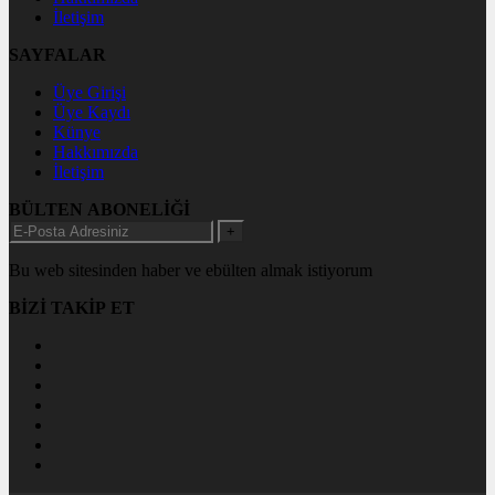
İletişim
SAYFALAR
Üye Girişi
Üye Kaydı
Künye
Hakkımızda
İletişim
BÜLTEN ABONELİĞİ
+
Bu web sitesinden haber ve ebülten almak istiyorum
BİZİ TAKİP ET