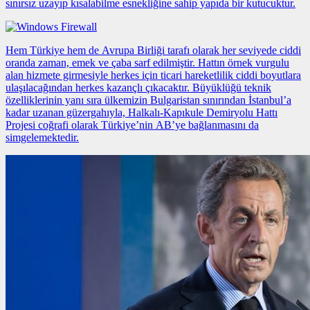
sınırsız uzayıp kısalabilme esnekliğine sahip yapıda bir kutucuktur.
Hem Türkiye hem de Avrupa Birliği tarafı olarak her seviyede ciddi
oranda zaman, emek ve çaba sarf edilmiştir. Hattın
örnek vurgulu
alan
hizmete girmesiyle herkes için ticari hareketlilik ciddi boyutlara
ulaşılacağından herkes kazançlı çıkacaktır. Büyüklüğü teknik
özelliklerinin yanı sıra ülkemizin Bulgaristan sınırından İstanbul’a
kadar uzanan güzergahıyla, Halkalı-Kapıkule Demiryolu Hattı
Projesi coğrafi olarak Türkiye’nin AB’ye bağlanmasını da
simgelemektedir.