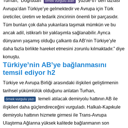
Turhan, “Doğrudan
yüzde 67’den fazlası
örnek vurgulu alan
Avrupa’dan Türkiye’ye gelmektedir ve Avrupa için Türk
üreticiler, üretim ve tedarik zincirinin önemli bir parçasıdır.
Tüm bunları çok daha yukarılara taşımak mümkün ve bu
ancak adil, istikrarlı bir yaklaşımla sağlanabilir. Ayrıca
dünyanın yaşamış olduğu çalkantı da AB’nin Türkiye’yle
daha fazla birlikte hareket etmesini zorunlu kılmaktadır.” diye
konuştu.
Türkiye’nin AB’ye bağlanmasını
temsil ediyor h2
Türkiye ve Avrupa Birliği arasındaki ilişkileri geliştirmenin
tarihsel yükümlülük olduğunu anlatan Turhan,
temeli atılacak demiryolu hattının AB ile
örnek vurgulu yazı
ilişkileri daha güçlendireceğini vurguladı. Halkalı-Kapıkule
demiryolu hattının hizmete girmesi ile Trans-Avrupa
Ulaştırma Ağlarına yüksek kalitede bağlanmanın son