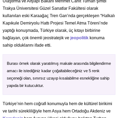
Ulaştırma ve Altyapı Bakanı Mehmet Cahit Turhan şimdi
Trakya Üniversitesi Güzel Sanatlar Fakültesi olarak
kullanılan eski Karaağaç Tren Garı’nda gerçekleşen “Halkalı
Kapıkule Demiryolu Hattı Projesi Temel Atma Töreni’nde
yaptığı konuşmada, Türkiye olarak, üç kıtayı birbirine
bağlayan, çok önemli jeostratejik ve
jeopolitik
konuma
sahip olduklarını ifade etti.
Burası örnek olarak yaratılmış makale arasında bilgilendirme
amacı ile istediğiniz kadar çoğaltabileceğiniz ve 5 renk
seçeneği olan, sınırsız uzayıp kısalabilme esnekliğine sahip
yapıda bir kutucuktur.
Türkiye’nin hem coğrafi konumuyla hem de kültürel birikimi
ve tarihi sürekliliğiyle hem Asya hem Ortadoğu Akdeniz ve