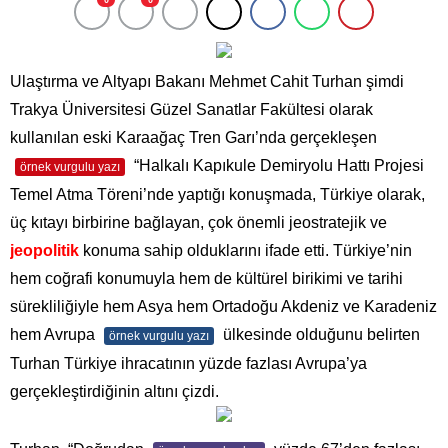
0
0
Ulaştırma ve Altyapı Bakanı Mehmet Cahit Turhan şimdi
Trakya Üniversitesi Güzel Sanatlar Fakültesi olarak
kullanılan eski Karaağaç Tren Garı’nda gerçekleşen
“Halkalı Kapıkule Demiryolu Hattı Projesi
örnek vurgulu yazı
Temel Atma Töreni’nde yaptığı konuşmada, Türkiye olarak,
üç kıtayı birbirine bağlayan, çok önemli jeostratejik ve
jeopolitik
konuma sahip olduklarını ifade etti. Türkiye’nin
hem coğrafi konumuyla hem de kültürel birikimi ve tarihi
sürekliliğiyle hem Asya hem Ortadoğu Akdeniz ve Karadeniz
hem Avrupa
ülkesinde olduğunu belirten
örnek vurgulu yazı
Turhan Türkiye ihracatının yüzde fazlası Avrupa’ya
gerçekleştirdiğinin altını çizdi.