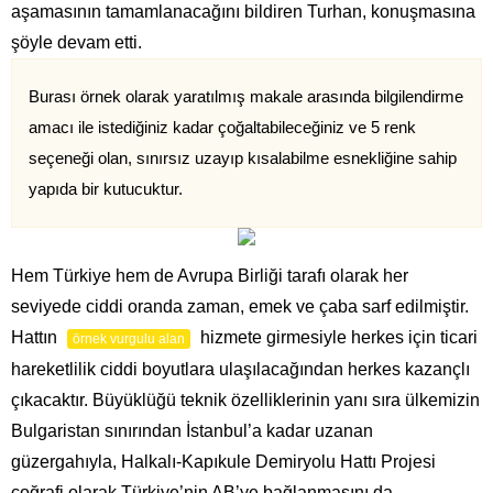
aşamasının tamamlanacağını bildiren Turhan, konuşmasına
şöyle devam etti.
Burası örnek olarak yaratılmış makale arasında bilgilendirme
amacı ile istediğiniz kadar çoğaltabileceğiniz ve 5 renk
seçeneği olan, sınırsız uzayıp kısalabilme esnekliğine sahip
yapıda bir kutucuktur.
Hem Türkiye hem de Avrupa Birliği tarafı olarak her
seviyede ciddi oranda zaman, emek ve çaba sarf edilmiştir.
Hattın
hizmete girmesiyle herkes için ticari
örnek vurgulu alan
hareketlilik ciddi boyutlara ulaşılacağından herkes kazançlı
çıkacaktır. Büyüklüğü teknik özelliklerinin yanı sıra ülkemizin
Bulgaristan sınırından İstanbul’a kadar uzanan
güzergahıyla, Halkalı-Kapıkule Demiryolu Hattı Projesi
coğrafi olarak Türkiye’nin AB’ye bağlanmasını da