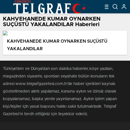
KAHVEHANEDE KUMAR OYNARKEN
SUÇÜSTÜ YAKALANDILAR Haberleri
KAHVEHANEDE KUMAR OYNARKEN SUÇÜSTÜ
YAKALANDILAR
Türkiye'den ve Dünya’dan son dakika haberler, köşe yazıları,
magazinden siyasete, spordan seyahate bütün konuların tek
adresi www.telgrafgazetesi.com.tr’de haber içerikleri kaynak
gösterilmeden alıntı yapılamaz, kanuna aykırı ve izinsiz olarak
kopyalanamaz, başka yerde yayınlanamaz. Aykırı işlem yapan
kişi/kişiler için yasal başvuru hakkı saklı tutulmaktadır. Telgraf
Gazetesi’ni tercih ettiğiniz için teşekkür ederiz.