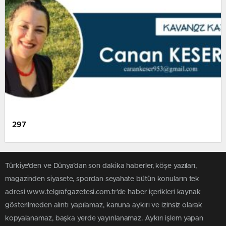
297
Türkiye'den ve Dünya’dan son dakika haberler, köşe yazıları,
magazinden siyasete, spordan seyahate bütün konuların tek
adresi www.telgrafgazetesi.com.tr’de haber içerikleri kaynak
gösterilmeden alıntı yapılamaz, kanuna aykırı ve izinsiz olarak
kopyalanamaz, başka yerde yayınlanamaz. Aykırı işlem yapan