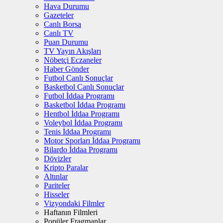
Hava Durumu
Gazeteler
Canlı Borsa
Canlı TV
Puan Durumu
TV Yayın Akışları
Nöbetçi Eczaneler
Haber Gönder
Futbol Canlı Sonuçlar
Basketbol Canlı Sonuçlar
Futbol İddaa Programı
Basketbol İddaa Programı
Hentbol İddaa Programı
Voleybol İddaa Programı
Tenis İddaa Programı
Motor Sporları İddaa Programı
Bilardo İddaa Programı
Dövizler
Kripto Paralar
Altınlar
Pariteler
Hisseler
Vizyondaki Filmler
Haftanın Filmleri
Popüler Fragmanlar