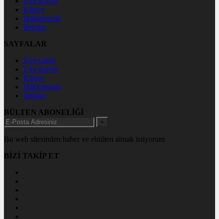
Üye Kaydı
Künye
Hakkımızda
İletişim
SAYFALAR
Üye Girişi
Üye Kaydı
Künye
Hakkımızda
İletişim
BÜLTEN ABONELİĞİ
+
Bu web sitesinden haber ve ebülten almak istiyorum
BİZİ TAKİP ET