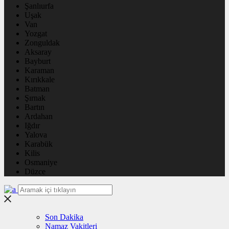
Şanlıurfa
Uşak
Van
Yozgat
Zonguldak
Aksaray
Bayburt
Karaman
Kırıkkale
Batman
Şırnak
Bartın
Ardahan
Iğdır
Yalova
Karabük
Kilis
Osmaniye
Düzce
Son Dakika
Namaz Vakitleri