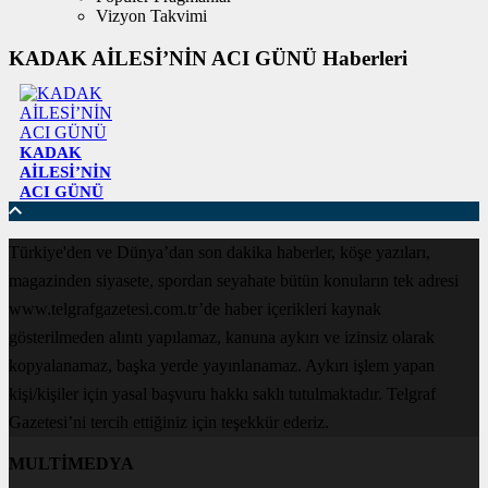
Vizyon Takvimi
KADAK AİLESİ’NİN ACI GÜNÜ Haberleri
KADAK
AİLESİ’NİN
ACI GÜNÜ
Türkiye'den ve Dünya’dan son dakika haberler, köşe yazıları,
magazinden siyasete, spordan seyahate bütün konuların tek adresi
www.telgrafgazetesi.com.tr’de haber içerikleri kaynak
gösterilmeden alıntı yapılamaz, kanuna aykırı ve izinsiz olarak
kopyalanamaz, başka yerde yayınlanamaz. Aykırı işlem yapan
kişi/kişiler için yasal başvuru hakkı saklı tutulmaktadır. Telgraf
Gazetesi’ni tercih ettiğiniz için teşekkür ederiz.
MULTİMEDYA