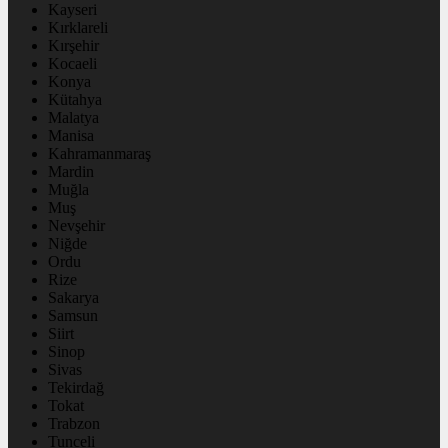
Kayseri
Kırklareli
Kırşehir
Kocaeli
Konya
Kütahya
Malatya
Manisa
Kahramanmaraş
Mardin
Muğla
Muş
Nevşehir
Niğde
Ordu
Rize
Sakarya
Samsun
Siirt
Sinop
Sivas
Tekirdağ
Tokat
Trabzon
Tunceli