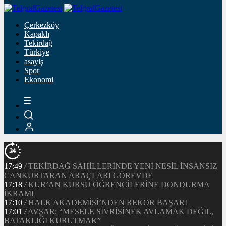
Çerkezköy
Kapaklı
Tekirdağ
Türkiye
asayiş
Spor
Ekonomi
17:49
/
TEKİRDAĞ SAHİLLERİNDE YENİ NESİL İNSANSIZ
CANKURTARAN ARAÇLARI GÖREVDE
17:18
/
KUR’AN KURSU ÖĞRENCİLERİNE DONDURMA
İKRAMI
17:10
/
HALK AKADEMİSİ’NDEN REKOR BAŞARI
17:01
/
AVŞAR; “MESELE SİVRİSİNEK AVLAMAK DEĞİL,
BATAKLIĞI KURUTMAK”