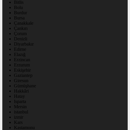
Bitlis
Bolu
Burdur
Bursa
Çanakkale
Çankırı
Çorum
Denizli
Diyarbakır
Edirne
Elazığ
Erzincan
Erzurum
Eskişehir
Gaziantep
Giresun
Gümüşhane
Hakkâri
Hatay
Isparta
Mersin
istanbul
izmir
Kars
Kastamonu