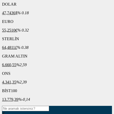
DOLAR
47,7436
$
% 0.18
EURO
55,2510
€
% 0.32
STERLİN
64,4811
£
% 0.38
GRAM ALTIN
6.660,55
%2,59
ONS
4.341,35
%2,39
BİST100
13.779,39
%-0,14