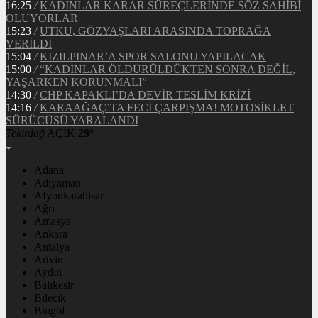
16:25
/
KADINLAR KARAR SÜREÇLERİNDE SÖZ SAHİBİ
OLUYORLAR
15:23
/
UTKU, GÖZYAŞLARI ARASINDA TOPRAĞA
VERİLDİ
15:04
/
KIZILPINAR’A SPOR SALONU YAPILACAK
15:00
/
“KADINLAR ÖLDÜRÜLDÜKTEN SONRA DEĞİL,
YAŞARKEN KORUNMALI”
14:30
/
CHP KAPAKLI’DA DEVİR TESLİM KRİZİ
14:16
/
KARAAĞAÇ’TA FECİ ÇARPIŞMA! MOTOSİKLET
SÜRÜCÜSÜ YARALANDI
Tekirdağ
AÇIK
29°
Adana
Adıyaman
Afyonkarahisar
Ağrı
Amasya
Ankara
Antalya
Artvin
Aydın
Balıkesir
Bilecik
Bingöl