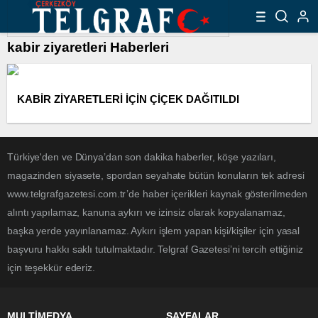
kabir ziyaretleri Haberleri
KABİR ZİYARETLERİ İÇİN ÇİÇEK DAĞITILDI
Türkiye'den ve Dünya’dan son dakika haberler, köşe yazıları,
magazinden siyasete, spordan seyahate bütün konuların tek adresi
www.telgrafgazetesi.com.tr’de haber içerikleri kaynak gösterilmeden
alıntı yapılamaz, kanuna aykırı ve izinsiz olarak kopyalanamaz,
başka yerde yayınlanamaz. Aykırı işlem yapan kişi/kişiler için yasal
başvuru hakkı saklı tutulmaktadır. Telgraf Gazetesi’ni tercih ettiğiniz
için teşekkür ederiz.
MULTİMEDYA
SAYFALAR