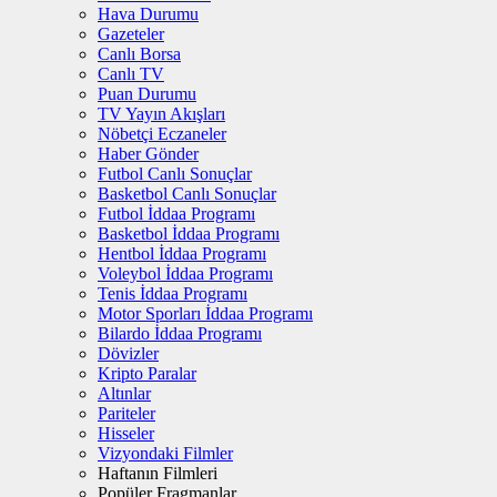
Hava Durumu
Gazeteler
Canlı Borsa
Canlı TV
Puan Durumu
TV Yayın Akışları
Nöbetçi Eczaneler
Haber Gönder
Futbol Canlı Sonuçlar
Basketbol Canlı Sonuçlar
Futbol İddaa Programı
Basketbol İddaa Programı
Hentbol İddaa Programı
Voleybol İddaa Programı
Tenis İddaa Programı
Motor Sporları İddaa Programı
Bilardo İddaa Programı
Dövizler
Kripto Paralar
Altınlar
Pariteler
Hisseler
Vizyondaki Filmler
Haftanın Filmleri
Popüler Fragmanlar