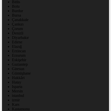
Bitlis
Bolu
Burdur
Bursa
Çanakkale
Çankırı
Çorum
Denizli
Diyarbakır
Edirne
Elazığ
Erzincan
Erzurum
Eskişehir
Gaziantep
Giresun
Gümüşhane
Hakkâri
Hatay
Isparta
Mersin
istanbul
izmir
Kars
Kastamonu