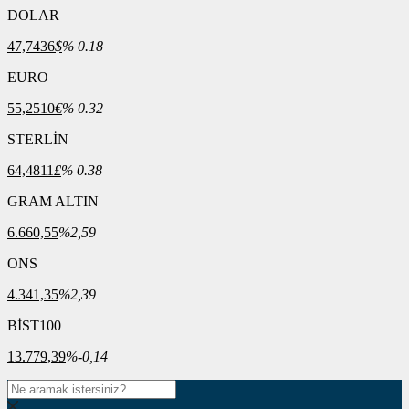
DOLAR
47,7436
$
% 0.18
EURO
55,2510
€
% 0.32
STERLİN
64,4811
£
% 0.38
GRAM ALTIN
6.660,55
%2,59
ONS
4.341,35
%2,39
BİST100
13.779,39
%-0,14