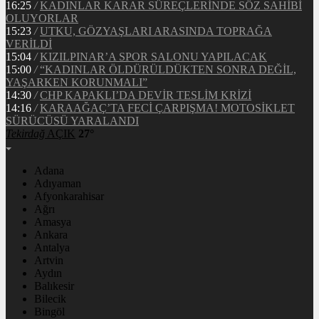
16:25
/
KADINLAR KARAR SÜREÇLERİNDE SÖZ SAHİBİ
OLUYORLAR
15:23
/
UTKU, GÖZYAŞLARI ARASINDA TOPRAĞA
VERİLDİ
15:04
/
KIZILPINAR’A SPOR SALONU YAPILACAK
15:00
/
“KADINLAR ÖLDÜRÜLDÜKTEN SONRA DEĞİL,
YAŞARKEN KORUNMALI”
14:30
/
CHP KAPAKLI’DA DEVİR TESLİM KRİZİ
14:16
/
KARAAĞAÇ’TA FECİ ÇARPIŞMA! MOTOSİKLET
SÜRÜCÜSÜ YARALANDI
Tekirdağ
AÇIK
27°
Adana
Adıyaman
Afyonkarahisar
Ağrı
Amasya
Ankara
Antalya
Artvin
Aydın
Balıkesir
Bilecik
Bingöl