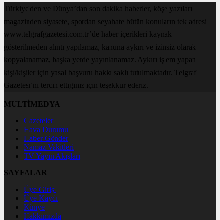
Türkiye'den ve Dünya’dan son dakika haberler, köşe yazıları,
magazinden siyasete, spordan seyahate bütün konuların tek adresi
www.telgrafgazetesi.com.tr’de haber içerikleri kaynak
gösterilmeden alıntı yapılamaz, kanuna aykırı ve izinsiz olarak
kopyalanamaz, başka yerde yayınlanamaz. Aykırı işlem yapan
kişi/kişiler için yasal başvuru hakkı saklı tutulmaktadır. Telgraf
Gazetesi’ni tercih ettiğiniz için teşekkür ederiz.
MULTİMEDYA
Gazeteler
Hava Durumu
Haber Gönder
Namaz Vakitleri
TV Yayın Akışları
SAYFALAR
Üye Girişi
Üye Kaydı
Künye
Hakkımızda