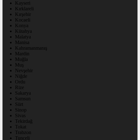
Kayseri
Kırklareli
Kırşehir
Kocaeli
Konya
Kütahya
Malatya
Manisa
Kahramanmaraş
Mardin
Muğla
Muş
Nevşehir
Niğde
Ordu
Rize
Sakarya
Samsun
Siirt
Sinop
Sivas
Tekirdağ
Tokat
Trabzon
Tunceli