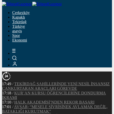
Çerkezköy
Kapaklı
Tekirdağ
Türkiye
asayiş
Spor
Ekonomi
17:49
/
TEKİRDAĞ SAHİLLERİNDE YENİ NESİL İNSANSIZ
CANKURTARAN ARAÇLARI GÖREVDE
17:18
/
KUR’AN KURSU ÖĞRENCİLERİNE DONDURMA
İKRAMI
17:10
/
HALK AKADEMİSİ’NDEN REKOR BAŞARI
17:01
/
AVŞAR; “MESELE SİVRİSİNEK AVLAMAK DEĞİL,
BATAKLIĞI KURUTMAK”