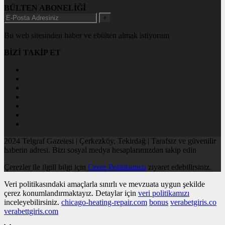
BÜLTEN ABONELİĞİ
+
Bu web sitesinden haber ve ebülten almak istiyorum
BİZİ TAKİP ET
2024 Telgraf Gazetesi | Çerkezköy, Tekirdağ | Tarafsız ve güvenilir
haberin adresi. Bizi sosyal medya hesaplarımızdan takip edin
Çerezler ile ilgili bilgi için
Çerez Politikamızı
ziyaret edebilirsiniz.
Veri politikasındaki amaçlarla sınırlı ve mevzuata uygun şekilde
çerez konumlandırmaktayız. Detaylar için
veri politikamızı
inceleyebilirsiniz.
chicago-heating-repair.com
bonus
verabetgiris.co
verabettgiris.com