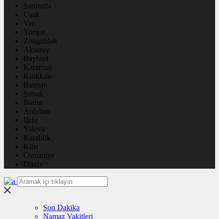
Şanlıurfa
Uşak
Van
Yozgat
Zonguldak
Aksaray
Bayburt
Karaman
Kırıkkale
Batman
Şırnak
Bartın
Ardahan
Iğdır
Yalova
Karabük
Kilis
Osmaniye
Düzce
Son Dakika
Namaz Vakitleri