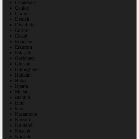
Çanakkale
Çankırı
Çorum
Denizli
Diyarbakır
Edirne
Elazığ
Erzincan
Erzurum
Eskişehir
Gaziantep
Giresun
Gümüşhane
Hakkâri
Hatay
Isparta
Mersin
istanbul
izmir
Kars
Kastamonu
Kayseri
Kırklareli
Kırşehir
Kocaeli