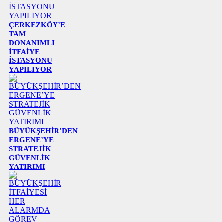
ÇERKEZKÖY’E
TAM
DONANIMLI
İTFAİYE
İSTASYONU
YAPILIYOR
BÜYÜKŞEHİR’DEN
ERGENE’YE
STRATEJİK
GÜVENLİK
YATIRIMI