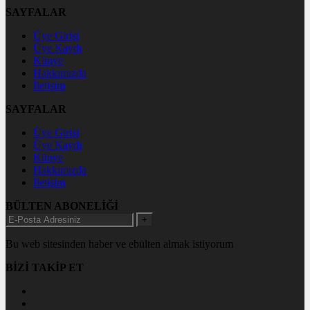
SAYFALAR
Üye Girişi
Üye Kaydı
Künye
Hakkımızda
İletişim
SAYFALAR
Üye Girişi
Üye Kaydı
Künye
Hakkımızda
İletişim
BÜLTEN ABONELİĞİ
+
Bu web sitesinden haber ve ebülten almak istiyorum
BİZİ TAKİP ET