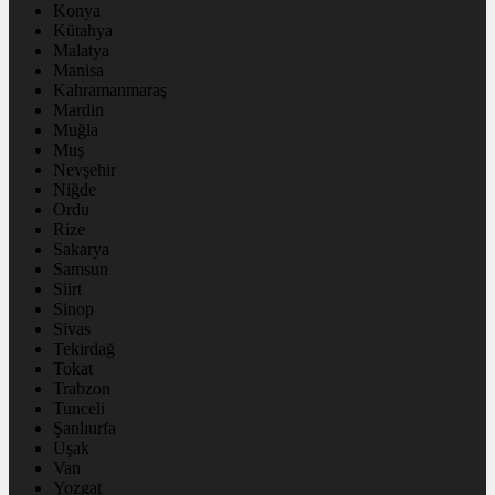
Konya
Kütahya
Malatya
Manisa
Kahramanmaraş
Mardin
Muğla
Muş
Nevşehir
Niğde
Ordu
Rize
Sakarya
Samsun
Siirt
Sinop
Sivas
Tekirdağ
Tokat
Trabzon
Tunceli
Şanlıurfa
Uşak
Van
Yozgat