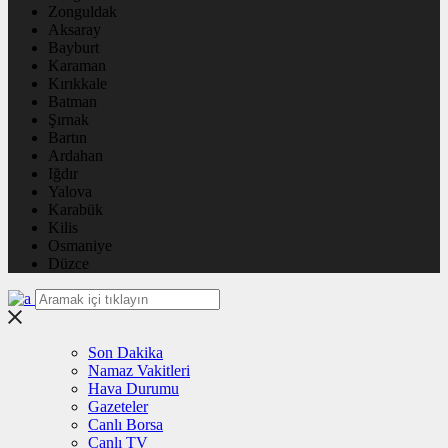
Zonguldak
Aksaray
Bayburt
Karaman
Kırıkkale
Batman
Şırnak
Bartın
Ardahan
Iğdır
Yalova
Karabük
Kilis
Osmaniye
Düzce
Son Dakika
Namaz Vakitleri
Hava Durumu
Gazeteler
Canlı Borsa
Canlı TV