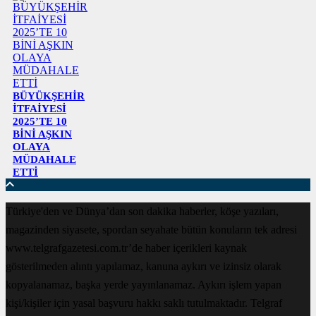
BÜYÜKŞEHİR
İTFAİYESİ
2025’TE 10
BİNİ AŞKIN
OLAYA
MÜDAHALE
ETTİ
Türkiye'den ve Dünya’dan son dakika haberler, köşe yazıları,
magazinden siyasete, spordan seyahate bütün konuların tek adresi
www.telgrafgazetesi.com.tr’de haber içerikleri kaynak
gösterilmeden alıntı yapılamaz, kanuna aykırı ve izinsiz olarak
kopyalanamaz, başka yerde yayınlanamaz. Aykırı işlem yapan
kişi/kişiler için yasal başvuru hakkı saklı tutulmaktadır. Telgraf