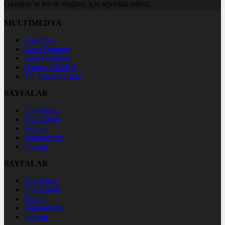
Gazetesi’ni tercih ettiğiniz için teşekkür ederiz.
MULTİMEDYA
Gazeteler
Hava Durumu
Haber Gönder
Namaz Vakitleri
TV Yayın Akışları
SAYFALAR
Üye Girişi
Üye Kaydı
Künye
Hakkımızda
İletişim
SAYFALAR
Üye Girişi
Üye Kaydı
Künye
Hakkımızda
İletişim