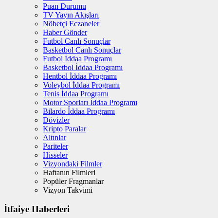
Puan Durumu
TV Yayın Akışları
Nöbetçi Eczaneler
Haber Gönder
Futbol Canlı Sonuçlar
Basketbol Canlı Sonuçlar
Futbol İddaa Programı
Basketbol İddaa Programı
Hentbol İddaa Programı
Voleybol İddaa Programı
Tenis İddaa Programı
Motor Sporları İddaa Programı
Bilardo İddaa Programı
Dövizler
Kripto Paralar
Altınlar
Pariteler
Hisseler
Vizyondaki Filmler
Haftanın Filmleri
Popüler Fragmanlar
Vizyon Takvimi
İtfaiye Haberleri