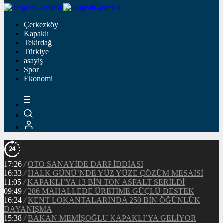
Çerkezköy
Kapaklı
Tekirdağ
Türkiye
asayiş
Spor
Ekonomi
17:26
/
OTO SANAYİDE DARP İDDİASI
16:33
/
HALK GÜNÜ’NDE YÜZ YÜZE ÇÖZÜM MESAİSİ
11:05
/
KAPAKLI’YA 13 BİN TON ASFALT SERİLDİ
09:49
/
286 MAHALLEDE ÜRETİME GÜÇLÜ DESTEK
16:24
/
KENT LOKANTALARINDA 250 BİN ÖĞÜNLÜK
DAYANIŞMA
15:38
/
BAKAN MEMİŞOĞLU KAPAKLI’YA GELİYOR