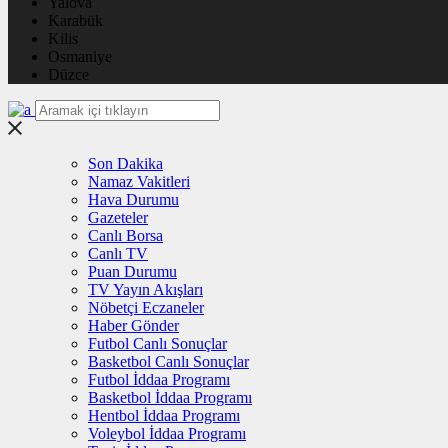
Yalova
Karabük
Kilis
Osmaniye
Düzce
Son Dakika
Namaz Vakitleri
Hava Durumu
Gazeteler
Canlı Borsa
Canlı TV
Puan Durumu
TV Yayın Akışları
Nöbetçi Eczaneler
Haber Gönder
Futbol Canlı Sonuçlar
Basketbol Canlı Sonuçlar
Futbol İddaa Programı
Basketbol İddaa Programı
Hentbol İddaa Programı
Voleybol İddaa Programı