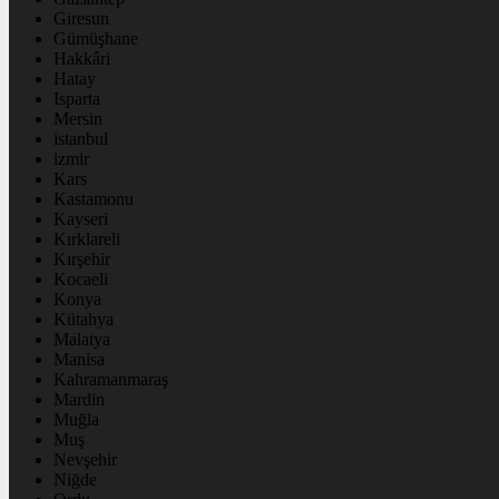
Giresun
Gümüşhane
Hakkâri
Hatay
Isparta
Mersin
istanbul
izmir
Kars
Kastamonu
Kayseri
Kırklareli
Kırşehir
Kocaeli
Konya
Kütahya
Malatya
Manisa
Kahramanmaraş
Mardin
Muğla
Muş
Nevşehir
Niğde