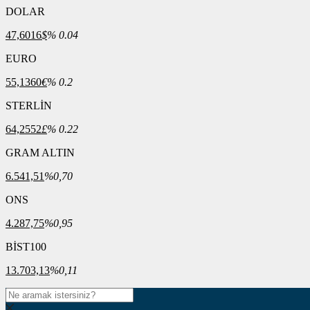
DOLAR
47,6016
$
% 0.04
EURO
55,1360
€
% 0.2
STERLİN
64,2552
£
% 0.22
GRAM ALTIN
6.541,51
%0,70
ONS
4.287,75
%0,95
BİST100
13.703,13
%0,11