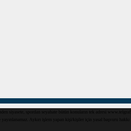
den siyasete, spordan seyahate bütün konuların tek adresi www.telgrafga
yınlanamaz. Aykırı işlem yapan kişi/kişiler için yasal başvuru hakkı sak