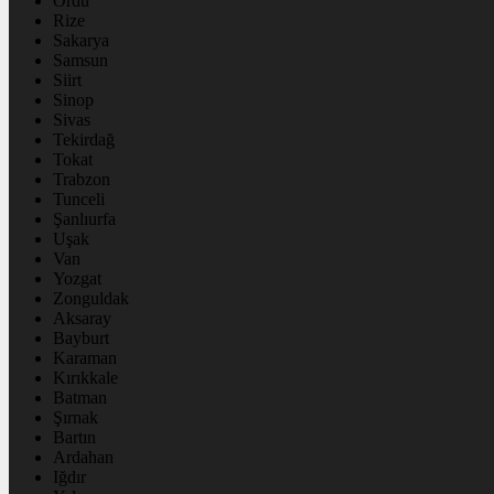
Ordu
Rize
Sakarya
Samsun
Siirt
Sinop
Sivas
Tekirdağ
Tokat
Trabzon
Tunceli
Şanlıurfa
Uşak
Van
Yozgat
Zonguldak
Aksaray
Bayburt
Karaman
Kırıkkale
Batman
Şırnak
Bartın
Ardahan
Iğdır