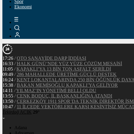
Spor
Ekonomi
17:26
/
OTO SANAYİDE DARP İDDİASI
16:33
/
HALK GÜNÜ’NDE YÜZ YÜZE ÇÖZÜM MESAİSİ
11:05
/
KAPAKLI’YA 13 BİN TON ASFALT SERİLDİ
09:49
/
286 MAHALLEDE ÜRETİME GÜÇLÜ DESTEK
16:24
/
KENT LOKANTALARINDA 250 BİN ÖĞÜNLÜK DAY
15:38
/
BAKAN MEMİŞOĞLU KAPAKLI’YA GELİYOR
14:11
/
YILMAZ’IN YÖNETİMİ BELLİ OLDU
13:55
/
CENK BODUÇ, İL BAŞKANLIĞINA ATANDI
13:50
/
ÇERKEZKÖY 1911 SPOR’DA TEKNİK DİREKTÖR İSM
10:47
/
11 İLÇEDE VEKTÖRLERE KARŞI KESİNTİSİZ MÜCA
Tekirdağ
AÇIK
29°
Adana
Adıyaman