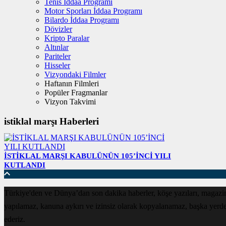
Tenis İddaa Programı
Motor Sporları İddaa Programı
Bilardo İddaa Programı
Dövizler
Kripto Paralar
Altınlar
Pariteler
Hisseler
Vizyondaki Filmler
Haftanın Filmleri
Popüler Fragmanlar
Vizyon Takvimi
istiklal marşı Haberleri
İSTİKLAL MARŞI KABULÜNÜN 105’İNCİ YILI
KUTLANDI
Türkiye'den ve Dünya’dan son dakika haberler, köşe yazıları, magazin
yapılamaz, kanuna aykırı ve izinsiz olarak kopyalanamaz, başka yerde ya
ederiz.