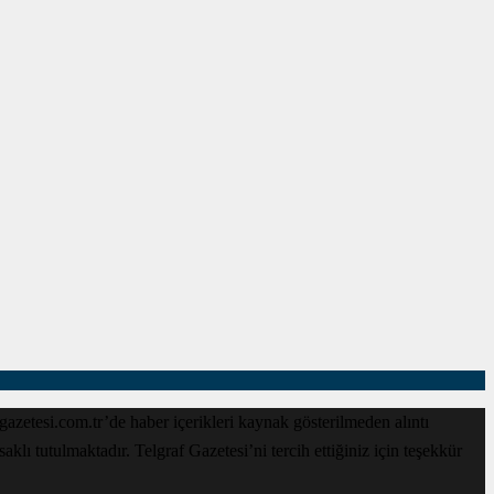
zetesi.com.tr’de haber içerikleri kaynak gösterilmeden alıntı
lı tutulmaktadır. Telgraf Gazetesi’ni tercih ettiğiniz için teşekkür