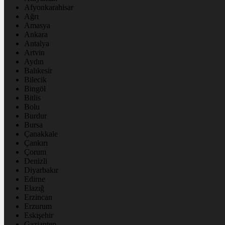
Afyonkarahisar
Ağrı
Amasya
Ankara
Antalya
Artvin
Aydın
Balıkesir
Bilecik
Bingöl
Bitlis
Bolu
Burdur
Bursa
Çanakkale
Çankırı
Çorum
Denizli
Diyarbakır
Edirne
Elazığ
Erzincan
Erzurum
Eskişehir
Gaziantep