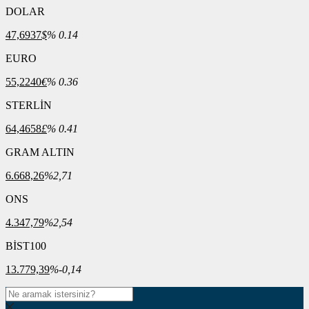
DOLAR
47,6937
$
% 0.14
EURO
55,2240
€
% 0.36
STERLİN
64,4658
£
% 0.41
GRAM ALTIN
6.668,26
%2,71
ONS
4.347,79
%2,54
BİST100
13.779,39
%-0,14