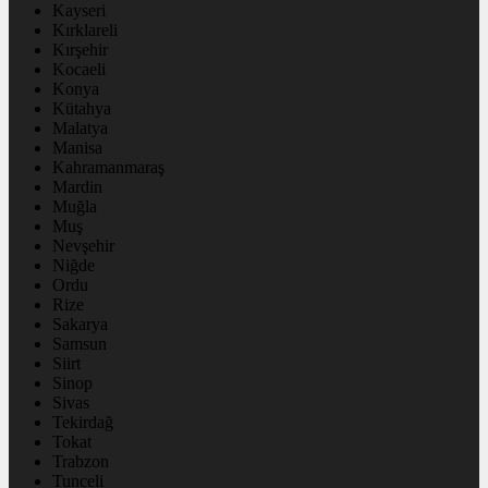
Kayseri
Kırklareli
Kırşehir
Kocaeli
Konya
Kütahya
Malatya
Manisa
Kahramanmaraş
Mardin
Muğla
Muş
Nevşehir
Niğde
Ordu
Rize
Sakarya
Samsun
Siirt
Sinop
Sivas
Tekirdağ
Tokat
Trabzon
Tunceli