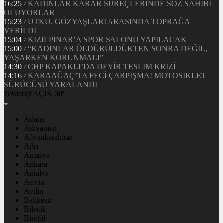
16:25
/
KADINLAR KARAR SÜREÇLERİNDE SÖZ SAHİBİ
OLUYORLAR
15:23
/
UTKU, GÖZYAŞLARI ARASINDA TOPRAĞA
VERİLDİ
15:04
/
KIZILPINAR’A SPOR SALONU YAPILACAK
15:00
/
“KADINLAR ÖLDÜRÜLDÜKTEN SONRA DEĞİL,
YAŞARKEN KORUNMALI”
14:30
/
CHP KAPAKLI’DA DEVİR TESLİM KRİZİ
14:16
/
KARAAĞAÇ’TA FECİ ÇARPIŞMA! MOTOSİKLET
SÜRÜCÜSÜ YARALANDI
Tekirdağ
AÇIK
30°
Adana
Adıyaman
Afyonkarahisar
Ağrı
Amasya
Ankara
Antalya
Artvin
Aydın
Balıkesir
Bilecik
Bingöl