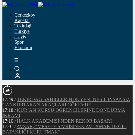
Çerkezköy
Kapaklı
Tekirdağ
Türkiye
asayiş
Spor
Ekonomi
17:49
/
TEKİRDAĞ SAHİLLERİNDE YENİ NESİL İNSANSIZ
CANKURTARAN ARAÇLARI GÖREVDE
17:18
/
KUR’AN KURSU ÖĞRENCİLERİNE DONDURMA
İKRAMI
17:10
/
HALK AKADEMİSİ’NDEN REKOR BAŞARI
17:01
/
AVŞAR; “MESELE SİVRİSİNEK AVLAMAK DEĞİL,
BATAKLIĞI KURUTMAK”