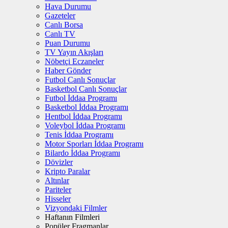
Hava Durumu
Gazeteler
Canlı Borsa
Canlı TV
Puan Durumu
TV Yayın Akışları
Nöbetçi Eczaneler
Haber Gönder
Futbol Canlı Sonuçlar
Basketbol Canlı Sonuçlar
Futbol İddaa Programı
Basketbol İddaa Programı
Hentbol İddaa Programı
Voleybol İddaa Programı
Tenis İddaa Programı
Motor Sporları İddaa Programı
Bilardo İddaa Programı
Dövizler
Kripto Paralar
Altınlar
Pariteler
Hisseler
Vizyondaki Filmler
Haftanın Filmleri
Popüler Fragmanlar