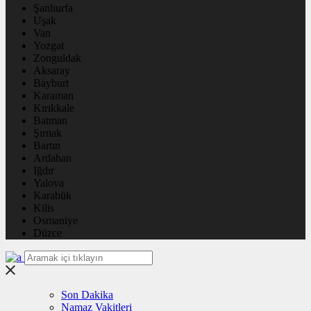
Şanlıurfa
Uşak
Van
Yozgat
Zonguldak
Aksaray
Bayburt
Karaman
Kırıkkale
Batman
Şırnak
Bartın
Ardahan
Iğdır
Yalova
Karabük
Kilis
Osmaniye
Düzce
Son Dakika
Namaz Vakitleri