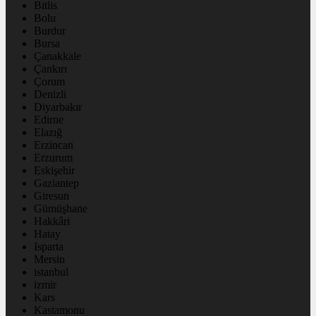
Bitlis
Bolu
Burdur
Bursa
Çanakkale
Çankırı
Çorum
Denizli
Diyarbakır
Edirne
Elazığ
Erzincan
Erzurum
Eskişehir
Gaziantep
Giresun
Gümüşhane
Hakkâri
Hatay
Isparta
Mersin
istanbul
izmir
Kars
Kastamonu