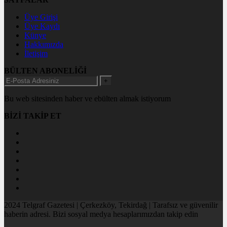
Üye Girişi
Üye Kaydı
Künye
Hakkımızda
İletişim
BÜLTEN ABONELİĞİ
+
Bu web sitesinden haber ve ebülten almak istiyorum
BİZİ TAKİP ET
2024 Telgraf Gazetesi | Çerkezköy, Tekirdağ | Tarafsız ve güvenilir
haberin adresi. Bizi sosyal medya hesaplarımızdan takip edin