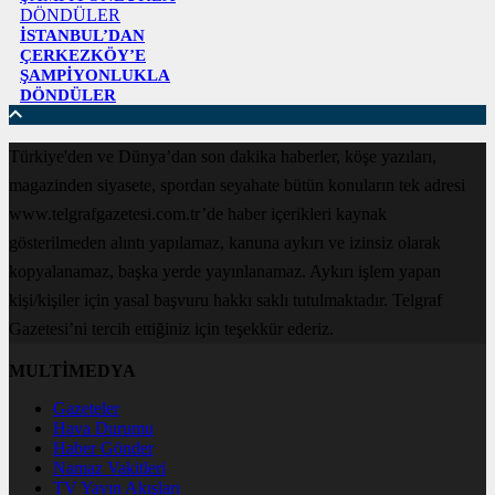
İSTANBUL’DAN
ÇERKEZKÖY’E
ŞAMPİYONLUKLA
DÖNDÜLER
Türkiye'den ve Dünya’dan son dakika haberler, köşe yazıları,
magazinden siyasete, spordan seyahate bütün konuların tek adresi
www.telgrafgazetesi.com.tr’de haber içerikleri kaynak
gösterilmeden alıntı yapılamaz, kanuna aykırı ve izinsiz olarak
kopyalanamaz, başka yerde yayınlanamaz. Aykırı işlem yapan
kişi/kişiler için yasal başvuru hakkı saklı tutulmaktadır. Telgraf
Gazetesi’ni tercih ettiğiniz için teşekkür ederiz.
MULTİMEDYA
Gazeteler
Hava Durumu
Haber Gönder
Namaz Vakitleri
TV Yayın Akışları