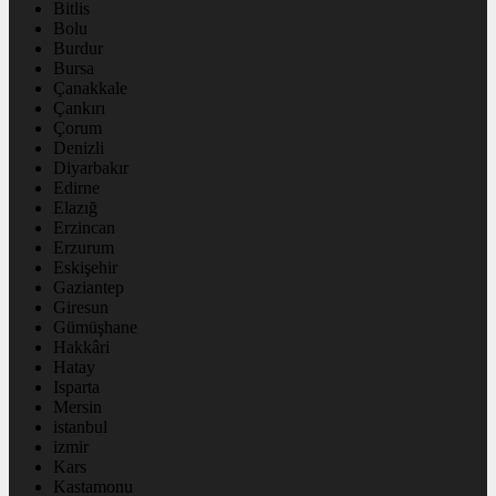
Bitlis
Bolu
Burdur
Bursa
Çanakkale
Çankırı
Çorum
Denizli
Diyarbakır
Edirne
Elazığ
Erzincan
Erzurum
Eskişehir
Gaziantep
Giresun
Gümüşhane
Hakkâri
Hatay
Isparta
Mersin
istanbul
izmir
Kars
Kastamonu