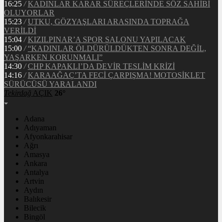
16:25
/
KADINLAR KARAR SÜREÇLERİNDE SÖZ SAHİBİ
OLUYORLAR
15:23
/
UTKU, GÖZYAŞLARI ARASINDA TOPRAĞA
VERİLDİ
15:04
/
KIZILPINAR’A SPOR SALONU YAPILACAK
15:00
/
“KADINLAR ÖLDÜRÜLDÜKTEN SONRA DEĞİL,
YAŞARKEN KORUNMALI”
14:30
/
CHP KAPAKLI’DA DEVİR TESLİM KRİZİ
14:16
/
KARAAĞAÇ’TA FECİ ÇARPIŞMA! MOTOSİKLET
SÜRÜCÜSÜ YARALANDI
Tekirdağ
AÇIK
26°
Adana
Adıyaman
Afyonkarahisar
Ağrı
Amasya
Ankara
Antalya
Artvin
Aydın
Balıkesir
Bilecik
Bingöl