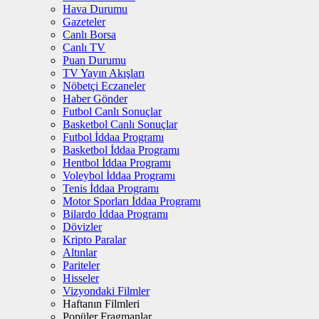
Hava Durumu
Gazeteler
Canlı Borsa
Canlı TV
Puan Durumu
TV Yayın Akışları
Nöbetçi Eczaneler
Haber Gönder
Futbol Canlı Sonuçlar
Basketbol Canlı Sonuçlar
Futbol İddaa Programı
Basketbol İddaa Programı
Hentbol İddaa Programı
Voleybol İddaa Programı
Tenis İddaa Programı
Motor Sporları İddaa Programı
Bilardo İddaa Programı
Dövizler
Kripto Paralar
Altınlar
Pariteler
Hisseler
Vizyondaki Filmler
Haftanın Filmleri
Popüler Fragmanlar