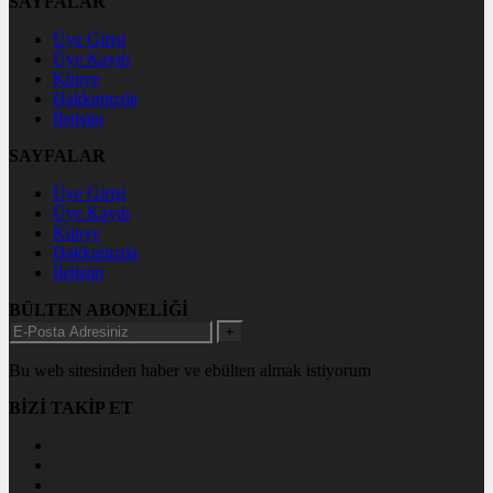
SAYFALAR
Üye Girişi
Üye Kaydı
Künye
Hakkımızda
İletişim
SAYFALAR
Üye Girişi
Üye Kaydı
Künye
Hakkımızda
İletişim
BÜLTEN ABONELİĞİ
+
Bu web sitesinden haber ve ebülten almak istiyorum
BİZİ TAKİP ET