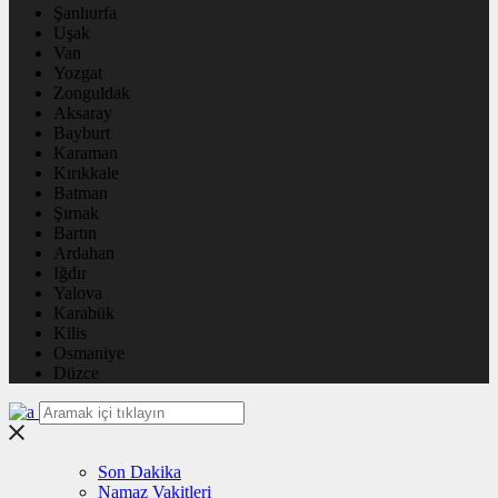
Şanlıurfa
Uşak
Van
Yozgat
Zonguldak
Aksaray
Bayburt
Karaman
Kırıkkale
Batman
Şırnak
Bartın
Ardahan
Iğdır
Yalova
Karabük
Kilis
Osmaniye
Düzce
Son Dakika
Namaz Vakitleri