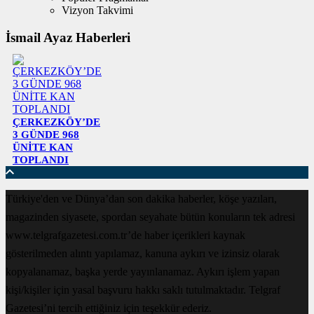
Vizyon Takvimi
İsmail Ayaz Haberleri
ÇERKEZKÖY’DE
3 GÜNDE 968
ÜNİTE KAN
TOPLANDI
Türkiye'den ve Dünya’dan son dakika haberler, köşe yazıları,
magazinden siyasete, spordan seyahate bütün konuların tek adresi
www.telgrafgazetesi.com.tr’de haber içerikleri kaynak
gösterilmeden alıntı yapılamaz, kanuna aykırı ve izinsiz olarak
kopyalanamaz, başka yerde yayınlanamaz. Aykırı işlem yapan
kişi/kişiler için yasal başvuru hakkı saklı tutulmaktadır. Telgraf
Gazetesi’ni tercih ettiğiniz için teşekkür ederiz.