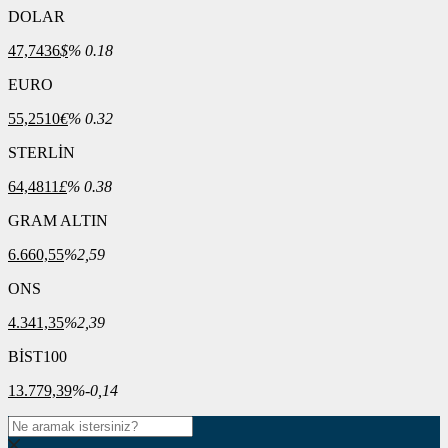
DOLAR
47,7436
$
% 0.18
EURO
55,2510
€
% 0.32
STERLİN
64,4811
£
% 0.38
GRAM ALTIN
6.660,55
%2,59
ONS
4.341,35
%2,39
BİST100
13.779,39
%-0,14