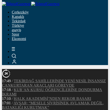
Çerkezköy
Kapaklı
Tekirdağ
Türkiye
asayiş
Spor
Ekonomi
17:49
/
TEKİRDAĞ SAHİLLERİNDE YENİ NESİL İNSANSIZ
CANKURTARAN ARAÇLARI GÖREVDE
17:18
/
KUR’AN KURSU ÖĞRENCİLERİNE DONDURMA
İKRAMI
17:10
/
HALK AKADEMİSİ’NDEN REKOR BAŞARI
17:01
/
AVŞAR; “MESELE SİVRİSİNEK AVLAMAK DEĞİL,
BATAKLIĞI KURUTMAK”