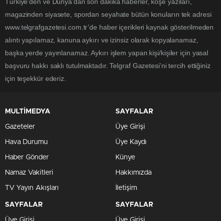
Türkiye'den ve Dünya’dan son dakika haberler, köşe yazıları,
magazinden siyasete, spordan seyahate bütün konuların tek adresi
www.telgrafgazetesi.com.tr’de haber içerikleri kaynak gösterilmeden
alıntı yapılamaz, kanuna aykırı ve izinsiz olarak kopyalanamaz,
başka yerde yayınlanamaz. Aykırı işlem yapan kişi/kişiler için yasal
başvuru hakkı saklı tutulmaktadır. Telgraf Gazetesi’ni tercih ettiğiniz
için teşekkür ederiz.
MULTİMEDYA
SAYFALAR
Gazeteler
Üye Girişi
Hava Durumu
Üye Kaydı
Haber Gönder
Künye
Namaz Vakitleri
Hakkımızda
TV Yayın Akışları
İletişim
SAYFALAR
SAYFALAR
Üye Girişi
Üye Girişi