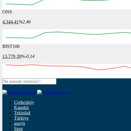
ONS
4.344,41
%2,46
BİST100
13.779,39
%-0,14
Çerkezköy
Kapaklı
Tekirdağ
Türkiye
asayiş
Spor