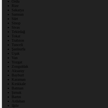
Ordu
Rize
Sakarya
Samsun
Siirt
Sinop
Sivas
Tekirdağ
Tokat
Trabzon
Tunceli
Şanlıurfa
Uşak
Van
Yozgat
Zonguldak
Aksaray
Bayburt
Karaman
Kırıkkale
Batman
Şırnak
Bartın
Ardahan
Iğdır