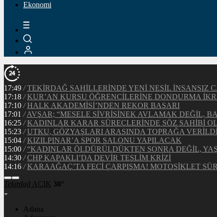
Ekonomi
Tekirdağ
AÇIK
30°
Adana