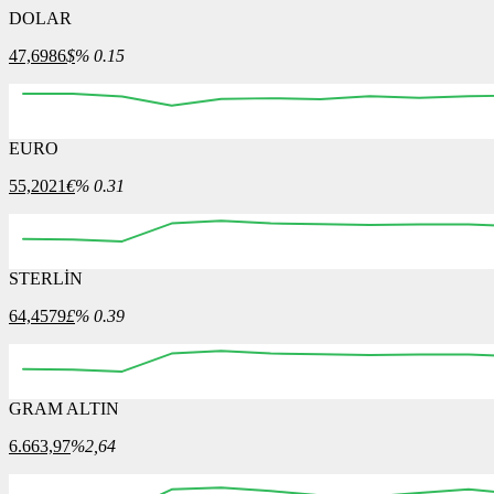
DOLAR
47,6986
$
% 0.15
EURO
55,2021
€
% 0.31
STERLİN
64,4579
£
% 0.39
GRAM ALTIN
6.663,97
%2,64