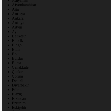
Adıyaman
Afyonkarahisar
Ağrı
Amasya
Ankara
Antalya
Artvin
Aydın
Balıkesir
Bilecik
Bingöl
Bitlis
Bolu
Burdur
Bursa
Çanakkale
Çankırı
Çorum
Denizli
Diyarbakır
Edirne
Elazığ
Erzincan
Erzurum
Eskişehir