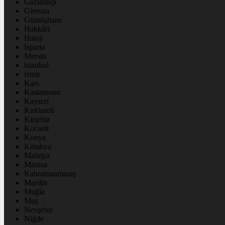
Gaziantep
Giresun
Gümüşhane
Hakkâri
Hatay
Isparta
Mersin
istanbul
izmir
Kars
Kastamonu
Kayseri
Kırklareli
Kırşehir
Kocaeli
Konya
Kütahya
Malatya
Manisa
Kahramanmaraş
Mardin
Muğla
Muş
Nevşehir
Niğde