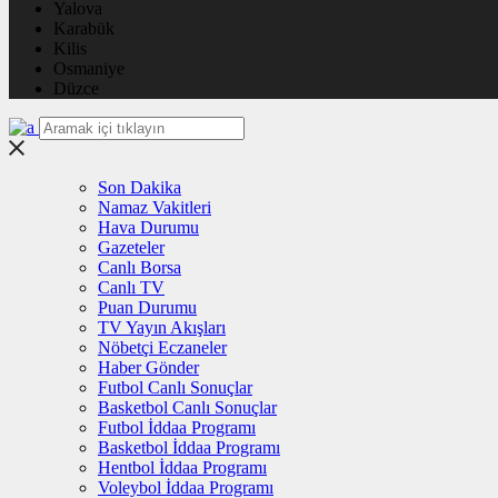
Yalova
Karabük
Kilis
Osmaniye
Düzce
Son Dakika
Namaz Vakitleri
Hava Durumu
Gazeteler
Canlı Borsa
Canlı TV
Puan Durumu
TV Yayın Akışları
Nöbetçi Eczaneler
Haber Gönder
Futbol Canlı Sonuçlar
Basketbol Canlı Sonuçlar
Futbol İddaa Programı
Basketbol İddaa Programı
Hentbol İddaa Programı
Voleybol İddaa Programı