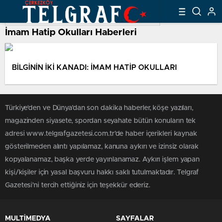
İmam Hatip Okulları Haberleri
BİLGİNİN İKİ KANADI: İMAM HATİP OKULLARI
Türkiye'den ve Dünya’dan son dakika haberler, köşe yazıları,
magazinden siyasete, spordan seyahate bütün konuların tek
adresi www.telgrafgazetesi.com.tr’de haber içerikleri kaynak
gösterilmeden alıntı yapılamaz, kanuna aykırı ve izinsiz olarak
kopyalanamaz, başka yerde yayınlanamaz. Aykırı işlem yapan
kişi/kişiler için yasal başvuru hakkı saklı tutulmaktadır. Telgraf
Gazetesi’ni tercih ettiğiniz için teşekkür ederiz.
MULTİMEDYA
SAYFALAR