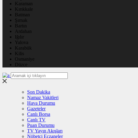
Karaman
Kırıkkale
Batman
Şırnak
Bartın
Ardahan
Iğdır
Yalova
Karabük
Kilis
Osmaniye
Düzce
Son Dakika
Namaz Vakitleri
Hava Durumu
Gazeteler
Canlı Borsa
Canlı TV
Puan Durumu
TV Yayın Akışları
Nöbetçi Eczaneler