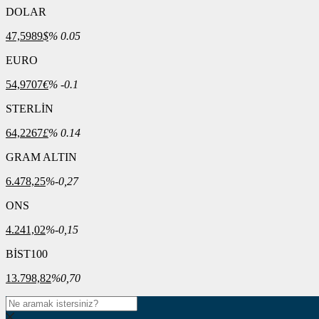
DOLAR
47,5989
$
% 0.05
EURO
54,9707
€
% -0.1
STERLİN
64,2267
£
% 0.14
GRAM ALTIN
6.478,25
%-0,27
ONS
4.241,02
%-0,15
BİST100
13.798,82
%0,70