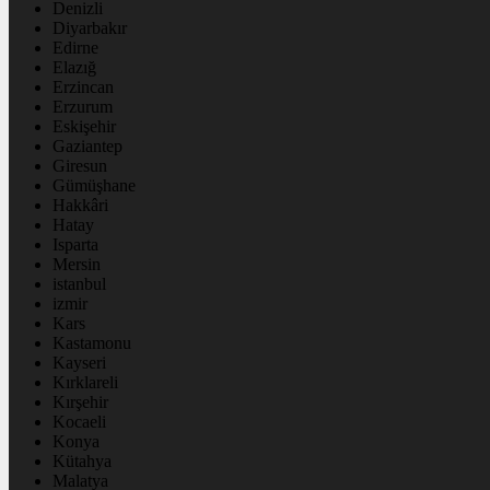
Denizli
Diyarbakır
Edirne
Elazığ
Erzincan
Erzurum
Eskişehir
Gaziantep
Giresun
Gümüşhane
Hakkâri
Hatay
Isparta
Mersin
istanbul
izmir
Kars
Kastamonu
Kayseri
Kırklareli
Kırşehir
Kocaeli
Konya
Kütahya
Malatya