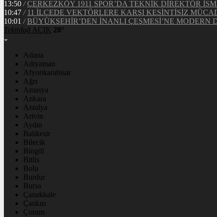
13:50
/
ÇERKEZKÖY 1911 SPOR’DA TEKNİK DİREKTÖR İSM
10:47
/
11 İLÇEDE VEKTÖRLERE KARŞI KESİNTİSİZ MÜCA
10:01
/
BÜYÜKŞEHİR’DEN İNANLI ÇEŞMESİ’NE MODERN
Tekirdağ
AÇIK
28°
Adana
Adıyaman
Afyonkarahisar
Ağrı
Amasya
Ankara
Antalya
Artvin
Aydın
Balıkesir
Bilecik
Bingöl
Bitlis
Bolu
Burdur
Bursa
Çanakkale
Çankırı
Çorum