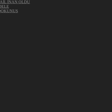
AİL İNAN OLDU
DELE
 DOKUNUŞ