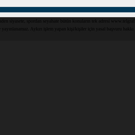
den siyasete, spordan seyahate bütün konuların tek adresi www.telgrafga
yınlanamaz. Aykırı işlem yapan kişi/kişiler için yasal başvuru hakkı sak