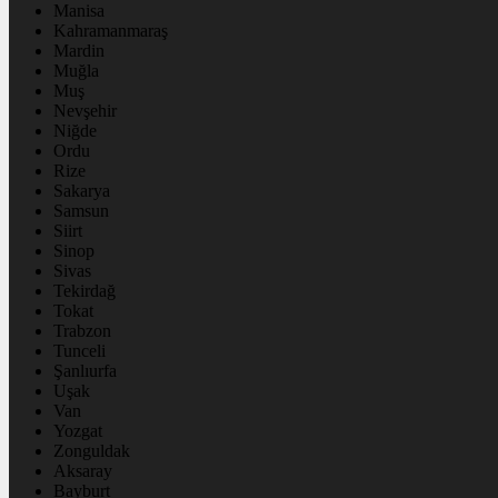
Manisa
Kahramanmaraş
Mardin
Muğla
Muş
Nevşehir
Niğde
Ordu
Rize
Sakarya
Samsun
Siirt
Sinop
Sivas
Tekirdağ
Tokat
Trabzon
Tunceli
Şanlıurfa
Uşak
Van
Yozgat
Zonguldak
Aksaray
Bayburt