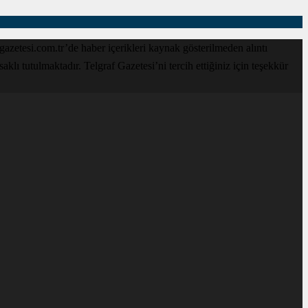
zetesi.com.tr’de haber içerikleri kaynak gösterilmeden alıntı
lı tutulmaktadır. Telgraf Gazetesi’ni tercih ettiğiniz için teşekkür