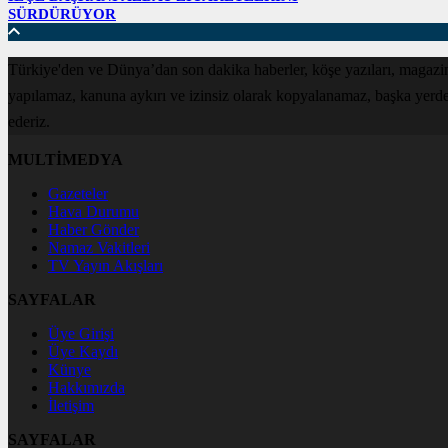
SÜRDÜRÜYOR
Türkiye'den ve Dünya’dan son dakika haberler, köşe yazıları, magazin
yapılamaz, kanuna aykırı ve izinsiz olarak kopyalanamaz, başka yerde ya
ederiz.
MULTİMEDYA
Gazeteler
Hava Durumu
Haber Gönder
Namaz Vakitleri
TV Yayın Akışları
SAYFALAR
Üye Girişi
Üye Kaydı
Künye
Hakkımızda
İletişim
SAYFALAR