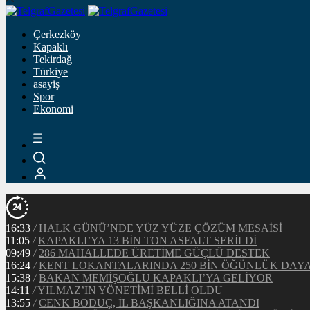
Çerkezköy
Kapaklı
Tekirdağ
Türkiye
asayiş
Spor
Ekonomi
16:33
/
HALK GÜNÜ’NDE YÜZ YÜZE ÇÖZÜM MESAİSİ
11:05
/
KAPAKLI’YA 13 BİN TON ASFALT SERİLDİ
09:49
/
286 MAHALLEDE ÜRETİME GÜÇLÜ DESTEK
16:24
/
KENT LOKANTALARINDA 250 BİN ÖĞÜNLÜK DAY
15:38
/
BAKAN MEMİŞOĞLU KAPAKLI’YA GELİYOR
14:11
/
YILMAZ’IN YÖNETİMİ BELLİ OLDU
13:55
/
CENK BODUÇ, İL BAŞKANLIĞINA ATANDI