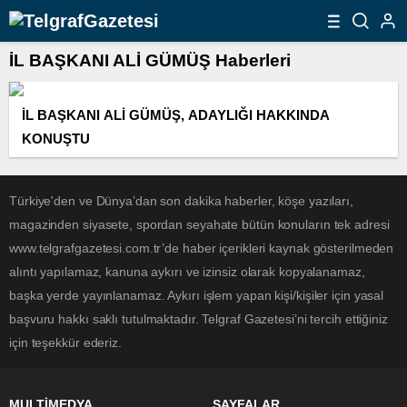
İL BAŞKANI ALİ GÜMÜŞ Haberleri
İL BAŞKANI ALİ GÜMÜŞ, ADAYLIĞI HAKKINDA
KONUŞTU
Türkiye'den ve Dünya’dan son dakika haberler, köşe yazıları,
magazinden siyasete, spordan seyahate bütün konuların tek adresi
www.telgrafgazetesi.com.tr’de haber içerikleri kaynak gösterilmeden
alıntı yapılamaz, kanuna aykırı ve izinsiz olarak kopyalanamaz,
başka yerde yayınlanamaz. Aykırı işlem yapan kişi/kişiler için yasal
başvuru hakkı saklı tutulmaktadır. Telgraf Gazetesi’ni tercih ettiğiniz
için teşekkür ederiz.
MULTİMEDYA
SAYFALAR