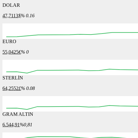
DOLAR
47,7113
$
% 0.16
EURO
55,0425
€
% 0
STERLİN
64,2552
£
% 0.08
GRAM ALTIN
6.544,91
%0,81