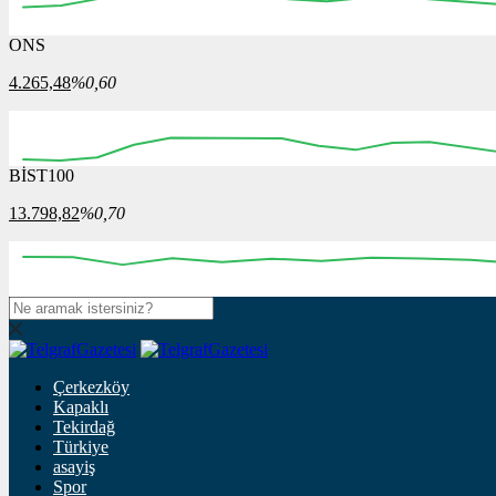
ONS
4.265,48
%0,60
BİST100
13.798,82
%0,70
Çerkezköy
Kapaklı
Tekirdağ
Türkiye
asayiş
Spor