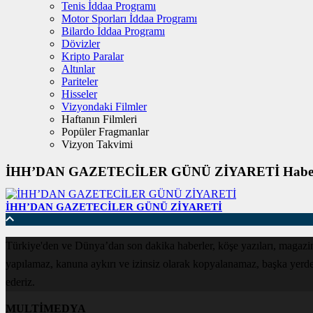
Tenis İddaa Programı
Motor Sporları İddaa Programı
Bilardo İddaa Programı
Dövizler
Kripto Paralar
Altınlar
Pariteler
Hisseler
Vizyondaki Filmler
Haftanın Filmleri
Popüler Fragmanlar
Vizyon Takvimi
İHH’DAN GAZETECİLER GÜNÜ ZİYARETİ Haber
İHH’DAN GAZETECİLER GÜNÜ ZİYARETİ
Türkiye'den ve Dünya’dan son dakika haberler, köşe yazıları, magazin
yapılamaz, kanuna aykırı ve izinsiz olarak kopyalanamaz, başka yerde ya
ederiz.
MULTİMEDYA