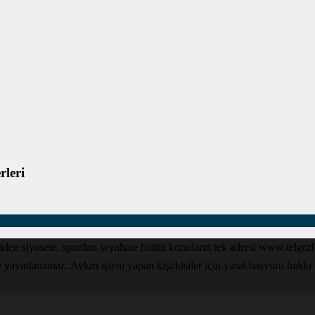
leri
den siyasete, spordan seyahate bütün konuların tek adresi www.telgrafga
yınlanamaz. Aykırı işlem yapan kişi/kişiler için yasal başvuru hakkı sak