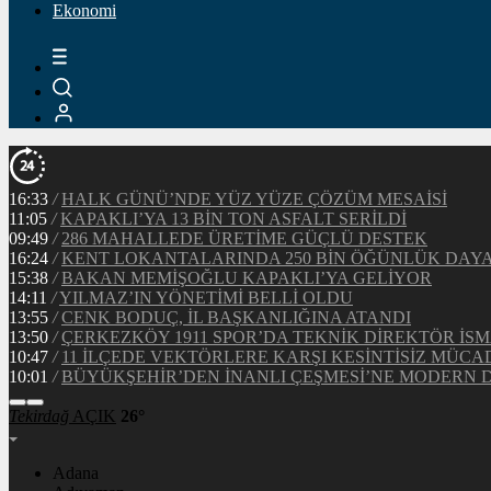
Ekonomi
Tekirdağ
AÇIK
26°
Adana