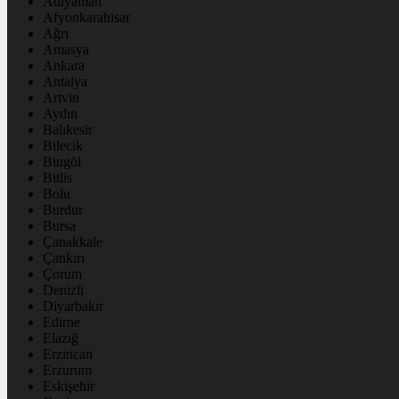
Adıyaman
Afyonkarahisar
Ağrı
Amasya
Ankara
Antalya
Artvin
Aydın
Balıkesir
Bilecik
Bingöl
Bitlis
Bolu
Burdur
Bursa
Çanakkale
Çankırı
Çorum
Denizli
Diyarbakır
Edirne
Elazığ
Erzincan
Erzurum
Eskişehir