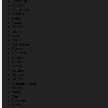
Gaziantep
Giresun
Gümüşhane
Hakkâri
Hatay
Isparta
Mersin
istanbul
izmir
Kars
Kastamonu
Kayseri
Kırklareli
Kırşehir
Kocaeli
Konya
Kütahya
Malatya
Manisa
Kahramanmaraş
Mardin
Muğla
Muş
Nevşehir
Niğde