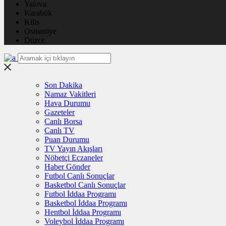
Yalova
Karabük
Kilis
Osmaniye
Düzce
Son Dakika
Namaz Vakitleri
Hava Durumu
Gazeteler
Canlı Borsa
Canlı TV
Puan Durumu
TV Yayın Akışları
Nöbetçi Eczaneler
Haber Gönder
Futbol Canlı Sonuçlar
Basketbol Canlı Sonuçlar
Futbol İddaa Programı
Basketbol İddaa Programı
Hentbol İddaa Programı
Voleybol İddaa Programı