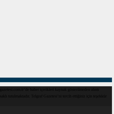
zetesi.com.tr’de haber içerikleri kaynak gösterilmeden alıntı
lı tutulmaktadır. Telgraf Gazetesi’ni tercih ettiğiniz için teşekkür