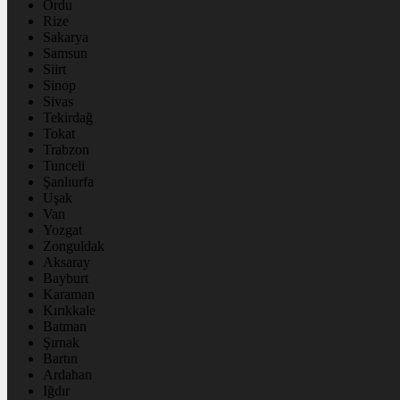
Ordu
Rize
Sakarya
Samsun
Siirt
Sinop
Sivas
Tekirdağ
Tokat
Trabzon
Tunceli
Şanlıurfa
Uşak
Van
Yozgat
Zonguldak
Aksaray
Bayburt
Karaman
Kırıkkale
Batman
Şırnak
Bartın
Ardahan
Iğdır