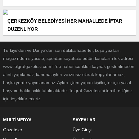
ÇERKEZKÖY BELEDİYESİ HER MAHALLEDE İFTAR
DÜZENLİYOR
Türkiye'den ve Dünya’dan son dakika haberler, köşe yazıları,
magazinden siyasete, spordan seyahate bütün konuların tek adresi
www.telgrafgazetesi.com.tr’de haber içerikleri kaynak gösterilmeden
alıntı yapılamaz, kanuna aykırı ve izinsiz olarak kopyalanamaz,
başka yerde yayınlanamaz. Aykırı işlem yapan kişi/kişiler için yasal
başvuru hakkı saklı tutulmaktadır. Telgraf Gazetesi’ni tercih ettiğiniz
için teşekkür ederiz.
MULTİMEDYA
SAYFALAR
Gazeteler
Üye Girişi