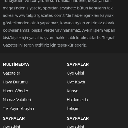
Türkiye'den ve Dünya’dan son dakika haberler, köşe yazıları,
magazinden siyasete, spordan seyahate bütün konuların tek
adresi www.telgrafgazetesi.com.tr’de haber içerikleri kaynak
gösterilmeden alıntı yapılamaz, kanuna aykırı ve izinsiz olarak
kopyalanamaz, başka yerde yayınlanamaz. Aykırı işlem yapan
kişi/kişiler için yasal başvuru hakkı saklı tutulmaktadır. Telgraf
Gazetesi’ni tercih ettiğiniz için teşekkür ederiz.
MULTİMEDYA
SAYFALAR
Gazeteler
Üye Girişi
Hava Durumu
Üye Kaydı
Haber Gönder
Künye
Namaz Vakitleri
Hakkımızda
TV Yayın Akışları
İletişim
SAYFALAR
SAYFALAR
Üye Girişi
Üye Girişi