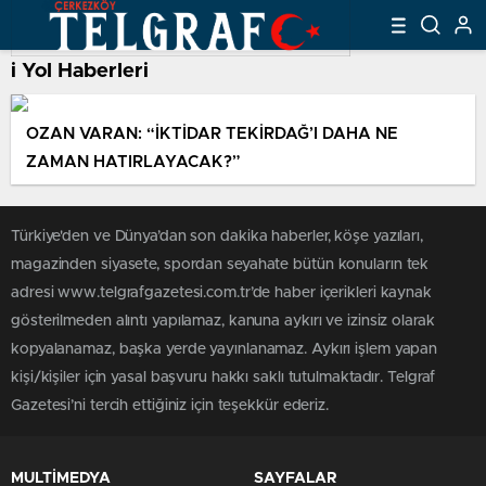
i Yol Haberleri
OZAN VARAN: “İKTİDAR TEKİRDAĞ’I DAHA NE
ZAMAN HATIRLAYACAK?”
Türkiye'den ve Dünya’dan son dakika haberler, köşe yazıları,
magazinden siyasete, spordan seyahate bütün konuların tek
adresi www.telgrafgazetesi.com.tr’de haber içerikleri kaynak
gösterilmeden alıntı yapılamaz, kanuna aykırı ve izinsiz olarak
kopyalanamaz, başka yerde yayınlanamaz. Aykırı işlem yapan
kişi/kişiler için yasal başvuru hakkı saklı tutulmaktadır. Telgraf
Gazetesi’ni tercih ettiğiniz için teşekkür ederiz.
MULTİMEDYA
SAYFALAR