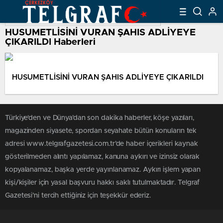
HUSUMETLİSİNİ VURAN ŞAHIS ADLİYEYE
ÇIKARILDI Haberleri
HUSUMETLİSİNİ VURAN ŞAHIS ADLİYEYE ÇIKARILDI
Türkiye'den ve Dünya’dan son dakika haberler, köşe yazıları,
magazinden siyasete, spordan seyahate bütün konuların tek
adresi www.telgrafgazetesi.com.tr’de haber içerikleri kaynak
gösterilmeden alıntı yapılamaz, kanuna aykırı ve izinsiz olarak
kopyalanamaz, başka yerde yayınlanamaz. Aykırı işlem yapan
kişi/kişiler için yasal başvuru hakkı saklı tutulmaktadır. Telgraf
Gazetesi’ni tercih ettiğiniz için teşekkür ederiz.