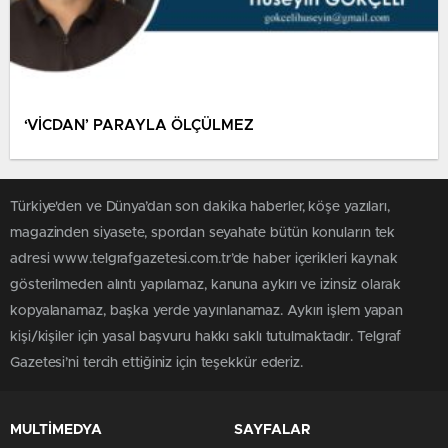
‘VİCDAN’ PARAYLA ÖLÇÜLMEZ
Türkiye'den ve Dünya’dan son dakika haberler, köşe yazıları,
magazinden siyasete, spordan seyahate bütün konuların tek
adresi www.telgrafgazetesi.com.tr’de haber içerikleri kaynak
gösterilmeden alıntı yapılamaz, kanuna aykırı ve izinsiz olarak
kopyalanamaz, başka yerde yayınlanamaz. Aykırı işlem yapan
kişi/kişiler için yasal başvuru hakkı saklı tutulmaktadır. Telgraf
Gazetesi’ni tercih ettiğiniz için teşekkür ederiz.
MULTİMEDYA
SAYFALAR