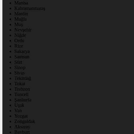
Manisa
Kahramanmaraş
Mardin
Muğla
Muş
Nevşehir
Niğde
Ordu
Rize
Sakarya
Samsun
Siirt
Sinop
Sivas
Tekirdağ
Tokat
Trabzon
Tunceli
Şanlıurfa
Uşak
Van
Yozgat
Zonguldak
Aksaray
Bayburt