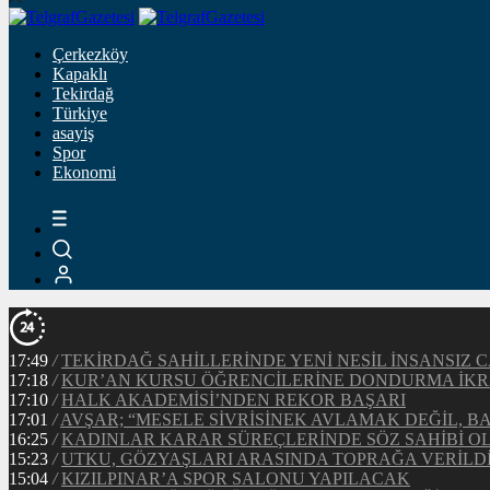
Çerkezköy
Kapaklı
Tekirdağ
Türkiye
asayiş
Spor
Ekonomi
17:49
/
TEKİRDAĞ SAHİLLERİNDE YENİ NESİL İNSANSI
17:18
/
KUR’AN KURSU ÖĞRENCİLERİNE DONDURMA İKR
17:10
/
HALK AKADEMİSİ’NDEN REKOR BAŞARI
17:01
/
AVŞAR; “MESELE SİVRİSİNEK AVLAMAK DEĞİL, 
16:25
/
KADINLAR KARAR SÜREÇLERİNDE SÖZ SAHİBİ 
15:23
/
UTKU, GÖZYAŞLARI ARASINDA TOPRAĞA VERİLD
15:04
/
KIZILPINAR’A SPOR SALONU YAPILACAK