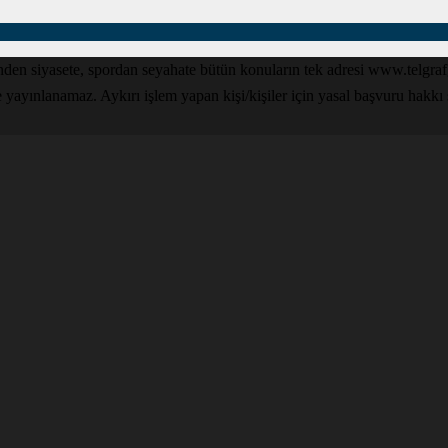
den siyasete, spordan seyahate bütün konuların tek adresi www.telgrafga
yınlanamaz. Aykırı işlem yapan kişi/kişiler için yasal başvuru hakkı sak