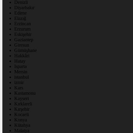
Denizli
Diyarbakır
Edirne
Elazığ
Erzincan
Erzurum
Eskişehir
Gaziantep
Giresun
Gümüşhane
Hakkâri
Hatay
Isparta
Mersin
istanbul
izmir
Kars
Kastamonu
Kayseri
Kırklareli
Kırşehir
Kocaeli
Konya
Kütahya
Malatya