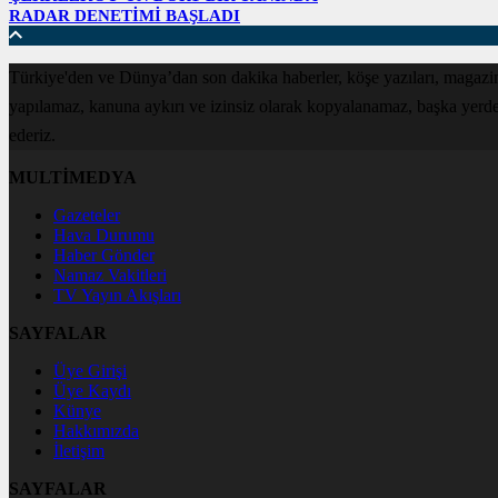
RADAR DENETİMİ BAŞLADI
Türkiye'den ve Dünya’dan son dakika haberler, köşe yazıları, magazin
yapılamaz, kanuna aykırı ve izinsiz olarak kopyalanamaz, başka yerde ya
ederiz.
MULTİMEDYA
Gazeteler
Hava Durumu
Haber Gönder
Namaz Vakitleri
TV Yayın Akışları
SAYFALAR
Üye Girişi
Üye Kaydı
Künye
Hakkımızda
İletişim
SAYFALAR