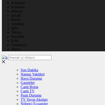
Karaman
Kırıkkale
Batman
Şırnak
Bartın
Ardahan
Iğdır
Yalova
Karabük
Kilis
Osmaniye
Düzce
Son Dakika
Namaz Vakitleri
Hava Durumu
Gazeteler
Canlı Borsa
Canlı TV
Puan Durumu
TV Yayın Akışları
Nöbetçi Eczaneler