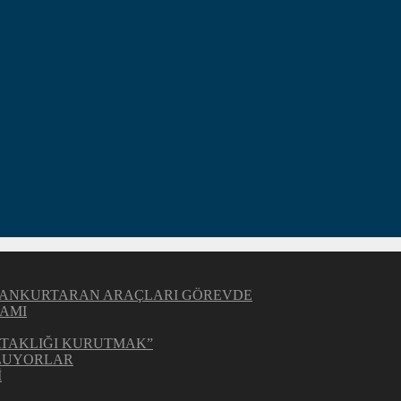
Z CANKURTARAN ARAÇLARI GÖREVDE
AMI
BATAKLIĞI KURUTMAK”
OLUYORLAR
İ