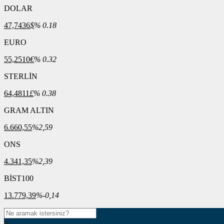
DOLAR
47,7436
$
% 0.18
EURO
55,2510
€
% 0.32
STERLİN
64,4811
£
% 0.38
GRAM ALTIN
6.660,55
%2,59
ONS
4.341,35
%2,39
BİST100
13.779,39
%-0,14