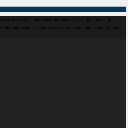
zetesi.com.tr’de haber içerikleri kaynak gösterilmeden alıntı
lı tutulmaktadır. Telgraf Gazetesi’ni tercih ettiğiniz için teşekkür