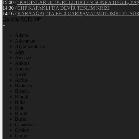
15:00
/
“KADINLAR ÖLDÜRÜLDÜKTEN SONRA DEĞİL, YA
14:30
/
CHP KAPAKLI’DA DEVİR TESLİM KRİZİ
14:16
/
KARAAĞAÇ’TA FECİ ÇARPIŞMA! MOTOSİKLET S
Tekirdağ
AÇIK
30°
Adana
Adıyaman
Afyonkarahisar
Ağrı
Amasya
Ankara
Antalya
Artvin
Aydın
Balıkesir
Bilecik
Bingöl
Bitlis
Bolu
Burdur
Bursa
Çanakkale
Çankırı
Çorum