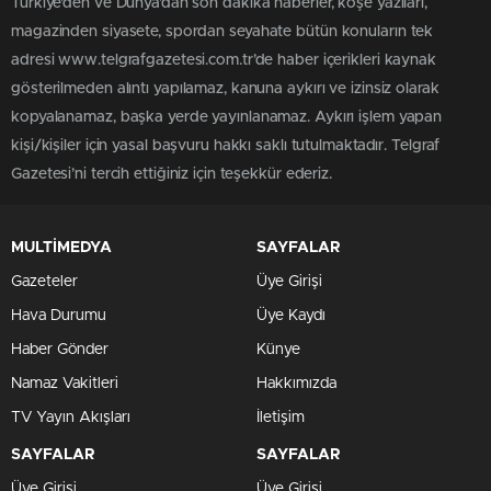
Türkiye'den ve Dünya’dan son dakika haberler, köşe yazıları,
magazinden siyasete, spordan seyahate bütün konuların tek
adresi www.telgrafgazetesi.com.tr’de haber içerikleri kaynak
gösterilmeden alıntı yapılamaz, kanuna aykırı ve izinsiz olarak
kopyalanamaz, başka yerde yayınlanamaz. Aykırı işlem yapan
kişi/kişiler için yasal başvuru hakkı saklı tutulmaktadır. Telgraf
Gazetesi’ni tercih ettiğiniz için teşekkür ederiz.
MULTİMEDYA
SAYFALAR
Gazeteler
Üye Girişi
Hava Durumu
Üye Kaydı
Haber Gönder
Künye
Namaz Vakitleri
Hakkımızda
TV Yayın Akışları
İletişim
SAYFALAR
SAYFALAR
Üye Girişi
Üye Girişi