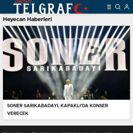
Heyecan Haberleri
SONER SARIKABADAYI, KAPAKLI’DA KONSER
VERECEK