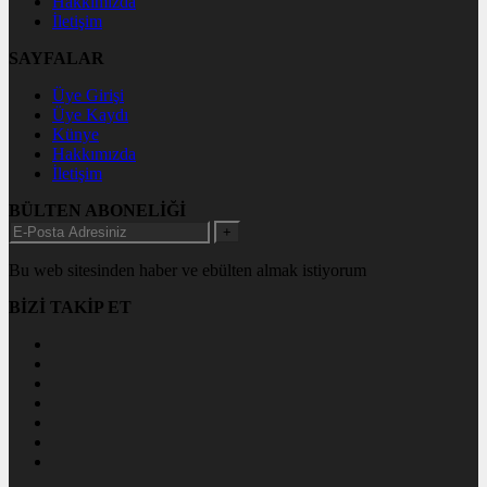
Hakkımızda
İletişim
SAYFALAR
Üye Girişi
Üye Kaydı
Künye
Hakkımızda
İletişim
BÜLTEN ABONELİĞİ
+
Bu web sitesinden haber ve ebülten almak istiyorum
BİZİ TAKİP ET