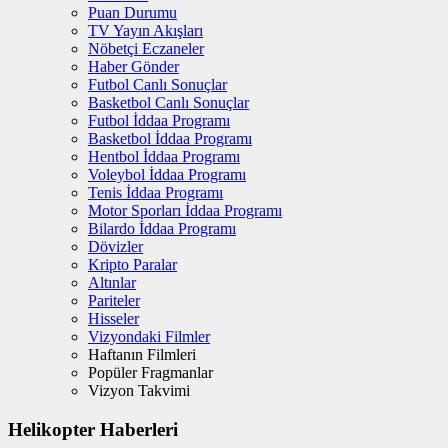
Puan Durumu
TV Yayın Akışları
Nöbetçi Eczaneler
Haber Gönder
Futbol Canlı Sonuçlar
Basketbol Canlı Sonuçlar
Futbol İddaa Programı
Basketbol İddaa Programı
Hentbol İddaa Programı
Voleybol İddaa Programı
Tenis İddaa Programı
Motor Sporları İddaa Programı
Bilardo İddaa Programı
Dövizler
Kripto Paralar
Altınlar
Pariteler
Hisseler
Vizyondaki Filmler
Haftanın Filmleri
Popüler Fragmanlar
Vizyon Takvimi
Helikopter Haberleri