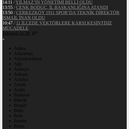
14:11
/
YILMAZ’IN YÖNETİMİ BELLİ OLDU
13:55
/
CENK BODUÇ, İL BAŞKANLIĞINA ATANDI
13:50
/
ÇERKEZKÖY 1911 SPOR’DA TEKNİK DİREKTÖR
İSMAİL İNAN OLDU
10:47
/
11 İLÇEDE VEKTÖRLERE KARŞI KESİNTİSİZ
MÜCADELE
Tekirdağ
AÇIK
27°
Adana
Adıyaman
Afyonkarahisar
Ağrı
Amasya
Ankara
Antalya
Artvin
Aydın
Balıkesir
Bilecik
Bingöl
Bitlis
Bolu
Burdur
Bursa