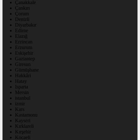
Çanakkale
Çankırı
Çorum
Denizli
Diyarbakır
Edirne
Elazığ
Erzincan
Erzurum
Eskişehir
Gaziantep
Giresun
Gümüşhane
Hakkâri
Hatay
Isparta
Mersin
istanbul
izmir
Kars
Kastamonu
Kayseri
Kırklareli
Kırşehir
Kocaeli