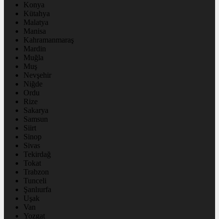
Konya
Kütahya
Malatya
Manisa
Kahramanmaraş
Mardin
Muğla
Muş
Nevşehir
Niğde
Ordu
Rize
Sakarya
Samsun
Siirt
Sinop
Sivas
Tekirdağ
Tokat
Trabzon
Tunceli
Şanlıurfa
Uşak
Van
Yozgat