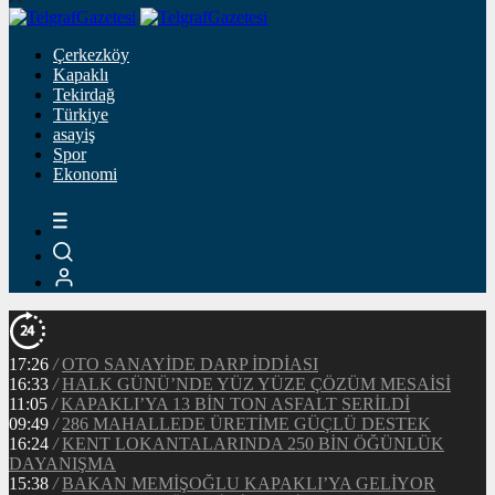
Çerkezköy
Kapaklı
Tekirdağ
Türkiye
asayiş
Spor
Ekonomi
17:26
/
OTO SANAYİDE DARP İDDİASI
16:33
/
HALK GÜNÜ’NDE YÜZ YÜZE ÇÖZÜM MESAİSİ
11:05
/
KAPAKLI’YA 13 BİN TON ASFALT SERİLDİ
09:49
/
286 MAHALLEDE ÜRETİME GÜÇLÜ DESTEK
16:24
/
KENT LOKANTALARINDA 250 BİN ÖĞÜNLÜK
DAYANIŞMA
15:38
/
BAKAN MEMİŞOĞLU KAPAKLI’YA GELİYOR