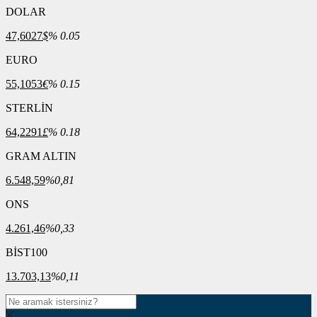
DOLAR
47,6027
$
% 0.05
EURO
55,1053
€
% 0.15
STERLİN
64,2291
£
% 0.18
GRAM ALTIN
6.548,59
%0,81
ONS
4.261,46
%0,33
BİST100
13.703,13
%0,11