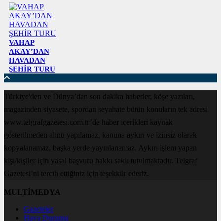
VAHAP
AKAY’DAN
HAVADAN
ŞEHİR TURU
Türkiye'den ve Dünya’dan son dakika haberler, köşe yazıları,
magazinden siyasete, spordan seyahate bütün konuların tek adresi
www.telgrafgazetesi.com.tr’de haber içerikleri kaynak
gösterilmeden alıntı yapılamaz, kanuna aykırı ve izinsiz olarak
kopyalanamaz, başka yerde yayınlanamaz. Aykırı işlem yapan
kişi/kişiler için yasal başvuru hakkı saklı tutulmaktadır. Telgraf
Gazetesi’ni tercih ettiğiniz için teşekkür ederiz.
MULTİMEDYA
Gazeteler
Hava Durumu