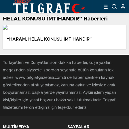
HELAL KONUSU İMTİHANDIR” Haberleri
“HARAM, HELAL KONUSU İMTİHANDIR”
Türkiye'den ve Dünya’dan son dakika haberler, köşe yazıları,
magazinden siyasete, spordan seyahate bütün konuların tek
adresi www.telgrafgazetesi.com.tr’de haber içerikleri kaynak
gösterilmeden alıntı yapılamaz, kanuna aykırı ve izinsiz olarak
kopyalanamaz, başka yerde yayınlanamaz. Aykırı işlem yapan
kişi/kişiler için yasal başvuru hakkı saklı tutulmaktadır. Telgraf
Gazetesi’ni tercih ettiğiniz için teşekkür ederiz.
MULTİMEDYA
SAYFALAR