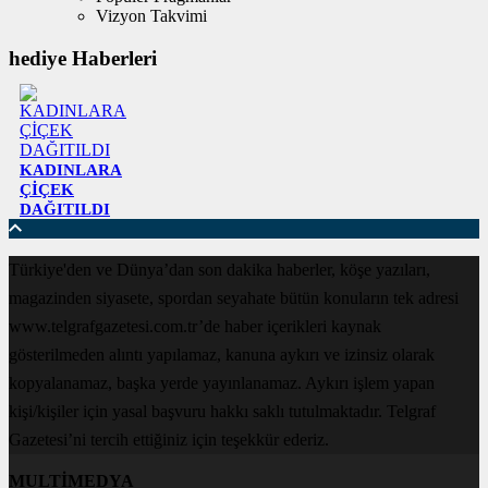
Vizyon Takvimi
hediye Haberleri
KADINLARA
ÇİÇEK
DAĞITILDI
Türkiye'den ve Dünya’dan son dakika haberler, köşe yazıları,
magazinden siyasete, spordan seyahate bütün konuların tek adresi
www.telgrafgazetesi.com.tr’de haber içerikleri kaynak
gösterilmeden alıntı yapılamaz, kanuna aykırı ve izinsiz olarak
kopyalanamaz, başka yerde yayınlanamaz. Aykırı işlem yapan
kişi/kişiler için yasal başvuru hakkı saklı tutulmaktadır. Telgraf
Gazetesi’ni tercih ettiğiniz için teşekkür ederiz.
MULTİMEDYA