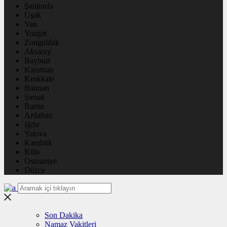
Şanlıurfa
Uşak
Van
Yozgat
Zonguldak
Aksaray
Bayburt
Karaman
Kırıkkale
Batman
Şırnak
Bartın
Ardahan
Iğdır
Yalova
Karabük
Kilis
Osmaniye
Düzce
Son Dakika
Namaz Vakitleri