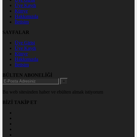
Üye Kaydı
Künye
Hakkımızda
İletişim
SAYFALAR
Üye Girişi
Üye Kaydı
Künye
Hakkımızda
İletişim
BÜLTEN ABONELİĞİ
+
Bu web sitesinden haber ve ebülten almak istiyorum
BİZİ TAKİP ET