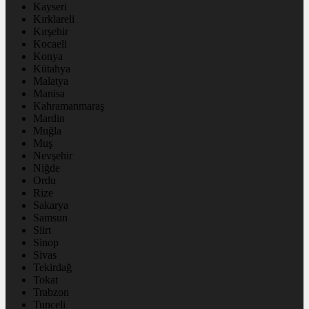
Kayseri
Kırklareli
Kırşehir
Kocaeli
Konya
Kütahya
Malatya
Manisa
Kahramanmaraş
Mardin
Muğla
Muş
Nevşehir
Niğde
Ordu
Rize
Sakarya
Samsun
Siirt
Sinop
Sivas
Tekirdağ
Tokat
Trabzon
Tunceli