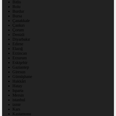
Bitlis
Bolu
Burdur
Bursa
Çanakkale
Çankırı
Çorum
Denizli
Diyarbakır
Edirne
Elazığ
Erzincan
Erzurum
Eskişehir
Gaziantep
Giresun
Gümüşhane
Hakkâri
Hatay
Isparta
Mersin
istanbul
izmir
Kars
Kastamonu