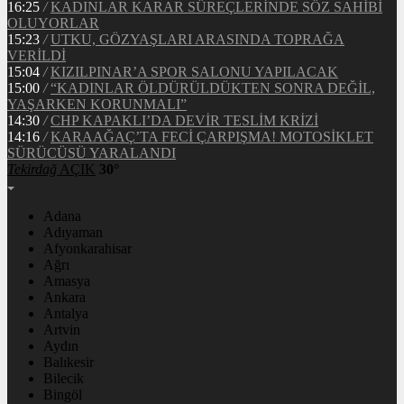
16:25
/
KADINLAR KARAR SÜREÇLERİNDE SÖZ SAHİBİ
OLUYORLAR
15:23
/
UTKU, GÖZYAŞLARI ARASINDA TOPRAĞA
VERİLDİ
15:04
/
KIZILPINAR’A SPOR SALONU YAPILACAK
15:00
/
“KADINLAR ÖLDÜRÜLDÜKTEN SONRA DEĞİL,
YAŞARKEN KORUNMALI”
14:30
/
CHP KAPAKLI’DA DEVİR TESLİM KRİZİ
14:16
/
KARAAĞAÇ’TA FECİ ÇARPIŞMA! MOTOSİKLET
SÜRÜCÜSÜ YARALANDI
Tekirdağ
AÇIK
30°
Adana
Adıyaman
Afyonkarahisar
Ağrı
Amasya
Ankara
Antalya
Artvin
Aydın
Balıkesir
Bilecik
Bingöl