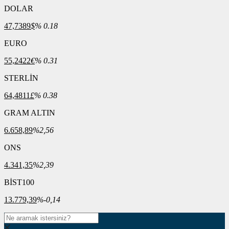
DOLAR
47,7389
$
% 0.18
EURO
55,2422
€
% 0.31
STERLİN
64,4811
£
% 0.38
GRAM ALTIN
6.658,89
%2,56
ONS
4.341,35
%2,39
BİST100
13.779,39
%-0,14