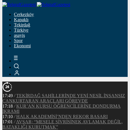
Çerkezköy
Kapaklı
Tekirdağ
Türkiye
asayiş
Spor
Ekonomi
17:49
/
TEKİRDAĞ SAHİLLERİNDE YENİ NESİL İNSANSIZ
CANKURTARAN ARAÇLARI GÖREVDE
17:18
/
KUR’AN KURSU ÖĞRENCİLERİNE DONDURMA
İKRAMI
17:10
/
HALK AKADEMİSİ’NDEN REKOR BAŞARI
17:01
/
AVŞAR; “MESELE SİVRİSİNEK AVLAMAK DEĞİL,
BATAKLIĞI KURUTMAK”