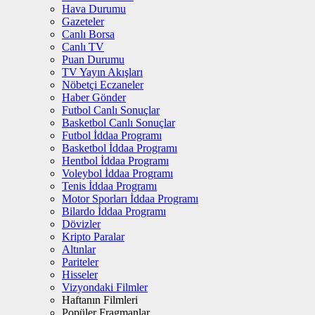
Hava Durumu
Gazeteler
Canlı Borsa
Canlı TV
Puan Durumu
TV Yayın Akışları
Nöbetçi Eczaneler
Haber Gönder
Futbol Canlı Sonuçlar
Basketbol Canlı Sonuçlar
Futbol İddaa Programı
Basketbol İddaa Programı
Hentbol İddaa Programı
Voleybol İddaa Programı
Tenis İddaa Programı
Motor Sporları İddaa Programı
Bilardo İddaa Programı
Dövizler
Kripto Paralar
Altınlar
Pariteler
Hisseler
Vizyondaki Filmler
Haftanın Filmleri
Popüler Fragmanlar