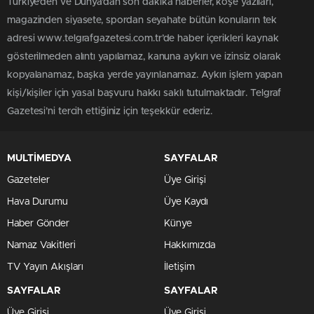
Türkiye'den ve Dünya’dan son dakika haberler, köşe yazıları,
magazinden siyasete, spordan seyahate bütün konuların tek
adresi www.telgrafgazetesi.com.tr’de haber içerikleri kaynak
gösterilmeden alıntı yapılamaz, kanuna aykırı ve izinsiz olarak
kopyalanamaz, başka yerde yayınlanamaz. Aykırı işlem yapan
kişi/kişiler için yasal başvuru hakkı saklı tutulmaktadır. Telgraf
Gazetesi’ni tercih ettiğiniz için teşekkür ederiz.
MULTİMEDYA
SAYFALAR
Gazeteler
Üye Girişi
Hava Durumu
Üye Kaydı
Haber Gönder
Künye
Namaz Vakitleri
Hakkımızda
TV Yayın Akışları
İletişim
SAYFALAR
SAYFALAR
Üye Girişi
Üye Girişi