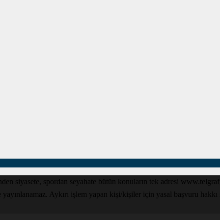
den siyasete, spordan seyahate bütün konuların tek adresi www.telgrafga
yınlanamaz. Aykırı işlem yapan kişi/kişiler için yasal başvuru hakkı sak