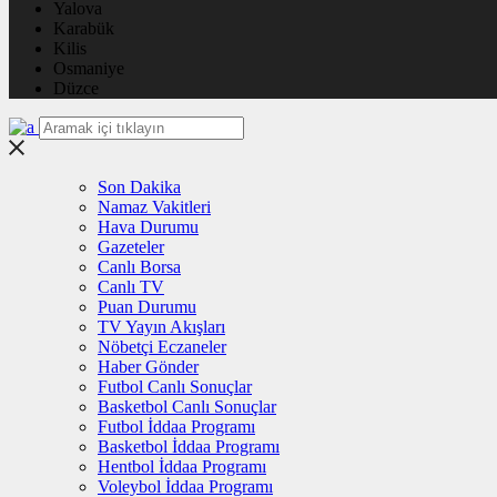
Yalova
Karabük
Kilis
Osmaniye
Düzce
Son Dakika
Namaz Vakitleri
Hava Durumu
Gazeteler
Canlı Borsa
Canlı TV
Puan Durumu
TV Yayın Akışları
Nöbetçi Eczaneler
Haber Gönder
Futbol Canlı Sonuçlar
Basketbol Canlı Sonuçlar
Futbol İddaa Programı
Basketbol İddaa Programı
Hentbol İddaa Programı
Voleybol İddaa Programı