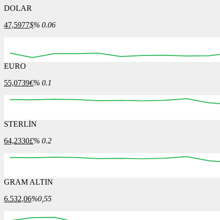
DOLAR
47,5977
$
% 0.06
EURO
55,0739
€
% 0.1
STERLİN
64,2330
£
% 0.2
GRAM ALTIN
6.532,06
%0,55