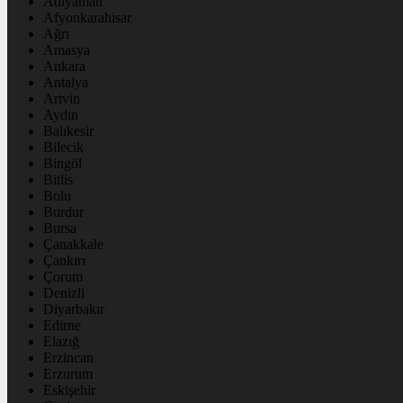
Adıyaman
Afyonkarahisar
Ağrı
Amasya
Ankara
Antalya
Artvin
Aydın
Balıkesir
Bilecik
Bingöl
Bitlis
Bolu
Burdur
Bursa
Çanakkale
Çankırı
Çorum
Denizli
Diyarbakır
Edirne
Elazığ
Erzincan
Erzurum
Eskişehir