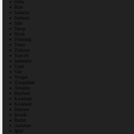
Ordu
Rize
Sakarya
Samsun
Siirt
Sinop
Sivas
Tekirdağ
Tokat
Trabzon
Tunceli
Şanlıurfa
Uşak
Van
Yozgat
Zonguldak
Aksaray
Bayburt
Karaman
Kırıkkale
Batman
Şırnak
Bartın
Ardahan
Iğdır