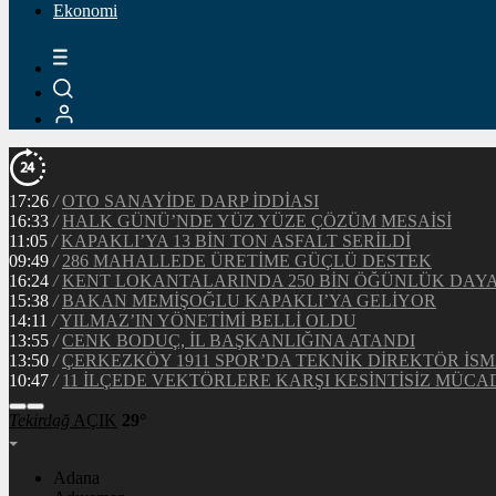
Ekonomi
Tekirdağ
AÇIK
29°
Adana