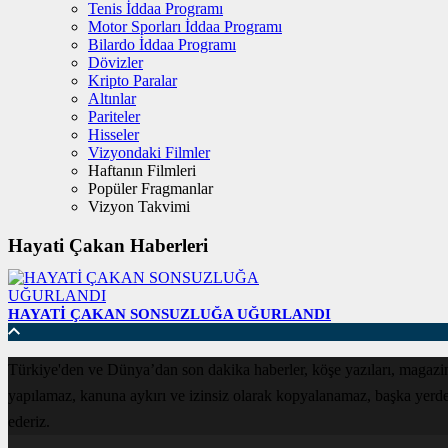
Tenis İddaa Programı
Motor Sporları İddaa Programı
Bilardo İddaa Programı
Dövizler
Kripto Paralar
Altınlar
Pariteler
Hisseler
Vizyondaki Filmler
Haftanın Filmleri
Popüler Fragmanlar
Vizyon Takvimi
Hayati Çakan Haberleri
HAYATİ ÇAKAN SONSUZLUĞA UĞURLANDI
Türkiye'den ve Dünya’dan son dakika haberler, köşe yazıları, magazin
yapılamaz, kanuna aykırı ve izinsiz olarak kopyalanamaz, başka yerde ya
ederiz.