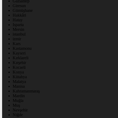
Gaziantep
Giresun
Gümüşhane
Hakkâri
Hatay
Isparta
Mersin
istanbul
izmir
Kars
Kastamonu
Kayseri
Kırklareli
Kırşehir
Kocaeli
Konya
Kütahya
Malatya
Manisa
Kahramanmaraş
Mardin
Muğla
Muş
Nevşehir
Niğde