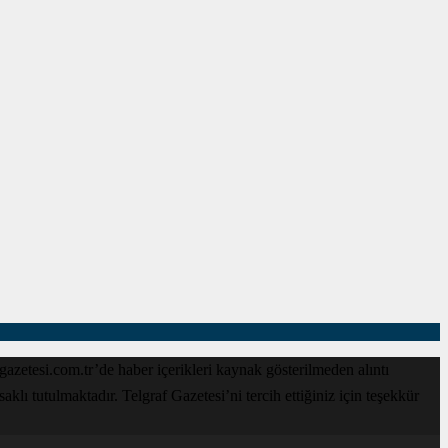
zetesi.com.tr’de haber içerikleri kaynak gösterilmeden alıntı
lı tutulmaktadır. Telgraf Gazetesi’ni tercih ettiğiniz için teşekkür