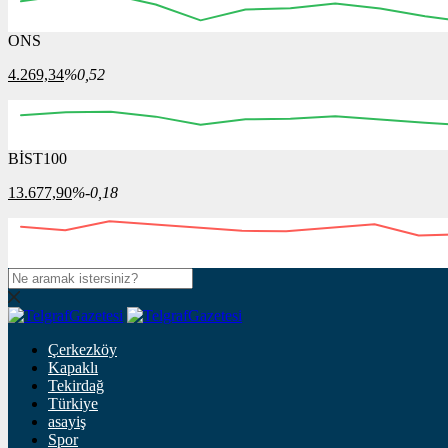
ONS
4.269,34
%0,52
BİST100
13.677,90
%-0,18
Çerkezköy
Kapaklı
Tekirdağ
Türkiye
asayiş
Spor