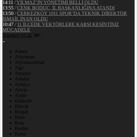
14:11
/
YILMAZ’IN YÖNETİMİ BELLİ OLDU
13:55
/
CENK BODUÇ, İL BAŞKANLIĞINA ATANDI
13:50
/
ÇERKEZKÖY 1911 SPOR’DA TEKNİK DİREKTÖR
İSMAİL İNAN OLDU
10:47
/
11 İLÇEDE VEKTÖRLERE KARŞI KESİNTİSİZ
MÜCADELE
Tekirdağ
AÇIK
30°
Adana
Adıyaman
Afyonkarahisar
Ağrı
Amasya
Ankara
Antalya
Artvin
Aydın
Balıkesir
Bilecik
Bingöl
Bitlis
Bolu
Burdur
Bursa