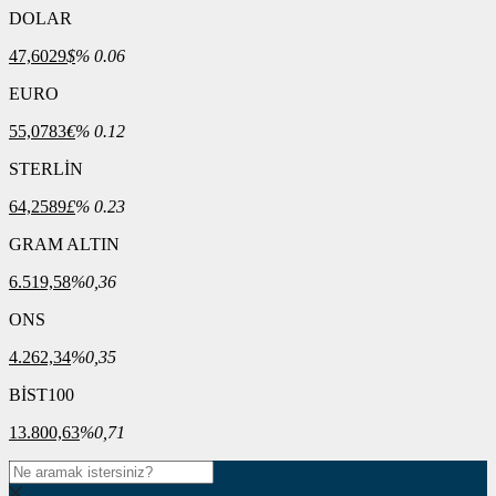
DOLAR
47,6029
$
% 0.06
EURO
55,0783
€
% 0.12
STERLİN
64,2589
£
% 0.23
GRAM ALTIN
6.519,58
%0,36
ONS
4.262,34
%0,35
BİST100
13.800,63
%0,71