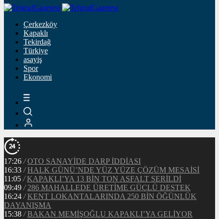
Çerkezköy
Kapaklı
Tekirdağ
Türkiye
asayiş
Spor
Ekonomi
17:26
/
OTO SANAYİDE DARP İDDİASI
16:33
/
HALK GÜNÜ’NDE YÜZ YÜZE ÇÖZÜM MESAİSİ
11:05
/
KAPAKLI’YA 13 BİN TON ASFALT SERİLDİ
09:49
/
286 MAHALLEDE ÜRETİME GÜÇLÜ DESTEK
16:24
/
KENT LOKANTALARINDA 250 BİN ÖĞÜNLÜK
DAYANIŞMA
15:38
/
BAKAN MEMİŞOĞLU KAPAKLI’YA GELİYOR