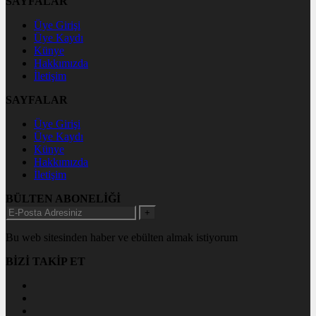
SAYFALAR
Üye Girişi
Üye Kaydı
Künye
Hakkımızda
İletişim
SAYFALAR
Üye Girişi
Üye Kaydı
Künye
Hakkımızda
İletişim
BÜLTEN ABONELİĞİ
+
Bu web sitesinden haber ve ebülten almak istiyorum
BİZİ TAKİP ET