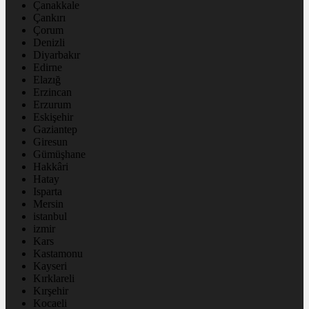
Çanakkale
Çankırı
Çorum
Denizli
Diyarbakır
Edirne
Elazığ
Erzincan
Erzurum
Eskişehir
Gaziantep
Giresun
Gümüşhane
Hakkâri
Hatay
Isparta
Mersin
istanbul
izmir
Kars
Kastamonu
Kayseri
Kırklareli
Kırşehir
Kocaeli