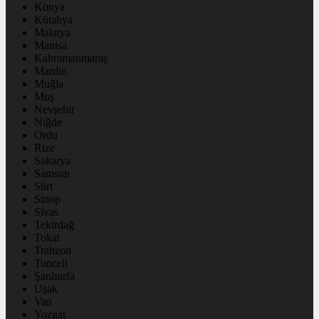
Konya
Kütahya
Malatya
Manisa
Kahramanmaraş
Mardin
Muğla
Muş
Nevşehir
Niğde
Ordu
Rize
Sakarya
Samsun
Siirt
Sinop
Sivas
Tekirdağ
Tokat
Trabzon
Tunceli
Şanlıurfa
Uşak
Van
Yozgat