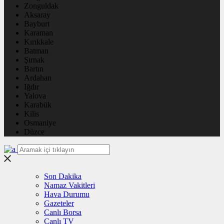
Zonguldak
Aksaray
Bayburt
Karaman
Kırıkkale
Batman
Şırnak
Bartın
Ardahan
Iğdır
Yalova
Karabük
Kilis
Osmaniye
Düzce
Son Dakika
Namaz Vakitleri
Hava Durumu
Gazeteler
Canlı Borsa
Canlı TV