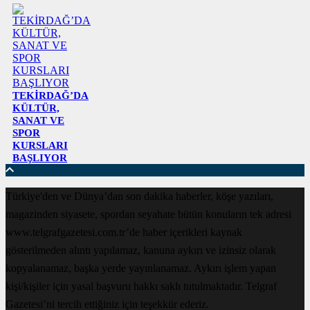
TEKİRDAĞ’DA
KÜLTÜR,
SANAT VE
SPOR
KURSLARI
BAŞLIYOR
Türkiye'den ve Dünya’dan son dakika haberler, köşe yazıları,
magazinden siyasete, spordan seyahate bütün konuların tek adresi
www.telgrafgazetesi.com.tr’de haber içerikleri kaynak
gösterilmeden alıntı yapılamaz, kanuna aykırı ve izinsiz olarak
kopyalanamaz, başka yerde yayınlanamaz. Aykırı işlem yapan
kişi/kişiler için yasal başvuru hakkı saklı tutulmaktadır. Telgraf
Gazetesi’ni tercih ettiğiniz için teşekkür ederiz.