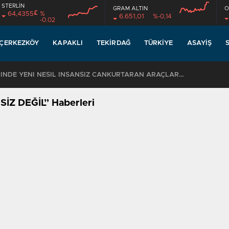
STERLİN
GRAM ALTIN
O
£
64,4355
%
6.651,01
%-0,14
-0.02
ÇERKEZKÖY
KAPAKLI
TEKIRDAĞ
TÜRKIYE
ASAYIŞ
TEKİRDAĞ SAHİLLERİNDE YENİ NESİL İNSANSIZ CANKURTARAN ARAÇLARI GÖREVDE
Z DEĞİL” Haberleri