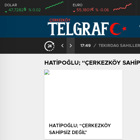
DOLAR
EURO
$
€
47,7282
% 0.02
55,1801
% -0.06
17:49
/
HATİPOĞLU; “ÇERKEZKÖY SAHİPSİ
HATİPOĞLU; “ÇERKEZKÖY
SAHİPSİZ DEĞİL”