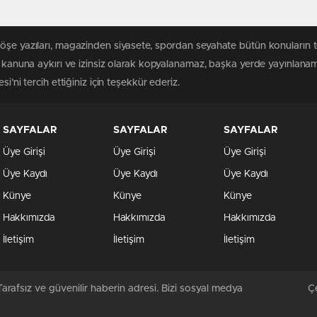
köşe yazıları, magazinden siyasete, spordan seyahate bütün konuların 
 kanuna aykırı ve izinsiz olarak kopyalanamaz, başka yerde yayınlanamaz
i’ni tercih ettiğiniz için teşekkür ederiz.
SAYFALAR
SAYFALAR
SAYFALAR
Üye Girişi
Üye Girişi
Üye Girişi
Üye Kaydı
Üye Kaydı
Üye Kaydı
Künye
Künye
Künye
Hakkımızda
Hakkımızda
Hakkımızda
İletişim
İletişim
İletişim
arafsız ve güvenilir haberin adresi. Bizi sosyal medya
Çe