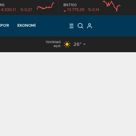
NS
BİST100
4.330,11
%-0,27
13.779,39
%-0,14
SPOR
EKONOMI
TEKIRDAĞ
26°
17:18
/
KUR’AN KURSU ÖĞRENCİLERİNE DONDURMA İKRAMI
AÇIK