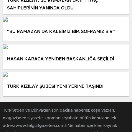
TÜRK KIZILAY, BU RAMAZAN DA İHTİYAÇ
SAHİPLERİNİN YANINDA OLDU
“BU RAMAZAN DA KALBİMİZ BİR, SOFRAMIZ BİR”
HASAN KARACA YENİDEN BAŞKANLIĞA SEÇİLDİ
TÜRK KIZILAY ŞUBESİ YENİ YERİNE TAŞINDI
Türkiye'den ve Dünya’dan son dakika haberler, köşe yazıları,
magazinden siyasete, spordan seyahate bütün konuların tek
adresi www.telgrafgazetesi.com.tr’de haber içerikleri kaynak