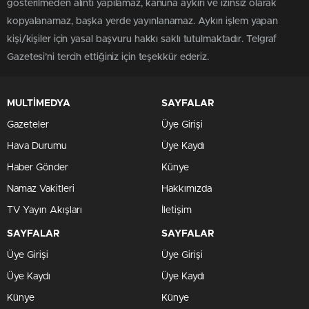
gösterilmeden alıntı yapılamaz, kanuna aykırı ve izinsiz olarak
kopyalanamaz, başka yerde yayınlanamaz. Aykırı işlem yapan
kişi/kişiler için yasal başvuru hakkı saklı tutulmaktadır. Telgraf
Gazetesi’ni tercih ettiğiniz için teşekkür ederiz.
MULTİMEDYA
SAYFALAR
Gazeteler
Üye Girişi
Hava Durumu
Üye Kaydı
Haber Gönder
Künye
Namaz Vakitleri
Hakkımızda
TV Yayın Akışları
İletişim
SAYFALAR
SAYFALAR
Üye Girişi
Üye Girişi
Üye Kaydı
Üye Kaydı
Künye
Künye