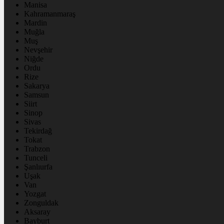
Manisa
Kahramanmaraş
Mardin
Muğla
Muş
Nevşehir
Niğde
Ordu
Rize
Sakarya
Samsun
Siirt
Sinop
Sivas
Tekirdağ
Tokat
Trabzon
Tunceli
Şanlıurfa
Uşak
Van
Yozgat
Zonguldak
Aksaray
Bayburt