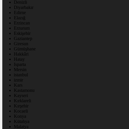
Denizli
Diyarbakır
Edirne
Elazığ
Erzincan
Erzurum
Eskişehir
Gaziantep
Giresun
Gümüşhane
Hakkâri
Hatay
Isparta
Mersin
istanbul
izmir
Kars
Kastamonu
Kayseri
Kırklareli
Kırşehir
Kocaeli
Konya
Kütahya
Malatya