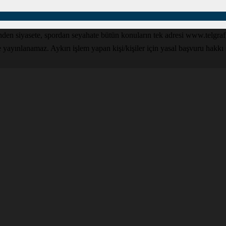
den siyasete, spordan seyahate bütün konuların tek adresi www.telgrafga
yınlanamaz. Aykırı işlem yapan kişi/kişiler için yasal başvuru hakkı sak