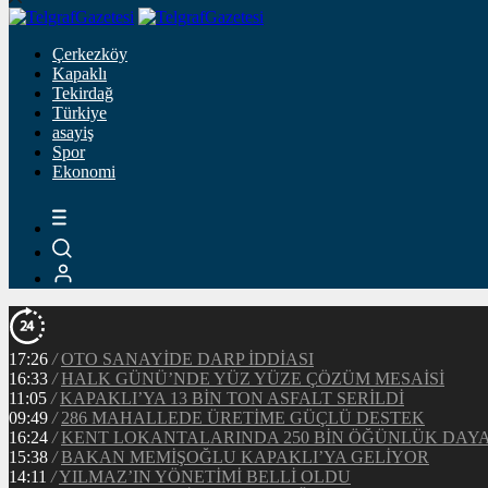
Çerkezköy
Kapaklı
Tekirdağ
Türkiye
asayiş
Spor
Ekonomi
17:26
/
OTO SANAYİDE DARP İDDİASI
16:33
/
HALK GÜNÜ’NDE YÜZ YÜZE ÇÖZÜM MESAİSİ
11:05
/
KAPAKLI’YA 13 BİN TON ASFALT SERİLDİ
09:49
/
286 MAHALLEDE ÜRETİME GÜÇLÜ DESTEK
16:24
/
KENT LOKANTALARINDA 250 BİN ÖĞÜNLÜK DAY
15:38
/
BAKAN MEMİŞOĞLU KAPAKLI’YA GELİYOR
14:11
/
YILMAZ’IN YÖNETİMİ BELLİ OLDU