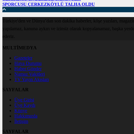
SPORCUSU ÇERKEZKÖYLÜ TALHA OLDU
Türkiye'den ve Dünya’dan son dakika haberler, köşe yazıları, magazin
yapılamaz, kanuna aykırı ve izinsiz olarak kopyalanamaz, başka yerde ya
ederiz.
MULTİMEDYA
Gazeteler
Hava Durumu
Haber Gönder
Namaz Vakitleri
TV Yayın Akışları
SAYFALAR
Üye Girişi
Üye Kaydı
Künye
Hakkımızda
İletişim
SAYFALAR