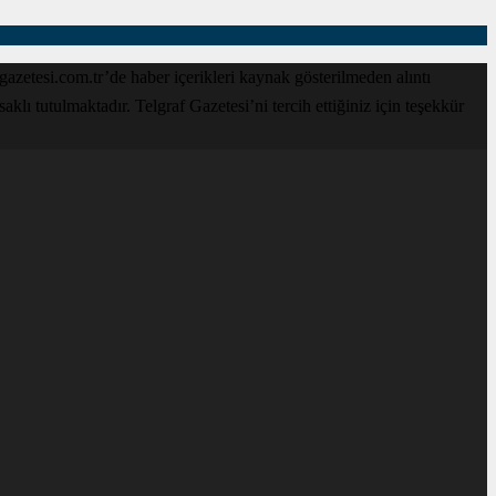
zetesi.com.tr’de haber içerikleri kaynak gösterilmeden alıntı
lı tutulmaktadır. Telgraf Gazetesi’ni tercih ettiğiniz için teşekkür