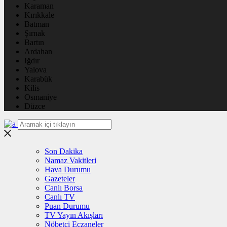
Karaman
Kırıkkale
Batman
Şırnak
Bartın
Ardahan
Iğdır
Yalova
Karabük
Kilis
Osmaniye
Düzce
Son Dakika
Namaz Vakitleri
Hava Durumu
Gazeteler
Canlı Borsa
Canlı TV
Puan Durumu
TV Yayın Akışları
Nöbetçi Eczaneler