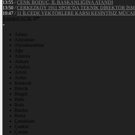
13:55
/
CENK BODUÇ, İL BAŞKANLIĞINA ATANDI
13:50
/
ÇERKEZKÖY 1911 SPOR’DA TEKNİK DİREKTÖR İSM
10:47
/
11 İLÇEDE VEKTÖRLERE KARŞI KESİNTİSİZ MÜCA
Tekirdağ
AÇIK
27°
Adana
Adıyaman
Afyonkarahisar
Ağrı
Amasya
Ankara
Antalya
Artvin
Aydın
Balıkesir
Bilecik
Bingöl
Bitlis
Bolu
Burdur
Bursa
Çanakkale
Çankırı
Çorum