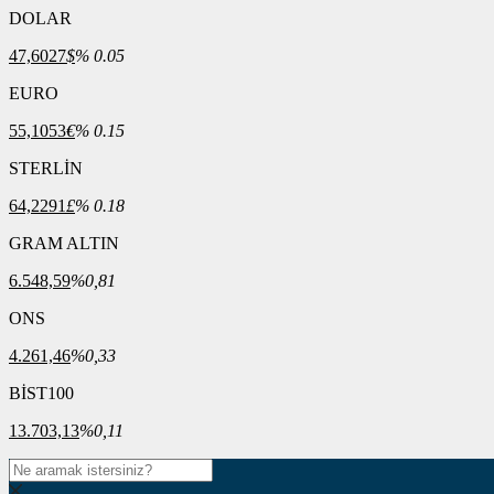
DOLAR
47,6027
$
% 0.05
EURO
55,1053
€
% 0.15
STERLİN
64,2291
£
% 0.18
GRAM ALTIN
6.548,59
%0,81
ONS
4.261,46
%0,33
BİST100
13.703,13
%0,11