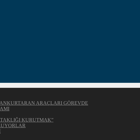
Z CANKURTARAN ARAÇLARI GÖREVDE
AMI
BATAKLIĞI KURUTMAK”
OLUYORLAR
İ