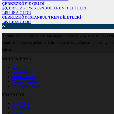
ÇERKEZKÖY’E GELDİ
ÇERKEZKÖY-İSTANBUL TREN BİLETLERİ
145 LİRA OLDU
Türkiye'den ve Dünya’dan son dakika haberler, köşe yazıları, magazin
yapılamaz, kanuna aykırı ve izinsiz olarak kopyalanamaz, başka yerde ya
ederiz.
MULTİMEDYA
Gazeteler
Hava Durumu
Haber Gönder
Namaz Vakitleri
TV Yayın Akışları
SAYFALAR
Üye Girişi
Üye Kaydı
Künye