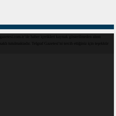
zetesi.com.tr’de haber içerikleri kaynak gösterilmeden alıntı
lı tutulmaktadır. Telgraf Gazetesi’ni tercih ettiğiniz için teşekkür