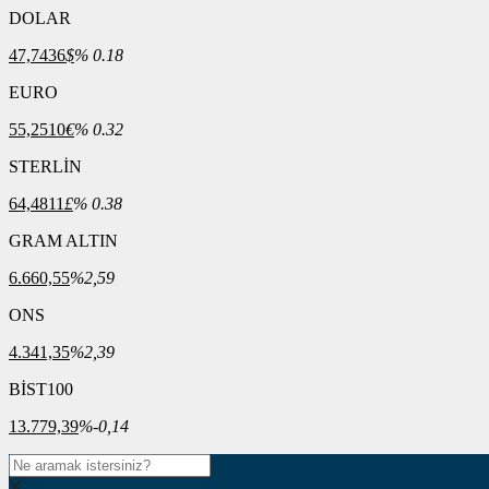
DOLAR
47,7436
$
% 0.18
EURO
55,2510
€
% 0.32
STERLİN
64,4811
£
% 0.38
GRAM ALTIN
6.660,55
%2,59
ONS
4.341,35
%2,39
BİST100
13.779,39
%-0,14