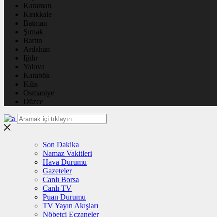
Karaman
Kırıkkale
Batman
Şırnak
Bartın
Ardahan
Iğdır
Yalova
Karabük
Kilis
Osmaniye
Düzce
Son Dakika
Namaz Vakitleri
Hava Durumu
Gazeteler
Canlı Borsa
Canlı TV
Puan Durumu
TV Yayın Akışları
Nöbetçi Eczaneler