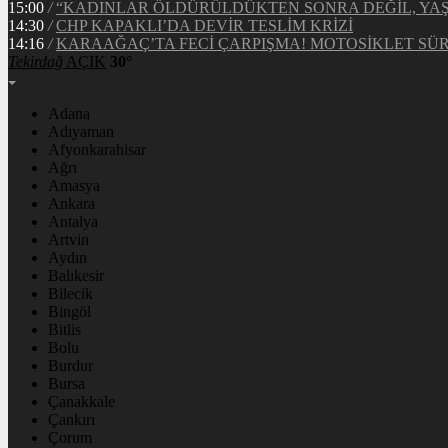
15:00
/
“KADINLAR ÖLDÜRÜLDÜKTEN SONRA DEĞİL, YA
14:30
/
CHP KAPAKLI’DA DEVİR TESLİM KRİZİ
14:16
/
KARAAĞAÇ’TA FECİ ÇARPIŞMA! MOTOSİKLET S
Tekirdağ
AÇIK
30°
Adana
Adıyaman
Afyonkarahisar
Ağrı
Amasya
Ankara
Antalya
Artvin
Aydın
Balıkesir
Bilecik
Bingöl
Bitlis
Bolu
Burdur
Bursa
Çanakkale
Çankırı
Çorum