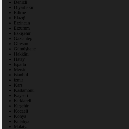
Denizli
Diyarbakır
Edirne
Elazığ
Erzincan
Erzurum
Eskişehir
Gaziantep
Giresun
Gümüşhane
Hakkâri
Hatay
Isparta
Mersin
istanbul
izmir
Kars
Kastamonu
Kayseri
Kırklareli
Kırşehir
Kocaeli
Konya
Kütahya
Malatya