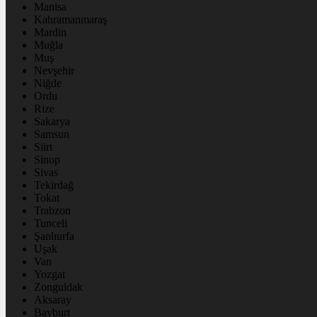
Manisa
Kahramanmaraş
Mardin
Muğla
Muş
Nevşehir
Niğde
Ordu
Rize
Sakarya
Samsun
Siirt
Sinop
Sivas
Tekirdağ
Tokat
Trabzon
Tunceli
Şanlıurfa
Uşak
Van
Yozgat
Zonguldak
Aksaray
Bayburt