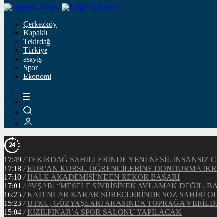
Çerkezköy
Kapaklı
Tekirdağ
Türkiye
asayiş
Spor
Ekonomi
17:49
/
TEKİRDAĞ SAHİLLERİNDE YENİ NESİL İNSANSI
17:18
/
KUR’AN KURSU ÖĞRENCİLERİNE DONDURMA İKR
17:10
/
HALK AKADEMİSİ’NDEN REKOR BAŞARI
17:01
/
AVŞAR; “MESELE SİVRİSİNEK AVLAMAK DEĞİL, 
16:25
/
KADINLAR KARAR SÜREÇLERİNDE SÖZ SAHİBİ 
15:23
/
UTKU, GÖZYAŞLARI ARASINDA TOPRAĞA VERİLD
15:04
/
KIZILPINAR’A SPOR SALONU YAPILACAK