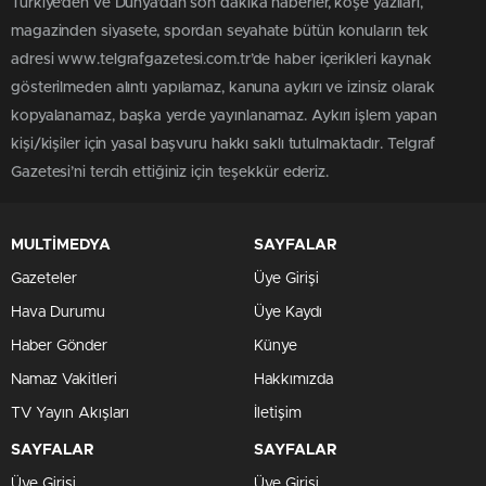
Türkiye'den ve Dünya’dan son dakika haberler, köşe yazıları,
magazinden siyasete, spordan seyahate bütün konuların tek
adresi www.telgrafgazetesi.com.tr’de haber içerikleri kaynak
gösterilmeden alıntı yapılamaz, kanuna aykırı ve izinsiz olarak
kopyalanamaz, başka yerde yayınlanamaz. Aykırı işlem yapan
kişi/kişiler için yasal başvuru hakkı saklı tutulmaktadır. Telgraf
Gazetesi’ni tercih ettiğiniz için teşekkür ederiz.
MULTİMEDYA
SAYFALAR
Gazeteler
Üye Girişi
Hava Durumu
Üye Kaydı
Haber Gönder
Künye
Namaz Vakitleri
Hakkımızda
TV Yayın Akışları
İletişim
SAYFALAR
SAYFALAR
Üye Girişi
Üye Girişi