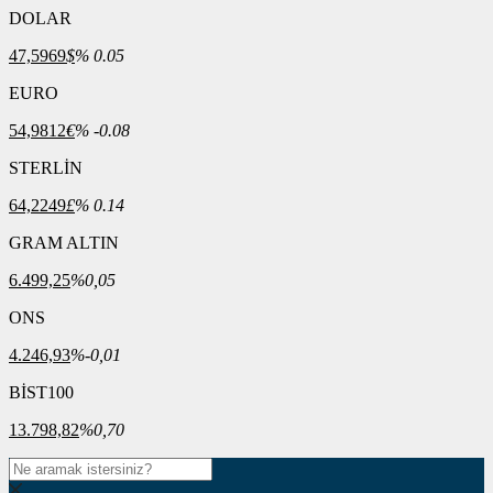
DOLAR
47,5969
$
% 0.05
EURO
54,9812
€
% -0.08
STERLİN
64,2249
£
% 0.14
GRAM ALTIN
6.499,25
%0,05
ONS
4.246,93
%-0,01
BİST100
13.798,82
%0,70