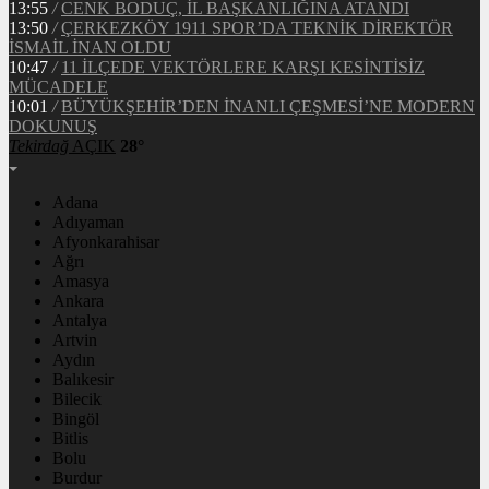
13:55
/
CENK BODUÇ, İL BAŞKANLIĞINA ATANDI
13:50
/
ÇERKEZKÖY 1911 SPOR’DA TEKNİK DİREKTÖR
İSMAİL İNAN OLDU
10:47
/
11 İLÇEDE VEKTÖRLERE KARŞI KESİNTİSİZ
MÜCADELE
10:01
/
BÜYÜKŞEHİR’DEN İNANLI ÇEŞMESİ’NE MODERN
DOKUNUŞ
Tekirdağ
AÇIK
28°
Adana
Adıyaman
Afyonkarahisar
Ağrı
Amasya
Ankara
Antalya
Artvin
Aydın
Balıkesir
Bilecik
Bingöl
Bitlis
Bolu
Burdur