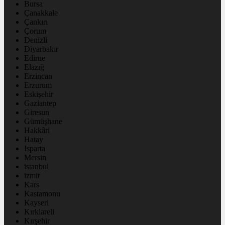
Bursa
Çanakkale
Çankırı
Çorum
Denizli
Diyarbakır
Edirne
Elazığ
Erzincan
Erzurum
Eskişehir
Gaziantep
Giresun
Gümüşhane
Hakkâri
Hatay
Isparta
Mersin
istanbul
izmir
Kars
Kastamonu
Kayseri
Kırklareli
Kırşehir