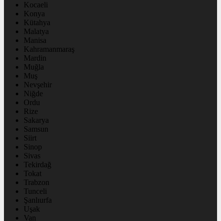
Kocaeli
Konya
Kütahya
Malatya
Manisa
Kahramanmaraş
Mardin
Muğla
Muş
Nevşehir
Niğde
Ordu
Rize
Sakarya
Samsun
Siirt
Sinop
Sivas
Tekirdağ
Tokat
Trabzon
Tunceli
Şanlıurfa
Uşak
Van