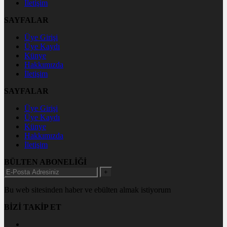
İletişim
SAYFALAR
Üye Girişi
Üye Kaydı
Künye
Hakkımızda
İletişim
SAYFALAR
Üye Girişi
Üye Kaydı
Künye
Hakkımızda
İletişim
BÜLTEN ABONELİĞİ
+
Bu web sitesinden haber ve ebülten almak istiyorum
BİZİ TAKİP ET