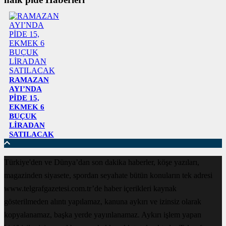
RAMAZAN
AYI’NDA
PİDE 15,
EKMEK 6
BUÇUK
LİRADAN
SATILACAK
Türkiye'den ve Dünya’dan son dakika haberler, köşe yazıları,
magazinden siyasete, spordan seyahate bütün konuların tek adresi
www.telgrafgazetesi.com.tr’de haber içerikleri kaynak
gösterilmeden alıntı yapılamaz, kanuna aykırı ve izinsiz olarak
kopyalanamaz, başka yerde yayınlanamaz. Aykırı işlem yapan