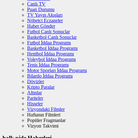
Canlı TV
Puan Durumu
TV Yayın Akışları
Nöbetçi Eczaneler
Haber Gönder
Futbol Canlı Sonuçlar
Basketbol Canlı Sonuçlar
Futbol İddaa Programı
Basketbol İddaa Programı
Hentbol İddaa Programı
Voleybol İddaa Programı
Tenis İddaa Programı
Motor Sporları İddaa Programı
Bilardo İddaa Programı
Dövizler
Kripto Paralar
Altınlar
Pariteler
Hisseler
Vizyondaki Filmler
Haftanın Filmleri
Popüler Fragmanlar
Vizyon Takvimi
halk pide Haberleri