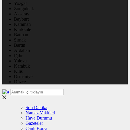
Yozgat
Zonguldak
Aksaray
Bayburt
Karaman
Kırıkkale
Batman
Şırnak
Bartın
Ardahan
Iğdır
Yalova
Karabük
Kilis
Osmaniye
Düzce
Son Dakika
Namaz Vakitleri
Hava Durumu
Gazeteler
Canlı Borsa