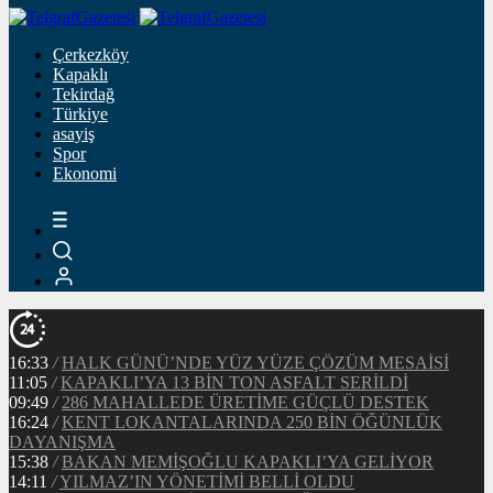
Çerkezköy
Kapaklı
Tekirdağ
Türkiye
asayiş
Spor
Ekonomi
16:33
/
HALK GÜNÜ’NDE YÜZ YÜZE ÇÖZÜM MESAİSİ
11:05
/
KAPAKLI’YA 13 BİN TON ASFALT SERİLDİ
09:49
/
286 MAHALLEDE ÜRETİME GÜÇLÜ DESTEK
16:24
/
KENT LOKANTALARINDA 250 BİN ÖĞÜNLÜK
DAYANIŞMA
15:38
/
BAKAN MEMİŞOĞLU KAPAKLI’YA GELİYOR
14:11
/
YILMAZ’IN YÖNETİMİ BELLİ OLDU