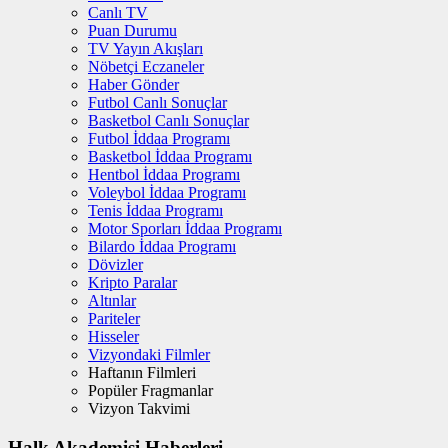
Canlı TV
Puan Durumu
TV Yayın Akışları
Nöbetçi Eczaneler
Haber Gönder
Futbol Canlı Sonuçlar
Basketbol Canlı Sonuçlar
Futbol İddaa Programı
Basketbol İddaa Programı
Hentbol İddaa Programı
Voleybol İddaa Programı
Tenis İddaa Programı
Motor Sporları İddaa Programı
Bilardo İddaa Programı
Dövizler
Kripto Paralar
Altınlar
Pariteler
Hisseler
Vizyondaki Filmler
Haftanın Filmleri
Popüler Fragmanlar
Vizyon Takvimi
Halk Akademisi Haberleri