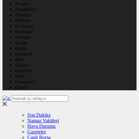
Yozgat
Zonguldak
Aksaray
Bayburt
Karaman
Kırıkkale
Batman
Şırnak
Bartın
Ardahan
Iğdır
Yalova
Karabük
Kilis
Osmaniye
Düzce
Son Dakika
Namaz Vakitleri
Hava Durumu
Gazeteler
Canlı Borsa