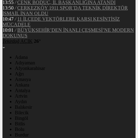
13:55
/
CENK BODUÇ, İL BAŞKANLIĞINA ATANDI
13:50
/
ÇERKEZKÖY 1911 SPOR’DA TEKNİK DİREKTÖR
İSMAİL İNAN OLDU
10:47
/
11 İLÇEDE VEKTÖRLERE KARŞI KESİNTİSİZ
MÜCADELE
10:01
/
BÜYÜKŞEHİR’DEN İNANLI ÇEŞMESİ’NE MODERN
DOKUNUŞ
Tekirdağ
AÇIK
26°
Adana
Adıyaman
Afyonkarahisar
Ağrı
Amasya
Ankara
Antalya
Artvin
Aydın
Balıkesir
Bilecik
Bingöl
Bitlis
Bolu
Burdur