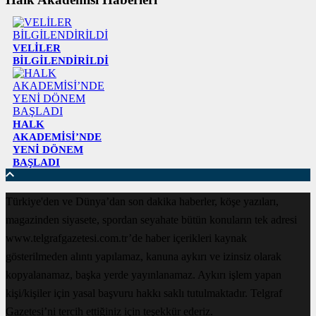
VELİLER
BİLGİLENDİRİLDİ
HALK
AKADEMİSİ’NDE
YENİ DÖNEM
BAŞLADI
Türkiye'den ve Dünya’dan son dakika haberler, köşe yazıları,
magazinden siyasete, spordan seyahate bütün konuların tek adresi
www.telgrafgazetesi.com.tr’de haber içerikleri kaynak
gösterilmeden alıntı yapılamaz, kanuna aykırı ve izinsiz olarak
kopyalanamaz, başka yerde yayınlanamaz. Aykırı işlem yapan
kişi/kişiler için yasal başvuru hakkı saklı tutulmaktadır. Telgraf
Gazetesi’ni tercih ettiğiniz için teşekkür ederiz.