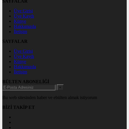
SAYFALAR
Üye Girişi
Üye Kaydı
Künye
Hakkımızda
İletişim
SAYFALAR
Üye Girişi
Üye Kaydı
Künye
Hakkımızda
İletişim
BÜLTEN ABONELİĞİ
+
Bu web sitesinden haber ve ebülten almak istiyorum
BİZİ TAKİP ET