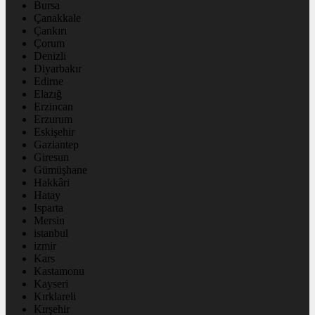
Bursa
Çanakkale
Çankırı
Çorum
Denizli
Diyarbakır
Edirne
Elazığ
Erzincan
Erzurum
Eskişehir
Gaziantep
Giresun
Gümüşhane
Hakkâri
Hatay
Isparta
Mersin
istanbul
izmir
Kars
Kastamonu
Kayseri
Kırklareli
Kırşehir