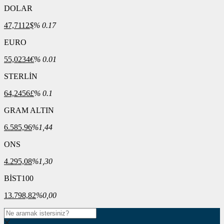
DOLAR
47,7112
$
% 0.17
EURO
55,0234
€
% 0.01
STERLİN
64,2456
£
% 0.1
GRAM ALTIN
6.585,96
%1,44
ONS
4.295,08
%1,30
BİST100
13.798,82
%0,00