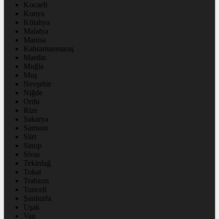
Kocaeli
Konya
Kütahya
Malatya
Manisa
Kahramanmaraş
Mardin
Muğla
Muş
Nevşehir
Niğde
Ordu
Rize
Sakarya
Samsun
Siirt
Sinop
Sivas
Tekirdağ
Tokat
Trabzon
Tunceli
Şanlıurfa
Uşak
Van