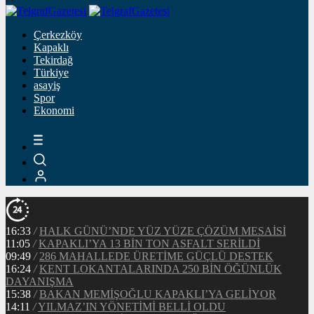
Çerkezköy
Kapaklı
Tekirdağ
Türkiye
asayiş
Spor
Ekonomi
16:33
/
HALK GÜNÜ’NDE YÜZ YÜZE ÇÖZÜM MESAİSİ
11:05
/
KAPAKLI’YA 13 BİN TON ASFALT SERİLDİ
09:49
/
286 MAHALLEDE ÜRETİME GÜÇLÜ DESTEK
16:24
/
KENT LOKANTALARINDA 250 BİN ÖĞÜNLÜK
DAYANIŞMA
15:38
/
BAKAN MEMİŞOĞLU KAPAKLI’YA GELİYOR
14:11
/
YILMAZ’IN YÖNETİMİ BELLİ OLDU