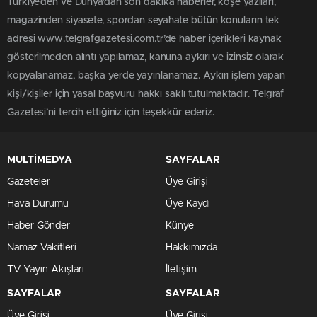
Türkiye'den ve Dünya’dan son dakika haberler, köşe yazıları,
magazinden siyasete, spordan seyahate bütün konuların tek
adresi www.telgrafgazetesi.com.tr’de haber içerikleri kaynak
gösterilmeden alıntı yapılamaz, kanuna aykırı ve izinsiz olarak
kopyalanamaz, başka yerde yayınlanamaz. Aykırı işlem yapan
kişi/kişiler için yasal başvuru hakkı saklı tutulmaktadır. Telgraf
Gazetesi’ni tercih ettiğiniz için teşekkür ederiz.
MULTİMEDYA
SAYFALAR
Gazeteler
Üye Girişi
Hava Durumu
Üye Kaydı
Haber Gönder
Künye
Namaz Vakitleri
Hakkımızda
TV Yayın Akışları
İletişim
SAYFALAR
SAYFALAR
Üye Girişi
Üye Girişi