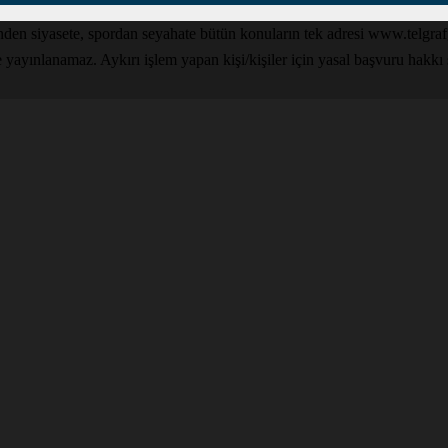
den siyasete, spordan seyahate bütün konuların tek adresi www.telgrafga
yınlanamaz. Aykırı işlem yapan kişi/kişiler için yasal başvuru hakkı sak