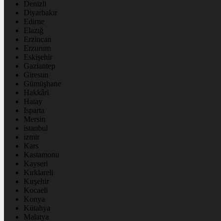
Denizli
Diyarbakır
Edirne
Elazığ
Erzincan
Erzurum
Eskişehir
Gaziantep
Giresun
Gümüşhane
Hakkâri
Hatay
Isparta
Mersin
istanbul
izmir
Kars
Kastamonu
Kayseri
Kırklareli
Kırşehir
Kocaeli
Konya
Kütahya
Malatya