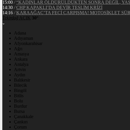
15:00
/
“KADINLAR ÖLDÜRÜLDÜKTEN SONRA DEĞİL, YA
14:30
/
CHP KAPAKLI’DA DEVİR TESLİM KRİZİ
14:16
/
KARAAĞAÇ’TA FECİ ÇARPIŞMA! MOTOSİKLET S
Tekirdağ
AÇIK
30°
Adana
Adıyaman
Afyonkarahisar
Ağrı
Amasya
Ankara
Antalya
Artvin
Aydın
Balıkesir
Bilecik
Bingöl
Bitlis
Bolu
Burdur
Bursa
Çanakkale
Çankırı
Çorum