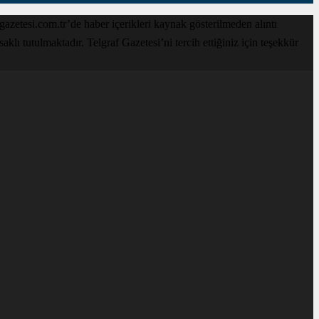
zetesi.com.tr’de haber içerikleri kaynak gösterilmeden alıntı
lı tutulmaktadır. Telgraf Gazetesi’ni tercih ettiğiniz için teşekkür