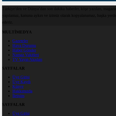
Türkiye'den ve Dünya’dan son dakika haberler, köşe yazıları, magazin
yapılamaz, kanuna aykırı ve izinsiz olarak kopyalanamaz, başka yerde ya
ederiz.
MULTİMEDYA
Gazeteler
Hava Durumu
Haber Gönder
Namaz Vakitleri
TV Yayın Akışları
SAYFALAR
Üye Girişi
Üye Kaydı
Künye
Hakkımızda
İletişim
SAYFALAR
Üye Girişi